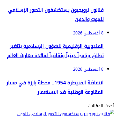
نانون نرويجيون يستكشفون التصور الإسلامي
لموت والدفن
2
لمندوبية الإقليمية للشؤون الإسلامية بتنغير
لق برنامجاً دينياً وثقافياً لفائدة مغاربة العالم
2
انتفاضة القنيطرة 1954.. محطة بارزة في مسار
لمقاومة الوطنية ضد الاستعمار
مقالات