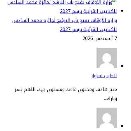
ارة الأوقاف تفتح باب الترشح لجائزة محمد السادس
كتاتيب القرآنية برسم 2027
2
طيب لمنوار
نبر هادف ومحتوى قاصد ومستوى جيد. اللهم يسر
ارك...