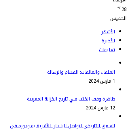
لأشهر
أخيرة
عليقات
علماء والعالمات: المهام والرسالة
2
هرة وقف الكتب فـي تاريخ الخزانة المغربية
س 2024
عـمق التاريخي لتواصل البلـدان الأفـريقـية ودوره في