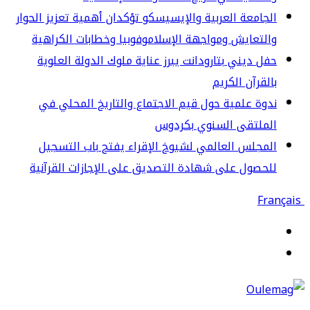
جامعة العربية والإيسيسكو تؤكدان أهمية تعزيز الحوار
لتعايش ومواجهة الإسلاموفوبيا وخطابات الكراهية
ل ديني بتارودانت يبرز عناية ملوك الدولة العلوية
لقرآن الكريم
وة علمية حول قيم الاجتماع والتاريخ المحلي في
لملتقى السنوي بكردوس
مجلس العالمي لشيوخ الإقراء يفتح باب التسجيل
حصول على شهادة التصديق على الإجازات القرآنية
قائمة
حث
ن