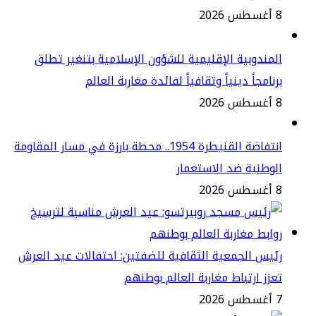
2
مندوبية الإقليمية للشؤون الإسلامية بتنغير تطلق
نامجاً دينياً وثقافياً لفائدة مغاربة العالم
2
انتفاضة القنيطرة 1954.. محطة بارزة في مسار المقاومة
وطنية ضد الاستعمار
2
يس الجمعية الثقافية للضفتين: احتفالات عيد العرش
زز ارتباط مغاربة العالم بوطنهم
2