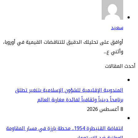
عيد
افق على تحليلك الدقيق للتناقضات القيمية في أوروبا،
ثني ع...
مقالات
مندوبية الإقليمية للشؤون الإسلامية بتنغير تطلق
نامجاً دينياً وثقافياً لفائدة مغاربة العالم
2
انتفاضة القنيطرة 1954.. محطة بارزة في مسار المقاومة
وطنية ضد الاستعمار