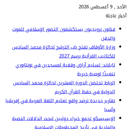
جلة
انون نرويجيون يستكشفون التصور الإسلامي للموت
الدفن
ارة الأوقاف تفتح باب الترشح لجائزة محمد السادس
كتاتيب القرآنية برسم 2027
يلاند: تسليم أراضٍ وقفية لمسجدين في نونتابوري
فيذًا لوصية خيرية
رباط تحتضن الدورة العشرين لجائزة محمد السادس
دولية في حفظ القرآن الكريم
ارير جديدة ترصد واقع تعليم اللغة العربية في إفريقيا
سيا
إيسيسكو تجمع خبراء دوليين لبحث الدلالات النصية
لمادية في تأريخ المخطوطات الإسلامية