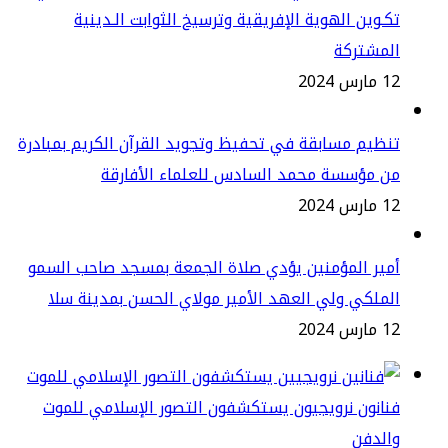
ـوين الهوية الإفريقية وترسيخ الثوابت الـدينية
لمشتركة
س 2024
ظيم مسابقة في تحفيظ وتجويد القرآن الكريم بمبادرة
ن مؤسسة محمد السادس للعلماء الأفارقة
س 2024
ير المؤمنين يؤدي صلاة الجمعة بمسجد صاحب السمو
ملكي ولي العهد الأمير مولاي الحسن بمدينة سلا
س 2024
انون نرويجيون يستكشفون التصور الإسلامي للموت
الدفن