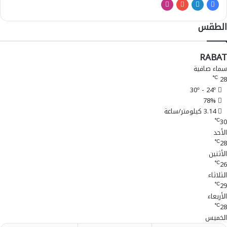
فيسبوك
لينكدإن
‫YouTube
انستقرام
الطقس
RABAT
سماء صافية
28
℃
30º - 24º
78%
3.14 كيلومتر/ساعة
30
℃
الأحد
28
℃
الأثنين
26
℃
الثلاثاء
29
℃
الأربعاء
28
℃
الخميس