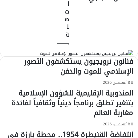
المغرب
نموذجا
ا
وافريقيا
ت
في
ص
مواجهة
ل
التدخل
الأجنبي
ة
فنانون نرويجيون يستكشفون التصور
الإسلامي للموت والدفن
8 أغسطس 2026
المندوبية الإقليمية للشؤون الإسلامية
بتنغير تطلق برنامجاً دينياً وثقافياً لفائدة
مغاربة العالم
8 أغسطس 2026
انتفاضة القنيطرة 1954.. محطة بارزة في