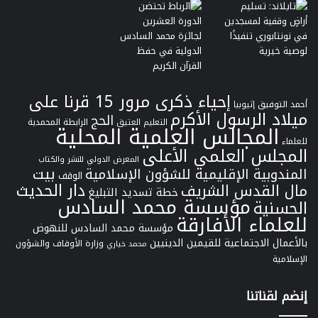
إحياء ذكرى مرور 15 قرنا على
أحمد التوفيق
إثيوبيا
ميلاد الرسول الأكرم
الحج
التعليم العتيق
الرابطة المحمدية
المجالس العلمية المحلية
للعلماء
المجلس العلمي الأعلى
المعرض الدولي للنشر والكتاب
بيت
المندوبية الإقليمية للشؤون الإسلامية
الوقف
دار الحديث
مال القدس الشريف
خطة تسديد التبليغ
مؤسسة محمد السادس
الحسنية
للعلماء الأفارقة
مؤسسة محمد السادس للنهوض
بالأعمال الاجتماعية للقيمين الدينيين
وزارة الأوقاف والشؤون
محمد خياري
الإسلامية
إنضم لقناتنا