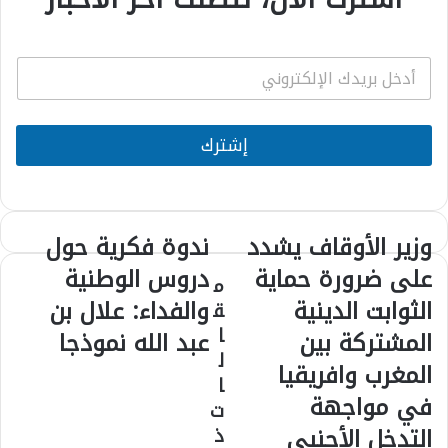
E
m
a
i
l
إشترك
*
وزير الأوقاف يشدد
ندوة فكرية حول
وزير
ندوة
الأوقاف
فكرية
على ضرورة حماية
دروس الوطنية
م
يشدد
حول
الثوابت الدينية
والفداء: علال بن
على
دروس
ق
ضرورة
الوطنية
ا
المشتركة بين
عبد الله نموذجا
حماية
والفداء:
ل
المغرب وافريقيا
الثوابت
علال
ا
الدينية
بن
في مواجهة
ت
المشتركة
عبد
بين
التدخل الأجنبي
الله
ذ