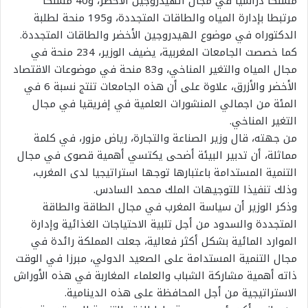
مسلكا دراسيا في مجال الهيدروجين الأخضر، و40 مسلكا
مرتبطا بإدارة المياه والطاقات المتجددة، و195 منحة لطلبة
الدكتوراه في موضوع الهيدروجين الأخضر والطاقات المتجددة.
كما خصصت الجامعات المغربية، يضيف الوزير، 234 منحة في
مجال المياه والتغير المناخي، و83 منحة في موضوعات الاقتصاد
الأخضر والأزرق، علاوة على أن هذه الجامعات تنتج نسبة 6 في
المئة من اجمالي المنشورات العلمية في إفريقيا في مجال
التغير المناخي.
من جهته، قال وزير الصناعة والتجارة، رياض مزور، في كلمة
مماثلة، أن تدبير البيئة أضحى يكتسي أهمية قصوى في مجال
التنمية المستدامة باعتبارها توجها استراتيجيا لدى المغرب،
وذلك تنفيذا للتوجيهات الملك محمد السادس.
وذكر الوزير أن سياسة المغرب في مجال الطاقة والطاقة
المتجددة والسدود من أجل تلبية الاحتياجات الغذائية وإدارة
الموارد المائية بشكل أكثر فعالية، جعلت المملكة رائدة في
مجال التنمية المستدامة على الصعيد الدولي، مبرزا في الوقت
ذاته أهمية مشاركة الشباب والعلماء المغاربة في هذه الأوراش
الاستراتيجية من أجل المحافظة على هذه الدينامية.