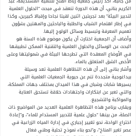
من جانبه، أكد رئيس جمعية رباط الفتح للتنمية المستديمة، عبد
الكريم بناني، أن هذه الدورة تنعقد في مبحث “الحلول العلمية
لتدبير البيئة” بعد تجربتين اثنين لقيتا نجاحا وإقبالا كبيرين، وكذا
في إطار اهتمام الشباب والطلبة والباحثين والمهتين بشؤون
تعميم المعرفة وتبسيط وسائل الولوج إليها.
وأضاف أن الجمعية اختارت أن يكون موضوع هذه السنة هو
البحث عن الوسائل والحلول العلمية والتقنية الممكن تطبيقها
في الأوضاع المعقدة التي تطرحها البيئة في شموليتها وعلى
الأخص الشق المتعلق بالماء.
وأشار بناني إلى أن هذه التظاهرة العلمية تعد وسيلة
بيداغوجية متجددة تنم عن حيوية الجمعيات العلمية التي
يسيرها شابات وشبان في هذا الميدان بمختلف جهات المملكة،
والتي تعبر عن ابتكارات واجتهادات خلاقة تستحق العناية
والمواكبة والتشجيع.
ويقارب برنامج هذه التظاهرة العلمية العديد من المواضيع ذات
الصلة، من بينها “حلول علمية للتدبير المستدام للماء”، و”إعادة
اختراع الواحة، نحو تغيير إجباري في إدارة المياه الزراعية في
عصر تغير المناخ”، و”نحو بناء نموذج تحلية وطني فعال