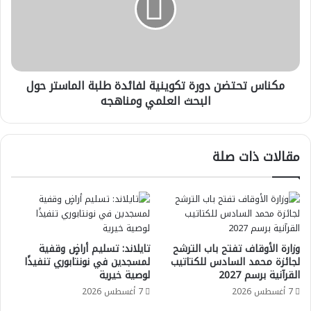
لفائدة
طلبة
الماستر
حول
البحث
مكناس تحتضن دورة تكوينية لفائدة طلبة الماستر حول
العلمي
ومناهجه
البحث العلمي ومناهجه
مقالات ذات صلة
وزارة الأوقاف تفتح باب الترشح
تايلاند: تسليم أراضٍ وقفية
لجائزة محمد السادس للكتاتيب
لمسجدين في نونتابوري تنفيذًا
القرآنية برسم 2027
لوصية خيرية
7 أغسطس 2026
7 أغسطس 2026