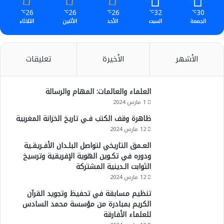
26
26
26
32
30
℃
℃
℃
℃
℃
الجمعة
السبت
الأحد
الأثنين
الثلاثاء
الأشهر
الأخيرة
تعليقات
العلماء والعالمات: المهام والرسالة
1 مارس 2024
ظاهرة وقف الكتب فـي تاريخ الخزانة المغربية
12 مارس 2024
العـمق التاريخي لتواصل البلـدان الأفـريقـية
ودوره في تكـوين الهوية الإفريقية وترسيخ
الثوابت الـدينية المشتركة
12 مارس 2024
تنظيم مسابقة في تحفيظ وتجويد القرآن
الكريم بمبادرة من مؤسسة محمد السادس
للعلماء الأفارقة