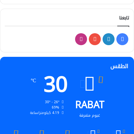
تابعنا
فيسبوك
لينكدإن
‫YouTube
انستقرام
الطقس
30
℃
RABAT
30º - 26º
69%
4.19 كيلومتر/ساعة
غيوم متفرقة