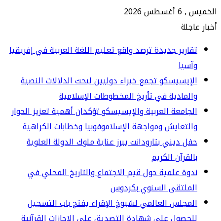
س 2026
جلة
ارير جديدة ترصد واقع تعليم اللغة العربية في إفريقيا
سيا
إيسيسكو تجمع خبراء دوليين لبحث الدلالات النصية
لمادية في تأريخ المخطوطات الإسلامية
جامعة العربية والإيسيسكو تؤكدان أهمية تعزيز الحوار
لتعايش ومواجهة الإسلاموفوبيا وخطابات الكراهية
ل ديني بتارودانت يبرز عناية ملوك الدولة العلوية
لقرآن الكريم
وة علمية حول قيم الاجتماع والتاريخ المحلي في
لملتقى السنوي بكردوس
مجلس العالمي لشيوخ الإقراء يفتح باب التسجيل
حصول على شهادة التصديق على الإجازات القرآنية