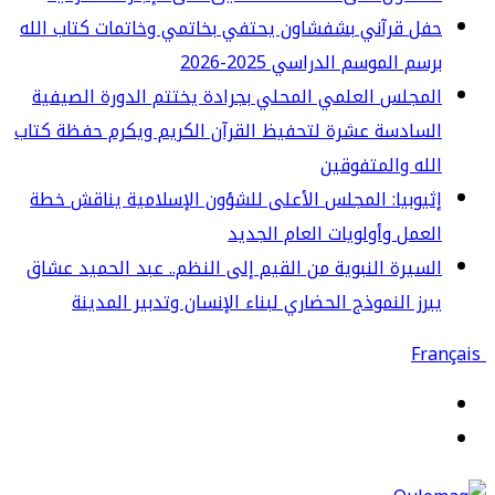
ل قرآني بشفشاون يحتفي بخاتمي وخاتمات كتاب الله
سم الموسم الدراسي 2025-2026
مجلس العلمي المحلي بجرادة يختتم الدورة الصيفية
سادسة عشرة لتحفيظ القرآن الكريم ويكرم حفظة كتاب
له والمتفوقين
يوبيا: المجلس الأعلى للشؤون الإسلامية يناقش خطة
عمل وأولويات العام الجديد
سيرة النبوية من القيم إلى النظم.. عبد الحميد عشاق
رز النموذج الحضاري لبناء الإنسان وتدبير المدينة
قائمة
حث
ن