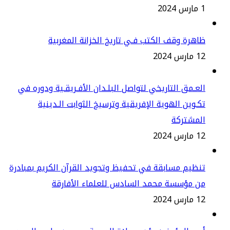
2
هرة وقف الكتب فـي تاريخ الخزانة المغربية
س 2024
عـمق التاريخي لتواصل البلـدان الأفـريقـية ودوره في
ـوين الهوية الإفريقية وترسيخ الثوابت الـدينية
لمشتركة
س 2024
ظيم مسابقة في تحفيظ وتجويد القرآن الكريم بمبادرة
ن مؤسسة محمد السادس للعلماء الأفارقة
س 2024