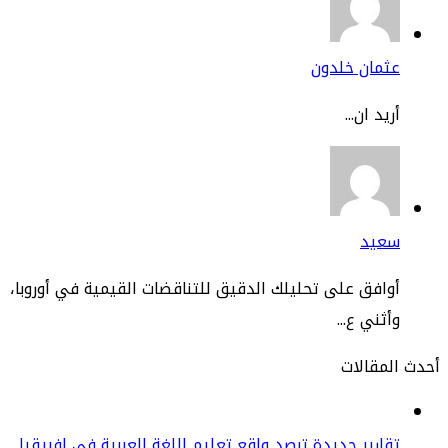
ثمان خلدون
يد ان...
عيد
افق على تحليلك الدقيق للتناقضات القيمية في أوروبا،
ثني ع...
مقالات
ارير جديدة ترصد واقع تعليم اللغة العربية في إفريقيا