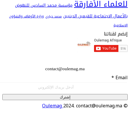
اء الأفارقة
مؤسسة محمد السادس للنهوض
 الاجتماعية للقيمين الدينيين
وزارة الأوقاف والشؤون
محمد خياري
اتنا
contact@oulemag.ma
إشترك
Oulemag
2024. contact@oulema