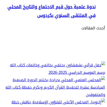
دوة علمية حول قيم الاجتماع والتاريخ المحلي
ي الملتقى السنوي بكردوس
مقالات