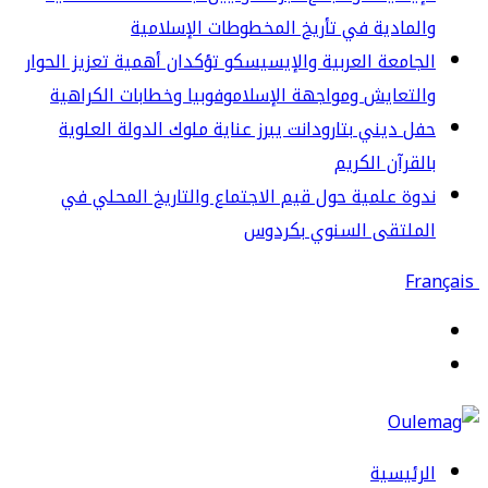
لمادية في تأريخ المخطوطات الإسلامية
جامعة العربية والإيسيسكو تؤكدان أهمية تعزيز الحوار
لتعايش ومواجهة الإسلاموفوبيا وخطابات الكراهية
ل ديني بتارودانت يبرز عناية ملوك الدولة العلوية
لقرآن الكريم
وة علمية حول قيم الاجتماع والتاريخ المحلي في
لملتقى السنوي بكردوس
قائمة
حث
ن
رئيسية