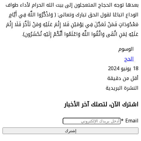
وجه الحجاج المتعجلون إلى بيت الله الحرام لأداء طواف
باعًا لقول الحق تبارك وتعالى: ( وَاذْكُرُوا اللَّهَ فِي أَيَّامٍ
ٍ فَمَنْ تَعَجَّلَ فِي يَوْمَيْنِ فَلا إِثْمَ عَلَيْهِ وَمَنْ تَأَخَّرَ فَلَا إِثْمَ
َنِ اتَّقَى وَاتَّقُوا اللَّهَ وَاعْلَمُوا أَنَّكُمْ إِلَيْهِ تُحْشَرُون).
م
 دقيقة
البريدية
الآن، لتصلك آخر الأخبار
إشترك