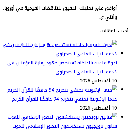
افق على تحليلك الدقيق للتناقضات القيمية في أوروبا،
ثني ع...
مقالات
وة علمية بالداخلة تستحضر جهود إمارة المؤمنين في
مة التراث العلمي الصحراوي
طس 2026
ا الإثيوبية تحتفي بتخريج 94 حافظًا للقرآن الكريم
طس 2026
انون نرويجيون يستكشفون التصور الإسلامي للموت