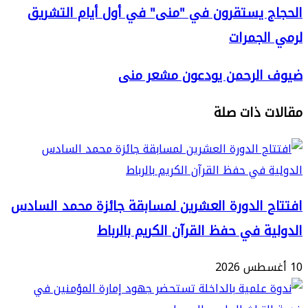
 يستقرون في "منى" في أول أيام التشريق
ن
لجمرات
الرحمن يودعون مشعر منى
 ذات صلة
ق
 الدورة العشرين لمسابقة جائزة محمد السادس
ة في حفظ القرآن الكريم بالرباط