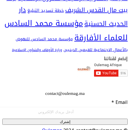
دار
ال القدس الشريف
خطة تسديد التبليغ
مؤسسة محمد السادس
ث الحسنية
اء الأفارقة
مؤسسة محمد السادس للنهوض
 الاجتماعية للقيمين الدينيين
وزارة الأوقاف والشؤون الإسلامية
اتنا
contact@oulemag.ma
إشترك