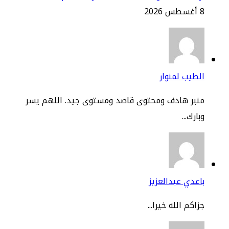
2
طيب لمنوار
نبر هادف ومحتوى قاصد ومستوى جيد. اللهم يسر
ارك...
عدي عبدالعزيز
اكم الله خيرا...