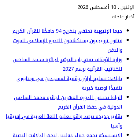
2026
جلة
ا الإثيوبية تحتفي بتخريج 94 حافظًا للقرآن الكريم
انون نرويجيون يستكشفون التصور الإسلامي للموت
الدفن
ارة الأوقاف تفتح باب الترشح لجائزة محمد السادس
كتاتيب القرآنية برسم 2027
يلاند: تسليم أراضٍ وقفية لمسجدين في نونتابوري
فيذًا لوصية خيرية
رباط تحتضن الدورة العشرين لجائزة محمد السادس
دولية في حفظ القرآن الكريم
ارير جديدة ترصد واقع تعليم اللغة العربية في إفريقيا
سيا
إيسيسكو تجمع خبراء دوليين لبحث الدلالات النصية