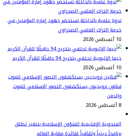
وة علمية بالداخلة تستحضر جهود إمارة المؤمنين في
مة التراث العلمي الصحراوي
طس 2026
ا الإثيوبية تحتفي بتخريج 94 حافظًا للقرآن الكريم
طس 2026
انون نرويجيون يستكشفون التصور الإسلامي للموت
الدفن
2
مندوبية الإقليمية للشؤون الإسلامية بتنغير تطلق
نامجاً دينياً وثقافياً لفائدة مغاربة العالم