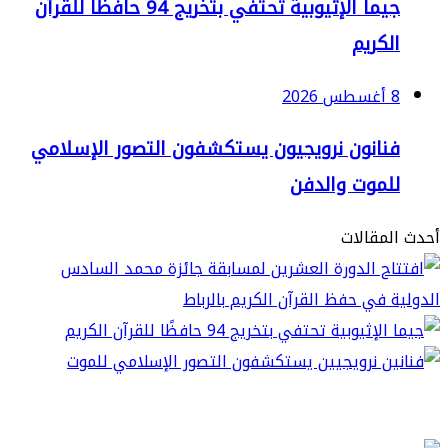
جيما الإثيوبية تحتفي بتخريج 94 حافظًا للقرآن
لكريم
2
نانون نرويجيون يستكشفون التصور الإسلامي
لموت والدفن
مقالات