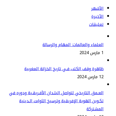
لأشهر
أخيرة
عليقات
علماء والعالمات: المهام والرسالة
2
هرة وقف الكتب فـي تاريخ الخزانة المغربية
س 2024
عـمق التاريخي لتواصل البلـدان الأفـريقـية ودوره في
ـوين الهوية الإفريقية وترسيخ الثوابت الـدينية
لمشتركة