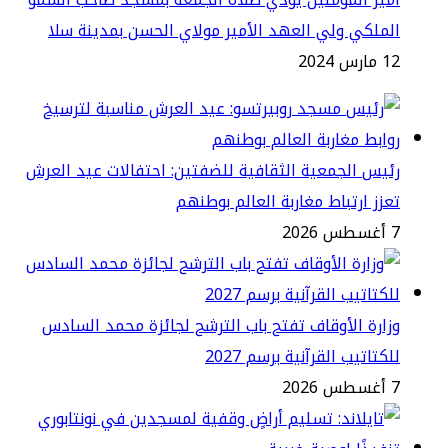
ملكي ولي العهد الأمير مولاي الحسن بمدينة سلا
س 2024
يس الجمعية الثقافية للضفتين: احتفالات عيد العرش
زز ارتباط مغاربة العالم بوطنهم
2
ارة الأوقاف تفتح باب الترشح لجائزة محمد السادس
كتاتيب القرآنية برسم 2027
2