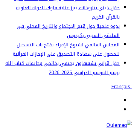
ل ديني بتارودانت يبرز عناية ملوك الدولة العلوية
لقرآن الكريم
وة علمية حول قيم الاجتماع والتاريخ المحلي في
لملتقى السنوي بكردوس
مجلس العالمي لشيوخ الإقراء يفتح باب التسجيل
حصول على شهادة التصديق على الإجازات القرآنية
ل قرآني بشفشاون يحتفي بخاتمي وخاتمات كتاب الله
سم الموسم الدراسي 2025-2026
قائمة
حث
ن