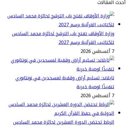
مقالات
ارة الأوقاف تفتح باب الترشح لجائزة محمد السادس
كتاتيب القرآنية برسم 2027
2
يلاند: تسليم أراضٍ وقفية لمسجدين في نونتابوري
فيذًا لوصية خيرية
2
رباط تحتضن الدورة العشرين لجائزة محمد السادس