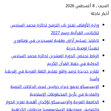
202
جلة
ارة الأوقاف تفتح باب الترشح لجائزة محمد السادس
كتاتيب القرآنية برسم 2027
يلاند: تسليم أراضٍ وقفية لمسجدين في نونتابوري
فيذًا لوصية خيرية
رباط تحتضن الدورة العشرين لجائزة محمد السادس
دولية في حفظ القرآن الكريم
ارير جديدة ترصد واقع تعليم اللغة العربية في إفريقيا
سيا
إيسيسكو تجمع خبراء دوليين لبحث الدلالات النصية
لمادية في تأريخ المخطوطات الإسلامية
جامعة العربية والإيسيسكو تؤكدان أهمية تعزيز الحوار
لتعايش ومواجهة الإسلاموفوبيا وخطابات الكراهية