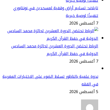
يلاند: تسليم أراضٍ وقفية لمسجدين في نونتابوري
فيذًا لوصية خيرية
2
رباط تحتضن الدورة العشرين لجائزة محمد السادس
دولية في حفظ القرآن الكريم
2
وة علمية بالناظور تسلط الضوء على الاختيارات المغربية
ي الفقه
2