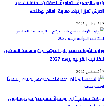
لجمعية الثقافية للضفتين: احتفالات عيد
تعزز ارتباط مغاربة العالم بوطنهم
الأوقاف تفتح باب الترشح لجائزة محمد السادس
ب القرآنية برسم 2027
د: تسليم أراضٍ وقفية لمسجدين في نونتابوري