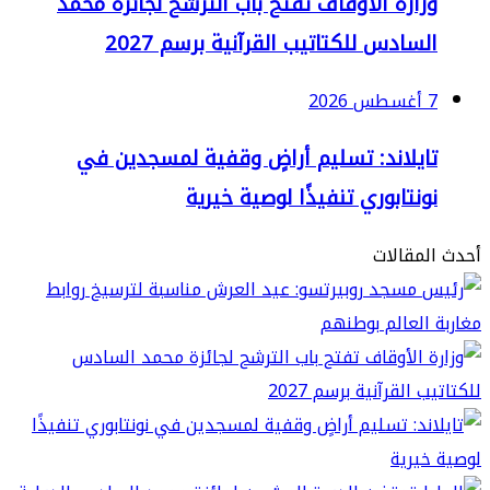
زارة الأوقاف تفتح باب الترشح لجائزة محمد
سادس للكتاتيب القرآنية برسم 2027
2
ايلاند: تسليم أراضٍ وقفية لمسجدين في
نتابوري تنفيذًا لوصية خيرية
مقالات