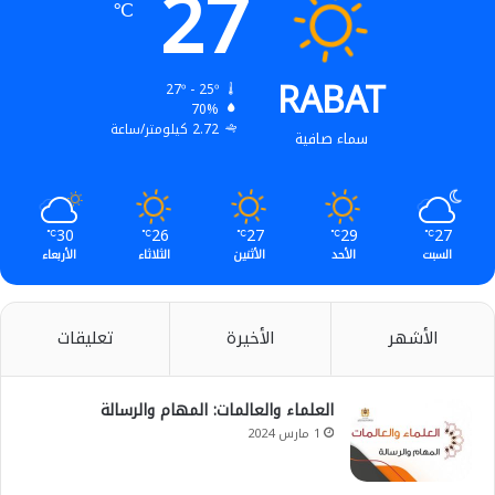
27
℃
RABAT
27º - 25º
70%
2.72 كيلومتر/ساعة
سماء صافية
30
26
27
29
27
℃
℃
℃
℃
℃
السبت
الأحد
الأثنين
الثلاثاء
الأربعاء
الأشهر
الأخيرة
تعليقات
العلماء والعالمات: المهام والرسالة
1 مارس 2024