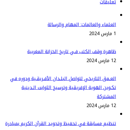
عليقات
علماء والعالمات: المهام والرسالة
2
هرة وقف الكتب فـي تاريخ الخزانة المغربية
س 2024
عـمق التاريخي لتواصل البلـدان الأفـريقـية ودوره في
ـوين الهوية الإفريقية وترسيخ الثوابت الـدينية
لمشتركة
س 2024
ظيم مسابقة في تحفيظ وتجويد القرآن الكريم بمبادرة