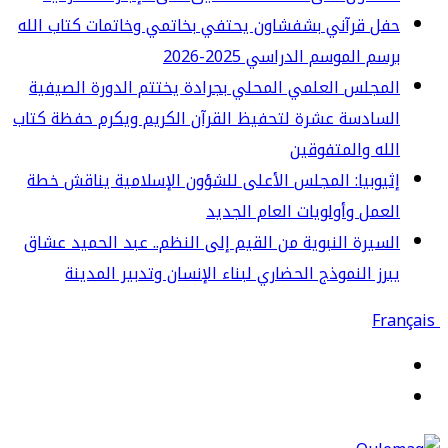
ل قرآني بشفشاون يحتفي بخاتمي وخاتمات كتاب الله
سم الموسم الدراسي 2025-2026
مجلس العلمي المحلي بجرادة يختتم الدورة الصيفية
سادسة عشرة لتحفيظ القرآن الكريم ويكرم حفظة كتاب
له والمتفوقين
يوبيا: المجلس الأعلى للشؤون الإسلامية يناقش خطة
عمل وأولويات العام الجديد
سيرة النبوية من القيم إلى النظم.. عبد الحميد عشاق
رز النموذج الحضاري لبناء الإنسان وتدبير المدينة
قائمة
حث
ن