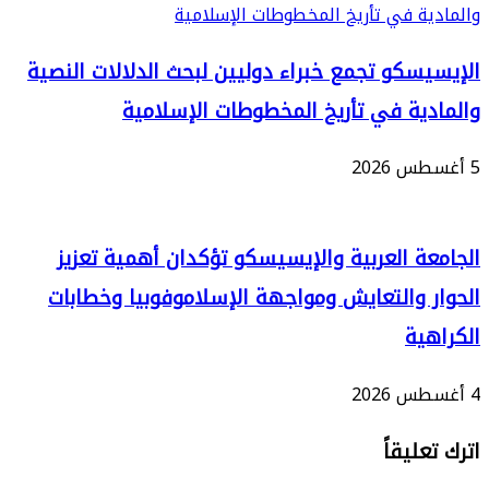
سكو تجمع خبراء دوليين لبحث الدلالات النصية
ية في تأريخ المخطوطات الإسلامية
ة العربية والإيسيسكو تؤكدان أهمية تعزيز
 والتعايش ومواجهة الإسلاموفوبيا وخطابات
ية
ليقاً