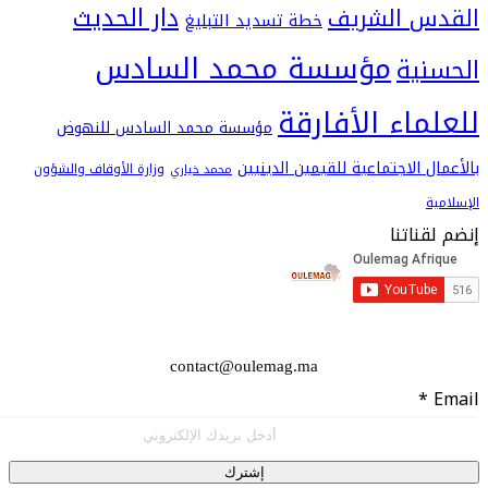
دار الحديث
 الشريف
خطة تسديد التبليغ
مؤسسة محمد السادس
ية
اء الأفارقة
مؤسسة محمد السادس للنهوض
 الاجتماعية للقيمين الدينيين
وزارة الأوقاف والشؤون
محمد خياري
اتنا
contact@oulemag.ma
إشترك