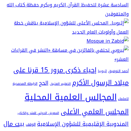
إحياء ذكرى مرور 15 قرنا على
فيق
إثيوبيا
 الرسول الأكرم
الحج
الرابطة المحمدية
التعليم العتيق
لمجالس العلمية المحلية
س العلمي الأعلى
المعرض الدولي للنشر والكتاب
بيت مال
بية الإقليمية للشؤون الإسلامية
الوقف