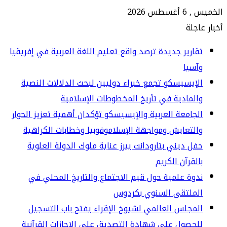
س 2026
جلة
ارير جديدة ترصد واقع تعليم اللغة العربية في إفريقيا
سيا
إيسيسكو تجمع خبراء دوليين لبحث الدلالات النصية
لمادية في تأريخ المخطوطات الإسلامية
جامعة العربية والإيسيسكو تؤكدان أهمية تعزيز الحوار
لتعايش ومواجهة الإسلاموفوبيا وخطابات الكراهية
ل ديني بتارودانت يبرز عناية ملوك الدولة العلوية
لقرآن الكريم
وة علمية حول قيم الاجتماع والتاريخ المحلي في
لملتقى السنوي بكردوس
مجلس العالمي لشيوخ الإقراء يفتح باب التسجيل
حصول على شهادة التصديق على الإجازات القرآنية