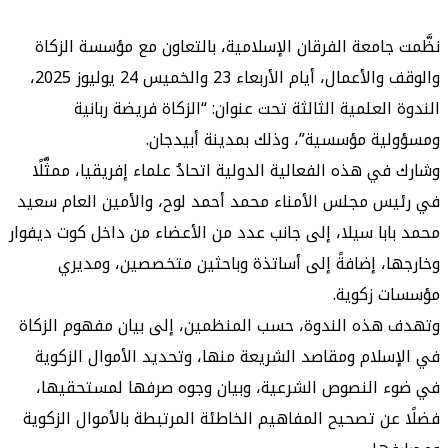
جامعة الفرقان الإسلامية، بالتعاون مع مؤسسة الزكاة
والوقف والأعمال، أيام الأربعاء 23 والخميس 24 يوليوز 2025،
لعلمية الثالثة تحت عنوان: “الزكاة فريضة ربانية
ة مؤسسية”، وذلك بمدينة أبيدجان.
 هذه الفعالية الدولية اتحادُ علماء إفريقيا، ممثَّلًا
 مجلس الأمناء محمد أحمد لوح، والأمين العام سعيد
با سيلا، إلى جانب عدد من الأعضاء من داخل كوت ديفوار
، إضافةً إلى أساتذة وباحثين متخصصين، ومديري
 زكوية.
ذه الندوة، حسب المنظمين، إلى بيان مفهوم الزكاة
لام ومقاصد الشريعة منها، وتحديد الأموال الزكوية
 النصوص الشرعية، وبيان وجوه صرفها لمستحقيها،
ن تصحيح المفاهيم الخاطئة المرتبطة بالأموال الزكوية