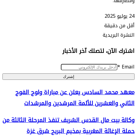
ا.
 دقيقة
البريدية
الآن، لتصلك آخر الأخبار
إشترك
حمد السادس يعلن عن مباراة ولوج الفوج
 والعشرين للأئمة المرشدين والمرشدات
بيت مال القدس الشريف تنفذ المرحلة الثالثة من
لإغاثة المغربية بمخيم البريج شرق غزة