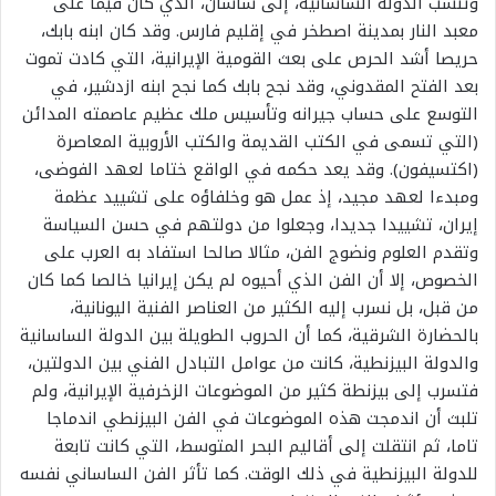
وتنسب الدولة الساسانية، إلى ساسان، الذي كان قيما على
معبد النار بمدينة اصطخر في إقليم فارس. وقد كان ابنه بابك،
حريصا أشد الحرص على بعث القومية الإيرانية، التي كادت تموت
بعد الفتح المقدوني، وقد نجح بابك كما نجح ابنه ازدشير، في
التوسع على حساب جيرانه وتأسيس ملك عظيم عاصمته المدائن
(التي تسمى في الكتب القديمة والكتب الأروبية المعاصرة
(اكتسيفون). وقد يعد حكمه في الواقع ختاما لعهد الفوضى،
ومبدءا لعهد مجيد، إذ عمل هو وخلفاؤه على تشييد عظمة
إيران، تشييدا جديدا، وجعلوا من دولتهم في حسن السياسة
وتقدم العلوم ونضوج الفن، مثالا صالحا استفاد به العرب على
الخصوص، إلا أن الفن الذي أحيوه لم يكن إيرانيا خالصا كما كان
من قبل، بل نسرب إليه الكثير من العناصر الفنية اليونانية،
بالحضارة الشرقية، كما أن الحروب الطويلة بين الدولة الساسانية
والدولة البيزنطية، كانت من عوامل التبادل الفني بين الدولتين،
فتسرب إلى بيزنطة كثير من الموضوعات الزخرفية الإيرانية، ولم
تلبث أن اندمجت هذه الموضوعات في الفن البيزنطي اندماجا
تاما، ثم انتقلت إلى أقاليم البحر المتوسط، التي كانت تابعة
للدولة البيزنطية في ذلك الوقت. كما تأثر الفن الساساني نفسه