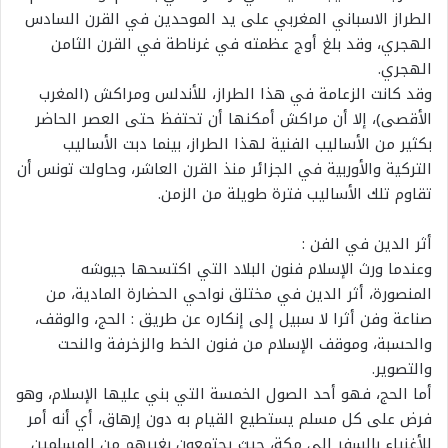
الطراز الاسباني المغربي على يد الموحدين في القرن السادس
الهجري، وقد بلغ أوج عظمته في غرناطة في القرن الثامن
الهجري.
وقد كانت الزعامة في هذا الطراز، للأندلس ومراكش (المغرب
الأقصى)، إلا أن مراكش أمكنها أن تحتفظ حتى العصر الحاضر
بكثير من الأساليب الفنية لهذا الطراز، بينما دبت الأساليب
التركية والأوربية في الجزائر منذ القرن العاشر، وحاولت تونس أن
تقاوم تلك الأساليب فترة طويلة من الزمن.
أثر الدين في الفن :
وعندما ورث الإسلام فنون البلاد التي اكتسحها جيوشه
المنصورة، أثر الدين في مختلق نواحي الحضارة المادية، من
صناعة وفن أثرا لا سبيل إلى إنكاره عن طريق : الحج، والوقف،
والحسبة، وموقف الإسلام من فنون الخط والزخرفة والنحت
والتصوير.
أما الحج، فهو أحد الصول الخمسة التي بني عليها الإسلام، وهو
فرض على كل مسلم يستطيع القيام به دون إرهاق، أي أنه أمر
للأغنياء بالسفر إلى مكة، حيث يجتمعون بغيرهم من المسلمين