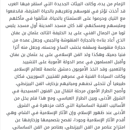
الزمام من يده، وكانت البيئات الجديدة التي استقر فيها العرب
قد أخذت تؤثر في نفوسهم وتغريهم بالحياة المترفة، فاندفعوا
مع التيار، وحرصوا على الاستمتاع بالحياة، فتأنقوا في مأكلهم
وملبسهم ومسكنهم، لقد كان مسجد المدينة أول مسجد يلبس
ثوبا من الجمال الفني، على يد الخليفة الثالث عثمان بن عفان
الذي أعاد بناءه بالحجارة المنقوشة والجبص، وجعل عمده من
حجارة منقوسة وسقفه بخشب الساج وحسنه، وجعل منه أثرا
فنيا جميلا، وهكذا ولد الفن الإسلامي على يد عثمان بن عفان.
وأقبل المسلمون في عصر الدولة الأموية على التشييد
والتعمير، وقد اتخذ الأمويون دمشق عاصمة للعالم الإسلاميـ
وكانت السيادة الفنية في عصرهم للفتيين السوريين، فكان
طبيعيا أن تتحلى تحفهم ومبانيهم بزخارف الفن البيزنطي،
وأصبح الطراز الأموي مرحلة انتقال بين الفنون المسيحية في
الشرق الأدنى، وبين الطراز العباسي، ومع هذا فلم يخل من
الأساليب الفنية الساسانية التي كانت مزدهرة في الشرق
الأدنى عند ظهور الإسلام، وإن الآثار الإسلامية في الشام، وهي
أقدم الآثار الإسلامية وجودا، تفصح بتصميمها وزخارفها عن
امتزاج عناصر من الفن البيزنطي، بعناصر من الفن الساساني،