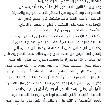
والكوفي المضفر والكوفي المربع وغيرها.
وقد زين الفنانون المسلمون كل ما أخرجته أيديهم من
المصنوعات وما شيدوه من العمائر بالآيات القرآنية والعبارات
الدينية –وأصبح الخط عاملا مشتركا في جميع فروع الفن
الإسلامي- نجده على الخشب والعاج، والخزف، والزجاج،
والأقمشة والطنافس وجدران المساجد والقصور.
وكما شجع الإسلام على الخط، فقد حبب إلى الفنان الزخارف
النباتية والزخارف الهندسية، فقد روى في صحيح البخاري أن
رجلا أتى ابن عباس رضي الله عنه قال : «يا ابن عباس، إني
إنسان إنما أعيش من صنعة يدي وإني صانع هذه التصاوير»، قال
ابن عباس : «لا أحدثك إلا ما سمعت رسول الله صلى الله عليه
وسلم يقول، سمعته يقول : من صور صورة فإن الله معذبه حتى
ينفخ فيها الروح وليس بنافخ فيها أبدا» فلما أصفر وجه الرجل
قال ابن عباس «ويحك، أن أبيت إلا أن تضع فعليك بهذا الشجر
وكل شيء ليس فيه روح»، وفي هذا الحديث توجيهان للفنان :
الأول أن يعني برسم الشجر، أو بعبارة أدق برسم الزخارف
النباتية، فابتدع الفنان المسلم نوعا من الزخرفة النباتية عرف
باسم (الأربسك) أو (التوريق). والثاني أن يقبل على ما ليس فيه