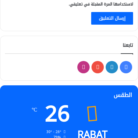
لاستخدامها المرة المقبلة في تعليقي.
تابعنا
فيسبوك
لينكدإن
‫YouTube
انستقرام
الطقس
26
℃
RABAT
30º - 26º
79%