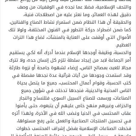
والتحف الإسلامية، فضلا عما نجده في الوقفيات من وصف
دقيق لهذه العمائر، وما نعثر عليه من اصطلاحات فنية،
والحقيقة أن هذا النظام ضمن استمرار نشاط الصناع والفنانين،
كما ضمن اضطراد حركة التطور في الفنون المختلفة، ولولا تلك
الأموال التي أوقفت على العناية بالمنشآت، لضاع هذا التراث
العظيم.
والحسبة، وظيفة أوجدها الإسلام عندما أدرك أنه لكي يستقيم
أمر الجماعة لابد من إيجاد سلطة تلزم كل إنسان حده، ولا تترك
مجالا للعبث بمصالح الناس، إرضاء لشهوة جامحة أو نزوة طارئة
وقد استمدت وجودها من آيات قرآنية عدة نجدها مفصلة في
كتب الحسبة، وقوام أعمال المحتسب، جميع ما يتصل بحياة
الناس المدنية والدينية، فنجدها تدخلت في شؤون جميع
الصناعات، ورسمت للصناع السبيل السوي، فللنساج والنجار
والخزاف وغيرهم منهج خاص عليهم أن يتبعوه، حتى يأمنوا
عقاب المحتسب في الدنيا وغضب الله في الآخرة، ولهذا أثره
في تحسين المنتجات الصناعية والعمل على رفع مستواها،
فخطت الصناعات الإسلامية بفضل إشراف المحتسب خطوات