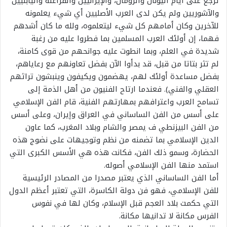
ترجع على أيام اليونان والرومان، والإيرانيين والفراعنة واليابليين
والآشوريين ولم يكن لدى العرب الأصليين أي شيء يعلمونه
للآخرين وكان أمامهم كل شيء ليتعلموه، ولله ما كان أشدهم
فهما، إن أولئك العرب المسلمين بما فطروا عليه من رغبة
شديدة في العلم، وبما انطوت عليه جوانحهم من قوى كامنة،
لم تثر بتاتا من قبل، قد بدأوا الآن بفضل تعاونهم مع رعاياهم،
بفضل مساعدة أولئك لهم، يهضمون ويكيفون وينبشون تراثهم
العقلي والفني). فعندما ارتاح الفنيون من أهل الذمة إلى
تسامح العرب واعترافهم بمهارتهم الفنية، قام الفن الإسلامي
على أسس من الفن الساساني في العراق وإيران، وعلى أسس
من الفن البيزنطي ف يمصر والشام وبلاد المغرب، كما عاون
الدين الإسلامي بما تضمنه من نظم وتوجيهات على نضوج هذه
الحضارة، وسمو ذلك الفن، فكانت هذه هي الأسس الكبرى التي
استمد منها الفن الإسلامي أصوله.
أما الفن الساساني الذي يعتبر مصدرا من المصادر الرئيسية
للفن الإسلامي، فهو فن دولة الكاسرة، التي تعتبر أعظم الدول
التي حكمت بلاد العجم قبل الإسلام، وكان لها في نفوس
الفرس مكانة لا تدانيها مكانة.