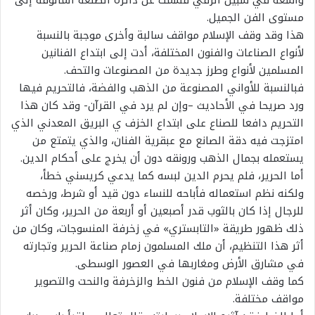
واسعة في سبيل الرقي قسمت عن دائرة الصنعة المألوفة إلى
مستوى الفن الجميل.
هذا وقد وقف الإسلام مواقف سالبة وأخرى موجبة بالنسبة
لأنواع الصناعات والفنون المختلفة، أدت إلى ابتداع الفنانين
المسلمين لأنواع وطرز جديدة من المصنوعات والتحف.
فبالنسبة للأواني المصنوعة من الذهب والفضة، فالتحريم فيها
ورد صريحا في الأحاديث –وإن لم يرد في القرآن- وقد كان هذا
التحريم دافعا للصناع على ابتداع الخزف ي البريق المعدني الذي
امتزجت فيه دقة الصانع مع عبقرية الفنان، والذي يتمتع من
يستعمله بجمال الذهب ورونقه دون أن يخرج على أحكام الدين.
أما الحرير، فلم يحرم الدين لبسه كما يدعي كريسني خطأ،
ولكنه نظم استعماله فأباحه للنساء دون قيد أو شرط، ورخصه
للرجال إذا كان بالثوب قدر أصبعين أو أربعة من الحرير، وكان أثر
ذلك ظهور طريقة «التابستري» في زخرفة المنسوجات، وكان من
أثر هذا التنظيم، أن ملك المسلمون زمام صناعة الحرير وتجارته
في مشارق الأرض ومغاربها في العصور الوسطى.
كما وقف الإسلام من فنون الخط والزخرفة والنحت والتصوير
مواقف مختلفة.