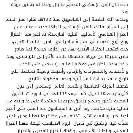
حيث كان الفن الإسلامي الصحيح ما زال وليدا لم يستق عوده
بعد.
وعندما آلت الخلافة إلى العباسيين سنة 132هـ، نقلوا مقر الحكم
إلى العراق، فاتخذ الفن الإسلامي اتجاها جديدا، وغلب على
الطراز العباسي الأساليب الفنية الفارسية، ثم نضج هذا الطراز
وبلغ أوج عظمته في مدينة سامرا في القرن الثالث الهجري،
حيث كشفت الحفائر الأثرية بها، عن زخارف جديدة لها طابع
خاص يميزها عن غيرها، قسمها علماء الآثار إلى طرز شتى، وقد
ذاعت هذه الطرز في معظم العالم الإسلامي على الجص
والأخشاب، والمنسوجات والزجاج، وأصبحت وسيلة تساعدنا على
تاريخ ما قد يصادفنا من أبنية وتحف مجهولة التاريخ.
ضعفت الدولة العباسية وانقسم العالم الإسلامي إلى دول
كثيرة يجمعها الدين، كما تجمعها اللغة أحيانا، وبدأت الفنون
المحلية تتطور وتنضج ونشق طريقها معتمدة على ما ورثته من
تقاليد فنية قديمة، وما أتى به المسلمون عند الفتح، حتى أصبح
لدينا طرز إسلامية شتى، تختلف في مظهرها تبعا للوطن الذي
نشأت فيه، وتتفق في كمون الروح الإسلامية فيها، فهنا الطراز
المغربي والطراز الأندلسي، وهناك الطراز المصري والطراز