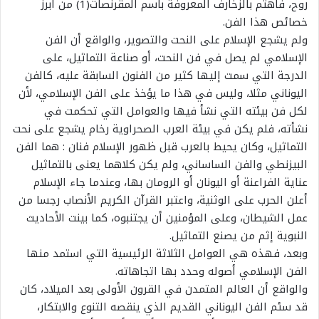
روح، فاهتم بالزخارف المعروفة باسم المقرنصات(1) من أبرز
خصائص هذا الفن.
ولم يشجع الإسلام على النحت والتصوير، والواقع أن الفن
الإسلامي لم يصل في فن النحت، أو صناعة التماثيل، على
الدرجة التي سمت إليها كثير من الفنون السابقة عليه، كالفن
اليوناني مثلا، وليس في هذا ما يؤخذ على الفن الإسلامي، لأن
لكل فن بيئته التي نشأ فيها والعوامل التي تحكمت في
نشأته، فلم يكن في بيئة العرب الصحراوية رخام يشجع على نحت
التماثيل، وكان يحيط بالعرب قبل ظهور الإسلام فنان : هما الفن
البيزنطي والفن الساساني، ولم يكن كلاهما يعنى بالتماثيل
عناية الفراعنة أو اليونان أو الرومان بها، وعندما جاء الإسلام
أعلن الحرب على الوثنية، واعتبر القرآن الكريم الأنصاب رجسا من
عمل الشيطان، وعلى المؤمنين أن يجتنبوه، كما بينت الأحاديث
النبوية إثم من يصنع التماثيل.
وبعد، فهذه هي العوامل الثلاثة الرئيسية التي استمد منها
الفن الإسلامي أصوله وحدد بها اتجاهاته.
والواقع أن العالم المتمدن في القرون الأولى بعد الميلاد، كان
قد سئم الفن اليوناني القديم الذي ينقصه التنوع والابتكار،