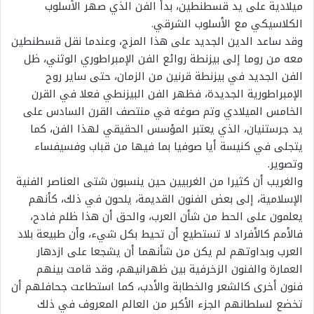
ميلادية على يد قسطنطين، بدأ الفن الذي صهر الأسلوب
الكلاسيكي مع الأسلوب الشرقي.
وقد ساعد الدين الجديد على هذا المزج، وعندما نقل قسطنطين
معه من روما إلى بيزنطة روائع الفن الإمبراطوري الوثني، ظل
الفن الجديد في بيزنطة قرنين من الزمان، حتى ساير روح
الإمبراطورية الجديدة، فظهر الفن البيزنطي فعلا في القرن
الخامس الميلادي وتم صوغه في منتصف القرن السادس على
يد جرستنيان، الذي يعتبر المؤسس الحقيقي لهذا الفن، كما
يتجلى في كنيسة أيا صوفيا بما فيها من قباب وفسيفساء
وتصوير.
والغريب أن كثيرا من الغربيين حين ينسبون شتى العناصر الفنية
الإسلامية، إلى بعض الفنون القديمة، يلحون في ذلك، كأنهم
يعلمون على الحط من شأن العرب، والحق أن هذا ظلم فادح،
فالأمم كالأفراد لا تستطيع أن تحيط بكل شيء، وأن طبيعة بلاد
العرب وبداوتهم لم يكن من شأنهما أن يشجعا على ازدهار
العمارة والفنون الزخرفية بين ظهرانيهم، وقد قامت بينهم
فنون أخرى كالشعر والخطابة والأدب، كما استطاعت جحافلهم أن
تخضع لسلطانهم الجزء الأكبر من العالم المعروف في ذلك