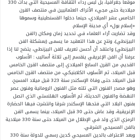
موقعا جغرافيا، بل لبس رداء الثقافة المسيحية التي بدأت 330
ميلادية حتى مجيء الأتراك العثمانيين في منتصف القرن
الخامس عشر الميلادي، حينما دخلوا القسنطينية وسموها
«إسلام بول» أي مدينة الإسلام.
وقد تضاربت آراء العلماء في تحديد زمان ومكان (الفن
البيزنطي)، ونتج عن هذا التعقيد ما يسمى (بمشكلة الفن
البيزنطي) واعتقد أن أحسن تعريف للفن البيزنطي، يتضح لنا إذا
عرفنا أن الفن الإغريقي ينقسم إلى ثلاثة أساليب : الأسلوب
القديم، من القرن السابع الميلادي إلى منتصف القرن الخامس
قبل الميلاد، ثم الأسلوب الكلابنيكي، من منتصف القرن الخامس
قبل الميلاد حتى وفاة الإسكندر سنة 323 قبل ميلاد المسيح،
وهو مصدر الفنون التي تلته مثل الفنون الرومانية وفنون عصر
النهضة والفنون الحديثة، ثم الأسلوب الهلنستي الذي اتصل
بفنون البلاد التي فتحها الإسكندر شرقا وانتشرت فيها الحضارة
الإغريقية، وقد عاش حتى 30 قبل الميلاد، بينما يسمى الفن
الرمزي الذي ولد في الإطلال من الميلاد حتى سنة 330 ميلادية
بالفن المسيحي الشرقي.
وبعد الاعتراف بالدين المسيحي كدين رسمي للدولة سنة 330