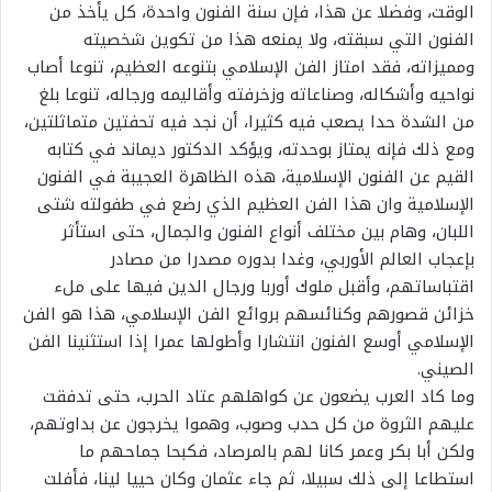
الوقت، وفضلا عن هذا، فإن سنة الفنون واحدة، كل يأخذ من
الفنون التي سبقته، ولا يمنعه هذا من تكوين شخصيته
ومميزاته، فقد امتاز الفن الإسلامي بتنوعه العظيم، تنوعا أصاب
نواحيه وأشكاله، وصناعاته وزخرفته وأقاليمه ورجاله، تنوعا بلغ
من الشدة حدا يصعب فيه كثيرا، أن نجد فيه تحفتين متماثلتين،
ومع ذلك فإنه يمتاز بوحدته، ويؤكد الدكتور ديماند في كتابه
القيم عن الفنون الإسلامية، هذه الظاهرة العجيبة في الفنون
الإسلامية وان هذا الفن العظيم الذي رضع في طفولته شتى
اللبان، وهام بين مختلف أنواع الفنون والجمال، حتى استأثر
بإعجاب العالم الأوربي، وغدا بدوره مصدرا من مصادر
اقتباساتهم، وأقبل ملوك أوربا ورجال الدين فيها على ملء
خزائن قصورهم وكنائسهم بروائع الفن الإسلامي، هذا هو الفن
الإسلامي أوسع الفنون انتشارا وأطولها عمرا إذا استثنينا الفن
الصيني.
وما كاد العرب يضعون عن كواهلهم عتاد الحرب، حتى تدفقت
عليهم الثروة من كل حدب وصوب، وهموا يخرجون عن بداوتهم،
ولكن أبا بكر وعمر كانا لهم بالمرصاد، فكبحا جماحهم ما
استطاعا إلى ذلك سبيلا، ثم جاء عثمان وكان حييا لينا، فأفلت