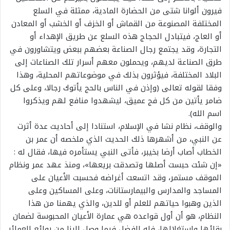
فيرون ألوانا شتى من الحضارة المادية، ممثلة في السلع
المختلفة المصنوعة من القماش أو الخزف أو الخشب أو المعادن
أو العاج، فيتبادل الحجاج هذه السلع عن طريق الإهداء أو
التجارة، وقد يجتمع رجال الصناعة بعضهم ببعض ويتشاورون في
طرق الصناعة لديهم، ويحملون معهم أسرار تلك الصناعات إلى
البلاد المختلفة، فيؤثرون بذلك في موضوعاتهم المحلية، وهذا
وفقا لقوله تعالى (وإذن في الناس بالحج يأتوك رجالا، وعلى كل
ضامر يأتين من كل فج عميق، ليشهدوا منافع لهم ويذكروا
اسم الله).
والوقف، نظام نشا في الإسلام، استنادا إلى أحاديث عدة أثرت
عن النبي، من أشهرها ذلك الحديث الذي ملخصه أن عمر بن
الخطاب أصاب أرضا بخيبر، فأتى النبي يستأمره فيها، فقال له :
«إن شئت حبست أصلها وتصدقت بريعها»، ومنذ عهد عمر ونظام
الموقف مستمر، وقد اتسعت أغراضه فحسبت الأعيان على
المساجد والمدارس والبيمارستانات، وعلى المساكين وعلى
الذين وهبوا حياتهم للعلم أو للدين، والذي يهمنا من هذا
النظام، هو أن أول قواعده هي عمارة الأعيان المحبوسة لضمان
بقائها واستغلالها، فله الفضل فيما وصل إلينا من روائع العمائر