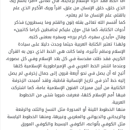
أما الخط فقد آثره الإسلام برعايته، قال تعالى «اقرأ باسم ربك
الذي خلق، خلق الإنسان من علق، اقرأ وربك الأكرم الذي علم
بالقلم، علم الإنسان ما لم يعلم».
كما أقسم الله تعالى بقله (نون والقلم وما يسطرون) فذكر
أدوات الكتابة، كما قال «وإن عليكم لحافظين كراما كاتبين»
وقال «بأيدي سفره، كرام برره» وسفره بمعنى كتبه.
ولهذا تعتبر الكتابة العربية حيثما وجدت دليلا على سيادة
الإسلام وعظم تأثيره، ولما كانت هي الخط الذي دون به القرآن
الكريم، فقد ظلت مقدسة في كل بلاد الإسلام وفي كل عصوره،
وعندما انتشر الخط العربي في الإمبراطورية الإسلامية كلها
أتيح له أن يصل في نحو أربعة قرون إلى جمال زخرفي لم يصل
إليه خط آخر في تاريخ الإنسانية قاطبة، ولقد أصبحت الزخرفة
الكتابية من أبين مميزات الفنون الإسلامية عامة، كما اشتركت
فيها أمم الإسلام كلها، فعرفت ضروبا شتى من الخطوط
العربية.
منها الخطوط اللينة أو المدورة مثل النسخ والثلث والرقعة
والريحاني والديواني والمغربي وغيرها، ومنها الخطوط اليابسة
مثل الكوفي بأنواعه، الكوفي البسيط والكوفي المورق