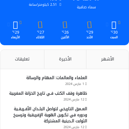
2.51 كيلومتر/ساعة
سماء صافية
29
27
26
29
30
℃
℃
℃
℃
℃
السبت
الأحد
الأثنين
الثلاثاء
الأربعاء
الأشهر
الأخيرة
تعليقات
العلماء والعالمات: المهام والرسالة
1 مارس 2024
ظاهرة وقف الكتب فـي تاريخ الخزانة المغربية
12 مارس 2024
العـمق التاريخي لتواصل البلـدان الأفـريقـية
ودوره في تكـوين الهوية الإفريقية وترسيخ
الثوابت الـدينية المشتركة
12 مارس 2024