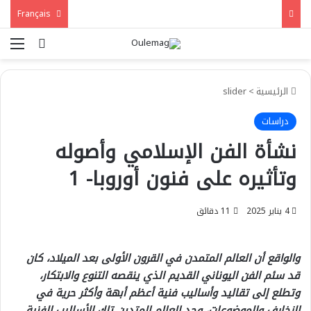
Français
بحث عن
الق
الرئيسية
>
slider
دراسات
نشأة الفن الإسلامي وأصوله
وتأثيره على فنون أوروبا- 1
4 يناير 2025
11 دقائق
والواقع أن العالم المتمدن في القرون الأولى بعد الميلاد، كان
قد سئم الفن اليوناني القديم الذي ينقصه التنوع والابتكار،
وتطلع إلى تقاليد وأساليب فنية أعظم أبهة وأكثر حرية في
الزخارف والموضوعات، وجد العالم المتدين تلك الأساليب الفنية