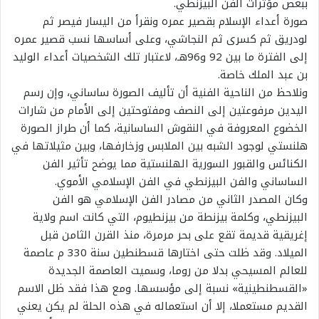
ببعض مؤثرات الفن البيزنطي.
صورة أعداء الإسلام بقصير عمره ونقرأ من اليسار فيصر ثم
لودريق ثم كسرى ثم النجاشي، وعلى أساسها نسب قصير عمره
إلى الفترة ما بين 92 و96هـ، لاعتبار تلك الشخصيات أعداء الوليد
بن عبد الملك خاصة.
ونلاحظ من الناحية الفنية أن تأليف الصورة ساساني، وإن رسم
اليدين مرفوعتين إلى النصف ومفتوحتين إلى الأمام من شارات
الخضوع المعروفة في النقوش الساسانية، كما أن طراز الصورة
هلنستي لوجود الشبه بين الملابس وزخارفها، وبين مثيلاتها في
الكنائس والقبور السورية الهلنستية مما يوضح تأثير الفن
الساساني والفن البيزنطي في الفن الإسلامي الأموي.
وكان المصدر الثاني من مصادر الفن الإسلامي هو الفن
البيزنطي، وكلمة بيزنطة من بيزنطيوم، التي كانت اسم ولاية
إغريقية قديمة تقع على بحر مرمرة، منذ القرن الثامن قبل
الميلاد. وقد ظلت حتى اختارها قسطنطين سنة 330 م عاصمة
للعالم المسيحي بدلا من روما، وسميت العاصمة الجديدة
«القسطنطينية» نسبة إلى مؤسسها. ومع هذا فقد ظل الاسم
القديم مستعملا، إلا أن استعماله في هذه الحلة لم يكن يعني