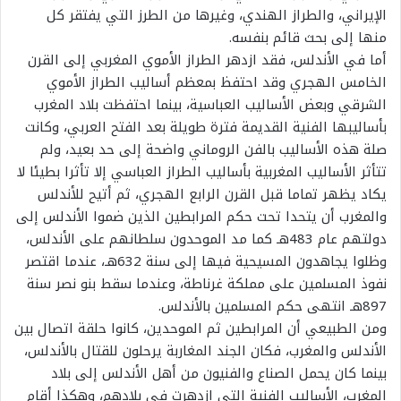
الإيراني، والطراز الهندي، وغيرها من الطرز التي يفتقر كل
منها إلى بحث قائم بنفسه.
أما في الأندلس، فقد ازدهر الطراز الأموي المغربي إلى القرن
الخامس الهجري وقد احتفظ بمعظم أساليب الطراز الأموي
الشرقي وبعض الأساليب العباسية، بينما احتفظت بلاد المغرب
بأساليبها الفنية القديمة فترة طويلة بعد الفتح العربي، وكانت
صلة هذه الأساليب بالفن الروماني واضحة إلى حد بعيد، ولم
تتأثر الأساليب المغربية بأساليب الطراز العباسي إلا تأثرا بطيئا لا
يكاد يظهر تماما قبل القرن الرابع الهجري، ثم أتيح للأندلس
والمغرب أن يتحدا تحت حكم المرابطين الذين ضموا الأندلس إلى
دولتهم عام 483هـ كما مد الموحدون سلطانهم على الأندلس،
وظلوا يجاهدون المسيحية فيها إلى سنة 632هـ، عندما اقتصر
نفوذ المسلمين على مملكة غرناطة، وعندما سقط بنو نصر سنة
897هـ انتهى حكم المسلمين بالأندلس.
ومن الطبيعي أن المرابطين ثم الموحدين، كانوا حلقة اتصال بين
الأندلس والمغرب، فكان الجند المغاربة يرحلون للقتال بالأندلس،
بينما كان يحمل الصناع والفنيون من أهل الأندلس إلى بلاد
المغرب، الأساليب الفنية التي ازدهرت في بلادهم، وهكذا أقام