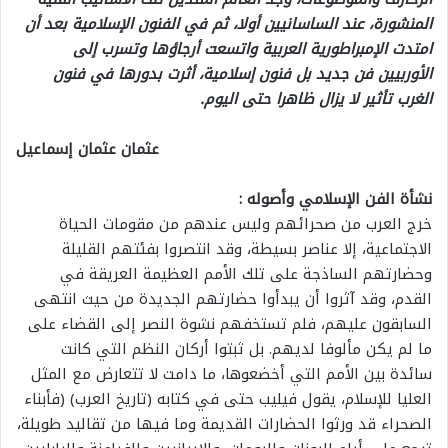
المنشورة، عند الساسانيين أولا، ثم في الفنون الإسلامية بعد أن
امتدت الإمبراطورية العربية واتسعت أرجاؤها وتسرب إلى
الأوربيين فن جديد بل فنون إسلامية، أثرت بدورها في فنون
الغرب تأثير لا يزال ظاهرا حتى اليوم.
عثمان عثمان إسماعيل
نشأة الفن الإسلامي وأصوله :
خرج العرب من صحرائهم وليس عندهم من مقومات الحياة
الاجتماعية، إلا عناصر بسيطة، وقد انتصروا بفئتهم القليلة
وحضارتهم الساذجة على تلك الأمم العظيمة العريقة في
القدم، وقد آثروا أن يبدأوا حضارتهم الجديدة من حيث انتهى
السابقون عليهم، فلم تستخفهم نشوة النصر إلى القضاء على
ما لم يكن مألوفا لديهم. بل ثبتوا أركان النظم التي كانت
سائدة بين الأمم التي أخضعوها، ما دامت لا تتعارض مع المثل
العليا للإسلام، يقول فيليب حتى في كتابه (تاريخ العرب) (فأبناء
الصحراء قد ورثوا الحضارات القديمة وما فيها من تقاليد طويلة،