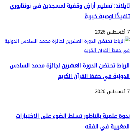
ة
د: تسليم أراضٍ وقفية لمسجدين في نونتابوري
ا لوصية خيرية
 تحتضن الدورة العشرين لجائزة محمد السادس
ة في حفظ القرآن الكريم
لمية بالناظور تسلط الضوء على الاختيارات
ية في الفقه