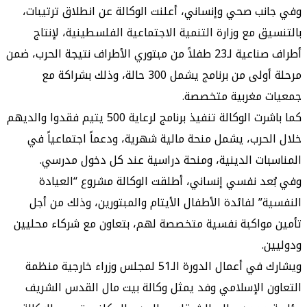
ب صحي وإنساني، أعلنت الوكالة عن انطلاق ترتيبات،
ق مع وزارة التنمية الاجتماعية الفلسطينية، لإنتاج
أطراف صناعية لـ23 طفلاً من مبتوري الأطراف نتيجة الحرب، ضمن
مرحلة أولى من برنامج يشمل 300 حالة، وذلك بشراكة مع
 مغربية متخصصة.
كما باشرت الوكالة تنفيذ برنامج لرعاية 500 يتيم فقدوا والديهم
حرب، يشمل منحة مالية شهرية، ودعماً اجتماعياً في
ات الدينية، ومنحة دراسية عند كل دخول مدرسي.
د نفسي إنساني، أطلقت الوكالة مشروع “العيادة
” لفائدة الأطفال الأيتام والمبتورين، وذلك من أجل
واكبة نفسية متخصصة لهم، بتعاون مع شركاء محليين
.
ويشارك في أعمال الدورة الـ51 لمجلس وزراء خارجية منظمة
 الإسلامي وفد يمثل وكالة بيت مال القدس الشريف