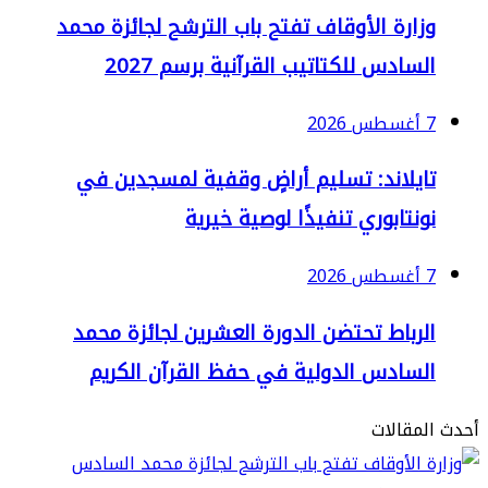
زارة الأوقاف تفتح باب الترشح لجائزة محمد
سادس للكتاتيب القرآنية برسم 2027
2
ايلاند: تسليم أراضٍ وقفية لمسجدين في
نتابوري تنفيذًا لوصية خيرية
2
لرباط تحتضن الدورة العشرين لجائزة محمد
لسادس الدولية في حفظ القرآن الكريم
مقالات