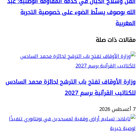
سلاح الخيال في خدمة المقاومة الوطنية: عبد
ية
وصوف يسلّط الضوء على خصوصية التجربة
ية
 ذات صلة
ة
ن
الأوقاف تفتح باب الترشح لجائزة محمد السادس
ب القرآنية برسم 2027
ة