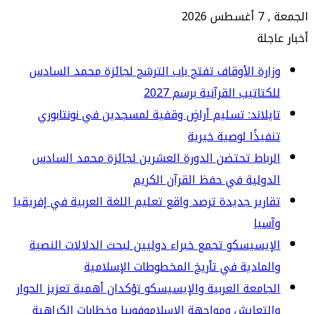
 2026
جلة
ارة الأوقاف تفتح باب الترشح لجائزة محمد السادس
كتاتيب القرآنية برسم 2027
يلاند: تسليم أراضٍ وقفية لمسجدين في نونتابوري
فيذًا لوصية خيرية
رباط تحتضن الدورة العشرين لجائزة محمد السادس
دولية في حفظ القرآن الكريم
ارير جديدة ترصد واقع تعليم اللغة العربية في إفريقيا
سيا
إيسيسكو تجمع خبراء دوليين لبحث الدلالات النصية
لمادية في تأريخ المخطوطات الإسلامية
جامعة العربية والإيسيسكو تؤكدان أهمية تعزيز الحوار
لتعايش ومواجهة الإسلاموفوبيا وخطابات الكراهية