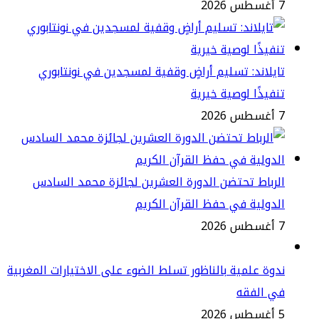
2
يلاند: تسليم أراضٍ وقفية لمسجدين في نونتابوري
فيذًا لوصية خيرية
2
رباط تحتضن الدورة العشرين لجائزة محمد السادس
دولية في حفظ القرآن الكريم
2
وة علمية بالناظور تسلط الضوء على الاختيارات المغربية
ي الفقه
2