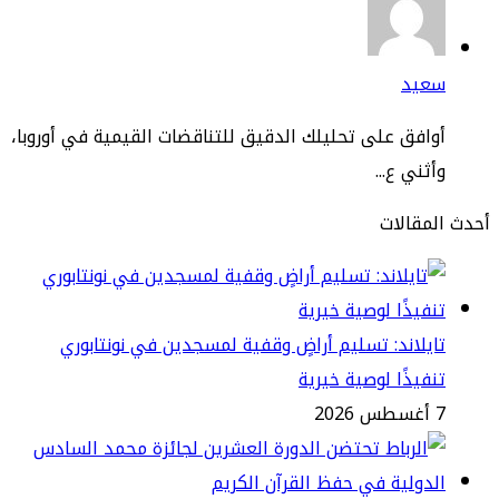
عيد
افق على تحليلك الدقيق للتناقضات القيمية في أوروبا،
ثني ع...
مقالات
يلاند: تسليم أراضٍ وقفية لمسجدين في نونتابوري
فيذًا لوصية خيرية
2