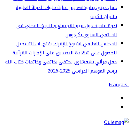
ل ديني بتارودانت يبرز عناية ملوك الدولة العلوية
لقرآن الكريم
وة علمية حول قيم الاجتماع والتاريخ المحلي في
لملتقى السنوي بكردوس
مجلس العالمي لشيوخ الإقراء يفتح باب التسجيل
حصول على شهادة التصديق على الإجازات القرآنية
ل قرآني بشفشاون يحتفي بخاتمي وخاتمات كتاب الله
سم الموسم الدراسي 2025-2026
قائمة
حث
ن