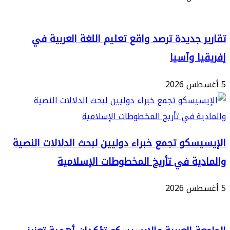
 جديدة ترصد واقع تعليم اللغة العربية في
ا وآسيا
سكو تجمع خبراء دوليين لبحث الدلالات النصية
ية في تأريخ المخطوطات الإسلامية