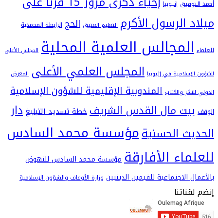
إحياء ذكرى مرور 15 قرنا على
فيق
إثيوبيا
 الرسول الأكرم
الحج
الرابطة المحمدية
التعليم العتيق
لمجالس العلمية المحلية
المجلس الأعلى
المجلس العلمي الأعلى
سلامية في إثيوبيا
المعرض
المندوبية الإقليمية للشؤون الإسلامية
شر والكتاب
دار
يت مال القدس الشريف
خطة تسديد التبليغ
مؤسسة محمد السادس
ث الحسنية
اء الأفارقة
مؤسسة محمد السادس للنهوض
 الاجتماعية للقيمين الدينيين
وزارة الأوقاف والشؤون الإسلامية
اتنا