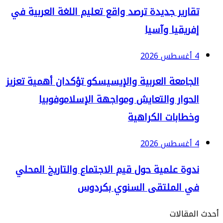
قارير جديدة ترصد واقع تعليم اللغة العربية في
فريقيا وآسيا
2
لجامعة العربية والإيسيسكو تؤكدان أهمية تعزيز
لحوار والتعايش ومواجهة الإسلاموفوبيا
خطابات الكراهية
2
دوة علمية حول قيم الاجتماع والتاريخ المحلي
ي الملتقى السنوي بكردوس
مقالات