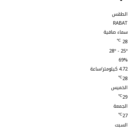
ستقرام
افية
28