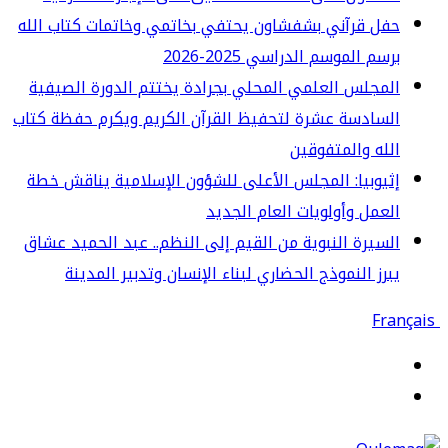
ل قرآني بشفشاون يحتفي بخاتمي وخاتمات كتاب الله
سم الموسم الدراسي 2025-2026
مجلس العلمي المحلي بجرادة يختتم الدورة الصيفية
سادسة عشرة لتحفيظ القرآن الكريم ويكرم حفظة كتاب
له والمتفوقين
يوبيا: المجلس الأعلى للشؤون الإسلامية يناقش خطة
عمل وأولويات العام الجديد
سيرة النبوية من القيم إلى النظم.. عبد الحميد عشاق
رز النموذج الحضاري لبناء الإنسان وتدبير المدينة
قائمة
حث
ن