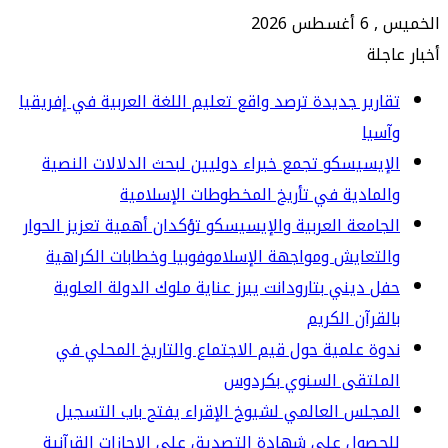
س 2026
جلة
ارير جديدة ترصد واقع تعليم اللغة العربية في إفريقيا
سيا
إيسيسكو تجمع خبراء دوليين لبحث الدلالات النصية
لمادية في تأريخ المخطوطات الإسلامية
جامعة العربية والإيسيسكو تؤكدان أهمية تعزيز الحوار
لتعايش ومواجهة الإسلاموفوبيا وخطابات الكراهية
ل ديني بتارودانت يبرز عناية ملوك الدولة العلوية
لقرآن الكريم
وة علمية حول قيم الاجتماع والتاريخ المحلي في
لملتقى السنوي بكردوس
مجلس العالمي لشيوخ الإقراء يفتح باب التسجيل
حصول على شهادة التصديق على الإجازات القرآنية