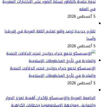
وة علمية بالناظور تسلط الضوء على الاختيارات المغربية
ي الفقه
2
ارير جديدة ترصد واقع تعليم اللغة العربية في إفريقيا
سيا
2
إيسيسكو تجمع خبراء دوليين لبحث الدلالات النصية
لمادية في تأريخ المخطوطات الإسلامية
2
جامعة العربية والإيسيسكو تؤكدان أهمية تعزيز الحوار
لتعايش ومواجهة الإسلاموفوبيا وخطابات الكراهية