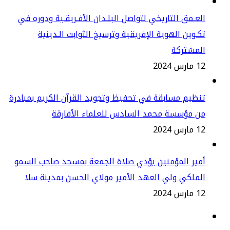
عـمق التاريخي لتواصل البلـدان الأفـريقـية ودوره في
ـوين الهوية الإفريقية وترسيخ الثوابت الـدينية
لمشتركة
س 2024
ظيم مسابقة في تحفيظ وتجويد القرآن الكريم بمبادرة
ن مؤسسة محمد السادس للعلماء الأفارقة
س 2024
ير المؤمنين يؤدي صلاة الجمعة بمسجد صاحب السمو
ملكي ولي العهد الأمير مولاي الحسن بمدينة سلا
س 2024