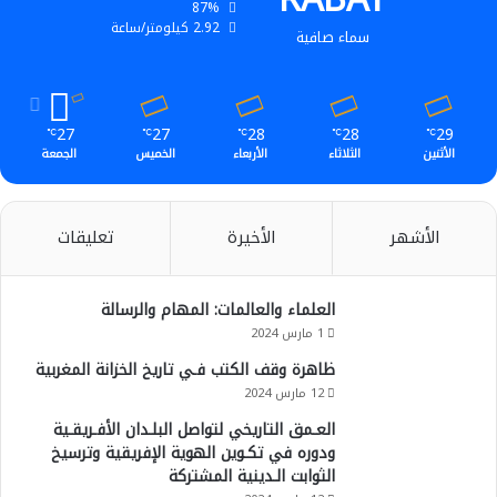
87%
ن
b
ا
2.92 كيلومتر/ساعة
سماء صافية
e
م
27
27
28
28
29
℃
℃
℃
℃
℃
الأثنين
الثلاثاء
الأربعاء
الخميس
الجمعة
الأشهر
الأخيرة
تعليقات
العلماء والعالمات: المهام والرسالة
1 مارس 2024
ظاهرة وقف الكتب فـي تاريخ الخزانة المغربية
12 مارس 2024
العـمق التاريخي لتواصل البلـدان الأفـريقـية
ودوره في تكـوين الهوية الإفريقية وترسيخ
الثوابت الـدينية المشتركة