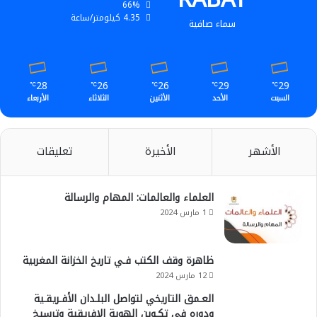
66%
ن
b
ا
4.35 كيلومتر/ساعة
سماء صافية
e
م
28
26
26
29
29
℃
℃
℃
℃
℃
السبت
الأحد
الأثنين
الثلاثاء
الأربعاء
الأشهر
الأخيرة
تعليقات
العلماء والعالمات: المهام والرسالة
1 مارس 2024
ظاهرة وقف الكتب فـي تاريخ الخزانة المغربية
12 مارس 2024
العـمق التاريخي لتواصل البلـدان الأفـريقـية
ودوره في تكـوين الهوية الإفريقية وترسيخ