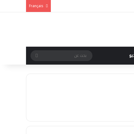
Français
يو
بحث
عن