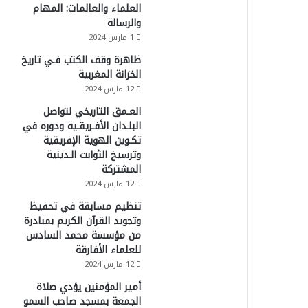
العلماء والعالمات: المهام
والرسالة
1 مارس 2024
ظاهرة وقف الكتب فـي تاريخ
الخزانة المغربية
12 مارس 2024
العـمق التاريخي لتواصل
البلـدان الأفـريقـية ودوره في
تكـوين الهوية الإفريقية
وترسيخ الثوابت الـدينية
المشتركة
12 مارس 2024
تنظيم مسابقة في تحفيظ
وتجويد القرآن الكريم بمبادرة
من مؤسسة محمد السادس
للعلماء الأفارقة
12 مارس 2024
أمير المؤمنين يؤدي صلاة
الجمعة بمسجد صاحب السمو