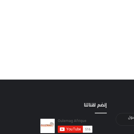
إنضم لقناتنا
الرسول