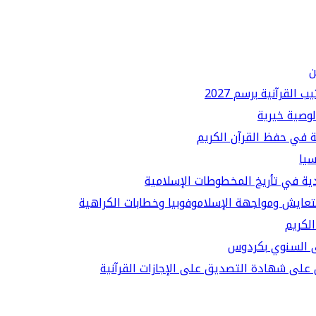
ن
لقرآنية برسم 2027
لوصية خيرية
ة في حفظ القرآن الكريم
سيا
دية في تأريخ المخطوطات الإسلامية
لتعايش ومواجهة الإسلاموفوبيا وخطابات الكراهية
الكريم
قى السنوي بكردوس
على شهادة التصديق على الإجازات القرآنية