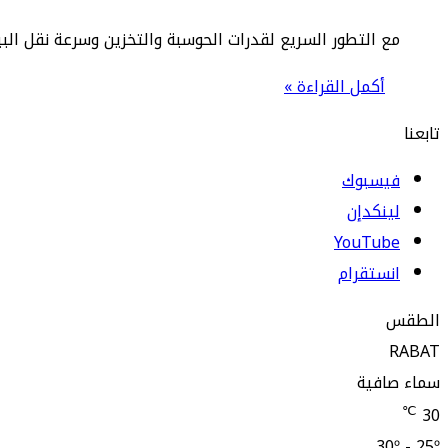
مع التطور السريع لقدرات الحوسبة والتخزين وسرعة نقل البيانات، 
أكمل القراءة »
تابعنا
فيسبوك
لينكدإن
‫YouTube
انستقرام
الطقس
RABAT
سماء صافية
℃
30
30º - 25º