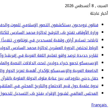
السبت , 8 أغسطس 2026
أخبار عاجلة
فنانون نرويجيون يستكشفون التصور الإسلامي للموت والدف
وزارة الأوقاف تفتح باب الترشح لجائزة محمد السادس للكتاتيب ا
تايلاند: تسليم أراضٍ وقفية لمسجدين في نونتابوري تنفيذًا 
الرباط تحتضن الدورة العشرين لجائزة محمد السادس الدولي
تقارير جديدة ترصد واقع تعليم اللغة العربية في إفريقيا وآ
الإيسيسكو تجمع خبراء دوليين لبحث الدلالات النصية والما
الجامعة العربية والإيسيسكو تؤكدان أهمية تعزيز الحوار وا
حفل ديني بتارودانت يبرز عناية ملوك الدولة العلوية بالقرآن 
ندوة علمية حول قيم الاجتماع والتاريخ المحلي في الملت
المجلس العالمي لشيوخ الإقراء يفتح باب التسجيل للحصول 
Français