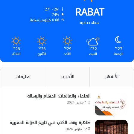
RABAT
27º - 26º
74%
0.66 كيلومتر/ساعة
سماء صافية
26
26
29
32
27
℃
℃
℃
℃
℃
الجمعة
السبت
الأحد
الأثنين
الثلاثاء
الأشهر
الأخيرة
تعليقات
العلماء والعالمات: المهام والرسالة
1 مارس 2024
ظاهرة وقف الكتب فـي تاريخ الخزانة المغربية
12 مارس 2024