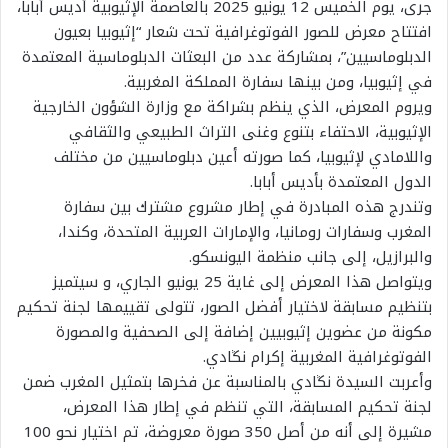
جرى، يوم الخميس 12 يونيو 2025 بالعاصمة الإثيوبية أديس أبابا،
افتتاح معرض للصور الفوتوغرافية تحت شعار “إثيوبيا بعيون
الدبلوماسيين”، بمشاركة عدد من البعثات الدبلوماسية المعتمدة
في إثيوبيا، ومن بينها سفارة المملكة المغربية.
ويروم المعرض، الذي ينظم بشراكة مع وزارة الشؤون الخارجية
الإثيوبية، الاحتفاء بتنوع وغنى التراث الطبيعي والثقافي
واللامادي لإثيوبيا، كما صورته أعين دبلوماسيين من مختلف
الدول المعتمدة بأديس أبابا.
وتندرج هذه المبادرة في إطار مشروع مشترك بين سفارة
المغرب وسفارات رومانيا، والإمارات العربية المتحدة، وكندا،
والبرازيل، إلى جانب منظمة اليونسكو.
ويتواصل هذا المعرض إلى غاية 25 يونيو الجاري، و سيتميز
بتنظيم مسابقة لاختيار أفضل الصور، تتولى تقييمها لجنة تحكيم
مكونة من عضوين إثيوبيين إضافة إلى الصحفية والمصورة
الفوتوغرافية المغربية إكرام نڭادي.
وأعربت السيدة نڭادي بالمناسبة عن فخرها بتمثيل المغرب ضمن
لجنة تحكيم المسابقة، التي تنظم في إطار هذا المعرض،
مشيرة إلى أنه من أصل 350 صورة معروضة، تم اختيار نحو 100