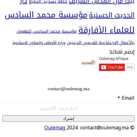
دار
ال القدس الشريف
خطة تسديد التبليغ
مؤسسة محمد السادس
ث الحسنية
اء الأفارقة
مؤسسة محمد السادس للنهوض
 الاجتماعية للقيمين الدينيين
وزارة الأوقاف والشؤون الإسلامية
اتنا
contact@oulemag.ma
إشترك
Oulemag
2024. contact@oulema