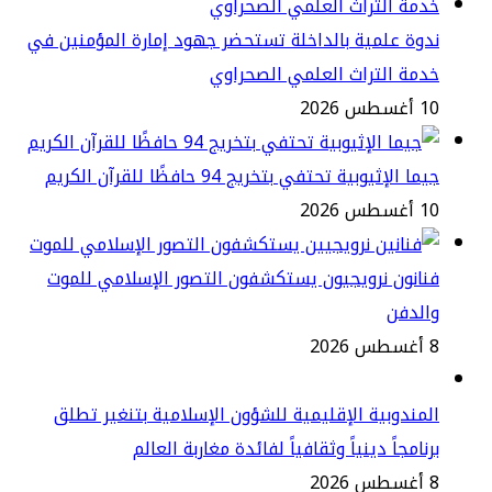
وة علمية بالداخلة تستحضر جهود إمارة المؤمنين في
مة التراث العلمي الصحراوي
طس 2026
ا الإثيوبية تحتفي بتخريج 94 حافظًا للقرآن الكريم
طس 2026
انون نرويجيون يستكشفون التصور الإسلامي للموت
الدفن
2
مندوبية الإقليمية للشؤون الإسلامية بتنغير تطلق
نامجاً دينياً وثقافياً لفائدة مغاربة العالم
2