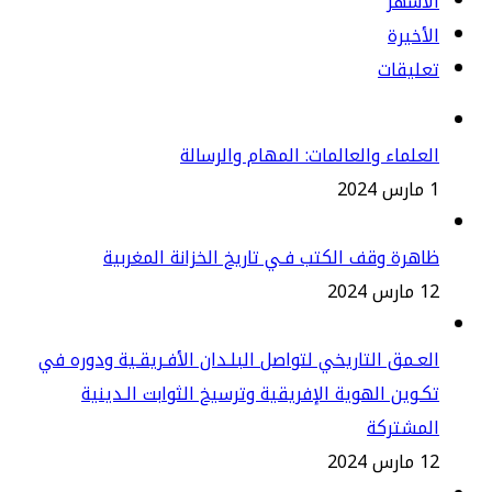
لأشهر
أخيرة
عليقات
علماء والعالمات: المهام والرسالة
2
هرة وقف الكتب فـي تاريخ الخزانة المغربية
س 2024
عـمق التاريخي لتواصل البلـدان الأفـريقـية ودوره في
ـوين الهوية الإفريقية وترسيخ الثوابت الـدينية
لمشتركة
س 2024