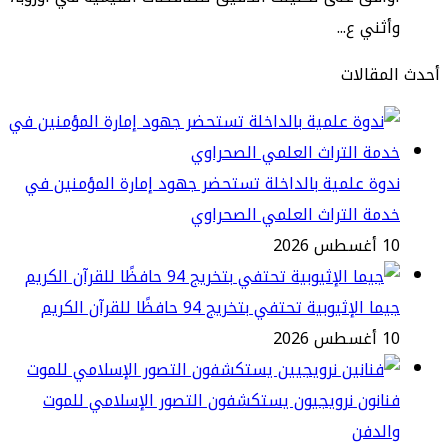
ثني ع...
مقالات
وة علمية بالداخلة تستحضر جهود إمارة المؤمنين في
مة التراث العلمي الصحراوي
طس 2026
ا الإثيوبية تحتفي بتخريج 94 حافظًا للقرآن الكريم
طس 2026
انون نرويجيون يستكشفون التصور الإسلامي للموت
الدفن