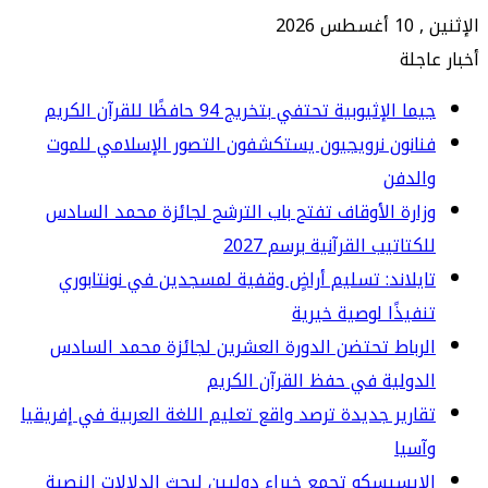
2026
جلة
ا الإثيوبية تحتفي بتخريج 94 حافظًا للقرآن الكريم
انون نرويجيون يستكشفون التصور الإسلامي للموت
الدفن
ارة الأوقاف تفتح باب الترشح لجائزة محمد السادس
كتاتيب القرآنية برسم 2027
يلاند: تسليم أراضٍ وقفية لمسجدين في نونتابوري
فيذًا لوصية خيرية
رباط تحتضن الدورة العشرين لجائزة محمد السادس
دولية في حفظ القرآن الكريم
ارير جديدة ترصد واقع تعليم اللغة العربية في إفريقيا
سيا
إيسيسكو تجمع خبراء دوليين لبحث الدلالات النصية