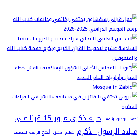
إحياء ذكرى مرور 15 قرنا على
فيق
إثيوبيا
 الرسول الأكرم
الحج
الرابطة المحمدية
التعليم العتيق