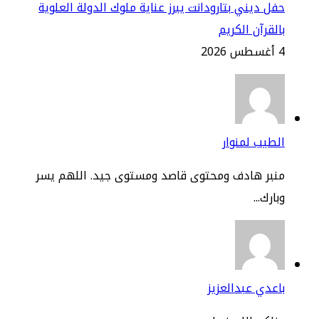
ل ديني بتارودانت يبرز عناية ملوك الدولة العلوية
لقرآن الكريم
2
طيب لمنوار
نبر هادف ومحتوى قاصد ومستوى جيد. اللهم يسر
ارك...
عدي عبدالعزيز