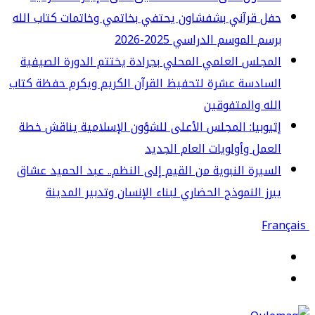
ل قرآني بشفشاون يحتفي بخاتمي وخاتمات كتاب الله
سم الموسم الدراسي 2025-2026
مجلس العلمي المحلي بجرادة يختتم الدورة الصيفية
سادسة عشرة لتحفيظ القرآن الكريم ويكرم حفظة كتاب
له والمتفوقين
يوبيا: المجلس الأعلى للشؤون الإسلامية يناقش خطة
عمل وأولويات العام الجديد
سيرة النبوية من القيم إلى النظم.. عبد الحميد عشاق
رز النموذج الحضاري لبناء الإنسان وتدبير المدينة
قائمة
حث
ن