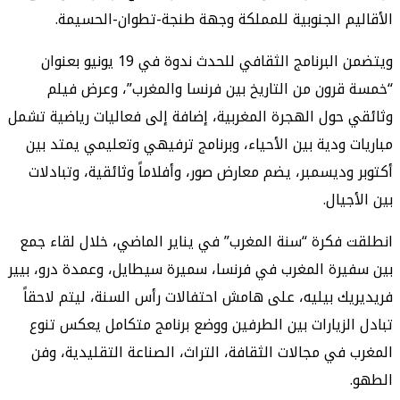
م الجنوبية للمملكة وجهة طنجة-تطوان-الحسيمة.
ويتضمن البرنامج الثقافي للحدث ندوة في 19 يونيو بعنوان
رون من التاريخ بين فرنسا والمغرب”، وعرض فيلم
حول الهجرة المغربية، إضافة إلى فعاليات رياضية تشمل
 ودية بين الأحياء، وبرنامج ترفيهي وتعليمي يمتد بين
وديسمبر، يضم معارض صور، وأفلاماً وثائقية، وتبادلات
يال.
فكرة “سنة المغرب” في يناير الماضي، خلال لقاء جمع
رة المغرب في فرنسا، سميرة سيطايل، وعمدة درو، بيير
ك بيليه، على هامش احتفالات رأس السنة، ليتم لاحقاً
لزيارات بين الطرفين ووضع برنامج متكامل يعكس تنوع
في مجالات الثقافة، التراث، الصناعة التقليدية، وفن