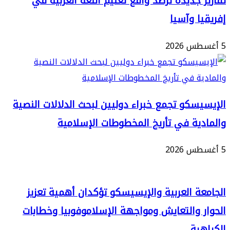
 جديدة ترصد واقع تعليم اللغة العربية في
ا وآسيا
سكو تجمع خبراء دوليين لبحث الدلالات النصية
ية في تأريخ المخطوطات الإسلامية
ة العربية والإيسيسكو تؤكدان أهمية تعزيز
 والتعايش ومواجهة الإسلاموفوبيا وخطابات
ية