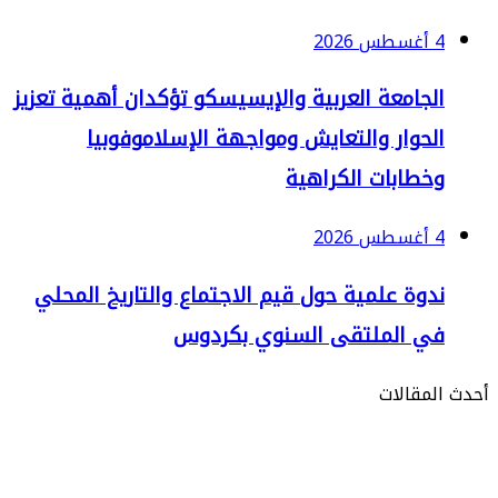
2
لجامعة العربية والإيسيسكو تؤكدان أهمية تعزيز
لحوار والتعايش ومواجهة الإسلاموفوبيا
خطابات الكراهية
2
دوة علمية حول قيم الاجتماع والتاريخ المحلي
ي الملتقى السنوي بكردوس
مقالات