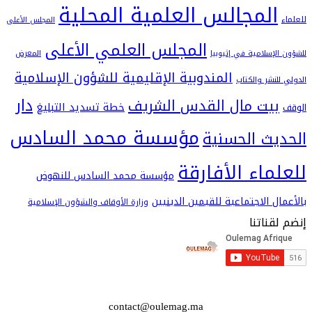
لمجالس العلمية المحلية
المجلس الأعلى
المجلس العلمي الأعلى
سلامية في إثيوبيا
المعرض
المندوبية الإقليمية للشؤون الإسلامية
شر والكتاب
دار
يت مال القدس الشريف
خطة تسديد التبليغ
مؤسسة محمد السادس
ث الحسنية
اء الأفارقة
مؤسسة محمد السادس للنهوض
 الاجتماعية للقيمين الدينيين
وزارة الأوقاف والشؤون الإسلامية
اتنا
contact@oulemag.ma