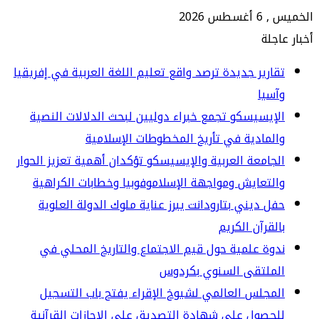
س 2026
جلة
ارير جديدة ترصد واقع تعليم اللغة العربية في إفريقيا
سيا
إيسيسكو تجمع خبراء دوليين لبحث الدلالات النصية
لمادية في تأريخ المخطوطات الإسلامية
جامعة العربية والإيسيسكو تؤكدان أهمية تعزيز الحوار
لتعايش ومواجهة الإسلاموفوبيا وخطابات الكراهية
ل ديني بتارودانت يبرز عناية ملوك الدولة العلوية
لقرآن الكريم
وة علمية حول قيم الاجتماع والتاريخ المحلي في
لملتقى السنوي بكردوس
مجلس العالمي لشيوخ الإقراء يفتح باب التسجيل
حصول على شهادة التصديق على الإجازات القرآنية