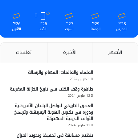
e
م
26
26
27
29
28
℃
℃
℃
℃
℃
الخميس
الجمعة
السبت
الأحد
الأثنين
الأشهر
الأخيرة
تعليقات
العلماء والعالمات: المهام والرسالة
1 مارس 2024
ظاهرة وقف الكتب فـي تاريخ الخزانة المغربية
12 مارس 2024
العـمق التاريخي لتواصل البلـدان الأفـريقـية
ودوره في تكـوين الهوية الإفريقية وترسيخ
الثوابت الـدينية المشتركة
12 مارس 2024
تنظيم مسابقة في تحفيظ وتجويد القرآن