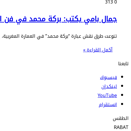
313
0
جمال بامي يكتب: بركة محمد في فن ال
تنوعت طرق نقش عبارة “بركة محمد” في العمارة المغربية
أكمل القراءة »
تابعنا
فيسبوك
لينكدإن
‫YouTube
انستقرام
الطقس
RABAT