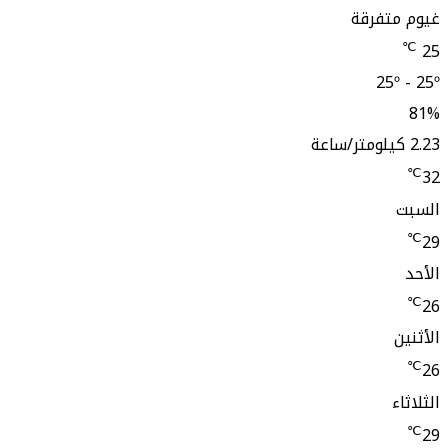
غيوم متفرقة
℃
25
25º - 25º
81%
2.23 كيلومتر/ساعة
℃
32
السبت
℃
29
الأحد
℃
26
الأثنين
℃
26
الثلاثاء
℃
29