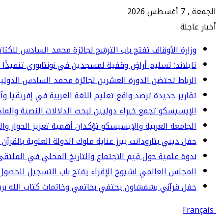
الجمعة , 7 أغسطس 2026
أخبار عاجلة
وزارة الأوقاف تفتح باب الترشح لجائزة محمد السادس للكتاتيب ا
تايلاند: تسليم أراضٍ وقفية لمسجدين في نونتابوري تنفيذًا 
الرباط تحتضن الدورة العشرين لجائزة محمد السادس الدولي
تقارير جديدة ترصد واقع تعليم اللغة العربية في إفريقيا وآ
الإيسيسكو تجمع خبراء دوليين لبحث الدلالات النصية والما
الجامعة العربية والإيسيسكو تؤكدان أهمية تعزيز الحوار وا
حفل ديني بتارودانت يبرز عناية ملوك الدولة العلوية بالقرآن 
ندوة علمية حول قيم الاجتماع والتاريخ المحلي في الملت
المجلس العالمي لشيوخ الإقراء يفتح باب التسجيل للحصول 
حفل قرآني بشفشاون يحتفي بخاتمي وخاتمات كتاب الله برسم المو
Français