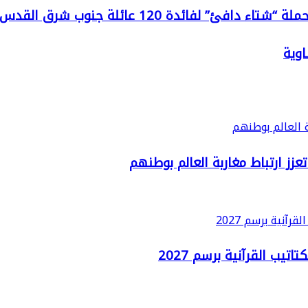
 لفائدة 120 عائلة جنوب شرق القدس
زز ارتباط مغاربة العالم بوطنهم
يب القرآنية برسم 2027