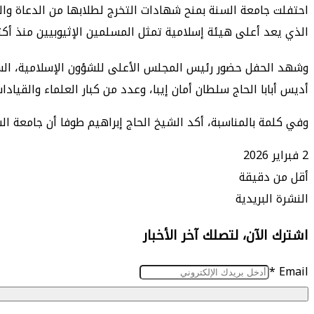
احتفلت جامعة السنة بمنح شهادات التخرج لطلابها من الدعاة وا
الذي يعد أعلى هيئة إسلامية تمثل المسلمين الإثيوبيين منذ أك
وشهد الحفل حضور رئيس المجلس الأعلى للشؤون الإسلامية، الشيخ 
أديس أبابا الحاج سلطان أمان إيبا، وعدد من كبار العلماء والقيادات
وفي كلمة بالمناسبة، أكد الشيخ الحاج إبراهيم طوفا أن جامعة الس
2 فبراير 2026
أقل من دقيقة
طباعة
ماسنجر
ماسنجر
تيلقرام
واتساب
مشاركة
فيسبوك
النشرة البريدية
عبر
اشترك الآن، لتصلك آخر الأخبار
البريد
*
Email