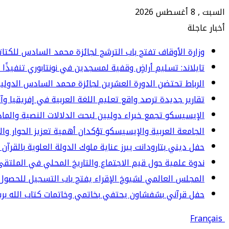
السبت , 8 أغسطس 2026
أخبار عاجلة
وزارة الأوقاف تفتح باب الترشح لجائزة محمد السادس للكتاتيب ا
تايلاند: تسليم أراضٍ وقفية لمسجدين في نونتابوري تنفيذًا 
الرباط تحتضن الدورة العشرين لجائزة محمد السادس الدولي
تقارير جديدة ترصد واقع تعليم اللغة العربية في إفريقيا وآ
الإيسيسكو تجمع خبراء دوليين لبحث الدلالات النصية والما
الجامعة العربية والإيسيسكو تؤكدان أهمية تعزيز الحوار وا
حفل ديني بتارودانت يبرز عناية ملوك الدولة العلوية بالقرآن 
ندوة علمية حول قيم الاجتماع والتاريخ المحلي في الملت
المجلس العالمي لشيوخ الإقراء يفتح باب التسجيل للحصول 
حفل قرآني بشفشاون يحتفي بخاتمي وخاتمات كتاب الله برسم المو
Français