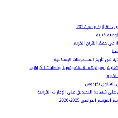
لقرآنية برسم 2027
لوصية خيرية
ة في حفظ القرآن الكريم
سيا
دية في تأريخ المخطوطات الإسلامية
لتعايش ومواجهة الإسلاموفوبيا وخطابات الكراهية
الكريم
قى السنوي بكردوس
على شهادة التصديق على الإجازات القرآنية
سم الدراسي 2025-2026