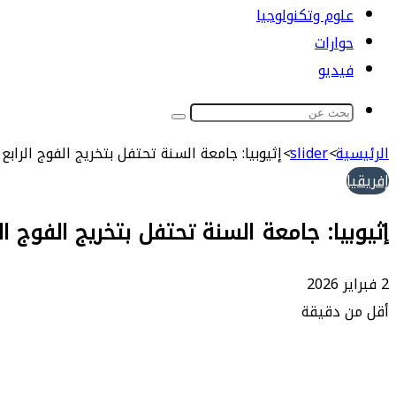
علوم وتكنولوجيا
حوارات
فيديو
بحث
عن
الرئيسية
>
slider
>
إثيوبيا: جامعة السنة تحتفل بتخريج الفوج الرابع
إفريقيا
إثيوبيا: جامعة السنة تحتفل بتخريج الفوج ال
2 فبراير 2026
أقل من دقيقة
طباعة
ماسنجر
ماسنجر
تيلقرام
واتساب
مشاركة
فيسبوك
عبر
البريد