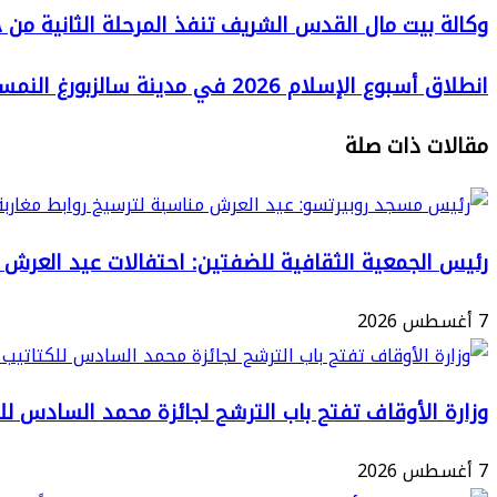
وكالة
وكالة بيت مال القدس الشريف تنفذ المرحلة الثانية من حملة “شتاء دافئ”
بيت
انطلاق
انطلاق أسبوع الإسلام 2026 في مدينة سالزبورغ النمساوية
مال
أسبوع
القدس
مقالات ذات صلة
الإسلام
الشريف
2026
تنفذ
في
المرحلة
مدينة
رئيس الجمعية الثقافية للضفتين: احتفالات عيد العرش تع
الثانية
سالزبورغ
من
7 أغسطس 2026
النمساوية
حملة
“شتاء
دافئ”
وزارة الأوقاف تفتح باب الترشح لجائزة محمد السادس للكتات
لفائدة
120
7 أغسطس 2026