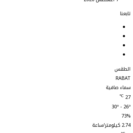
تابعنا
فيسبوك
لينكدإن
‫YouTube
انستقرام
الطقس
RABAT
سماء صافية
℃
27
30º - 26º
73%
2.74 كيلومتر/ساعة