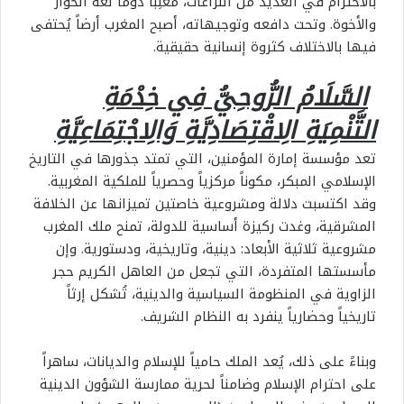
بالاحترام في العديد من النزاعات، مُغَلِّباً دوماً لغة الحوار
والأخوة. وتحت دافعه وتوجيهاته، أصبح المغرب أرضاً يُحتفى
فيها بالاختلاف كثروة إنسانية حقيقية.
السَّلَامُ الرُّوحِيُّ فِي خِدْمَةِ
التَّنْمِيَةِ الِاقْتِصَادِيَّةِ وَالِاجْتِمَاعِيَّةِ
تعد مؤسسة إمارة المؤمنين، التي تمتد جذورها في التاريخ
الإسلامي المبكر، مكوناً مركزياً وحصرياً للملكية المغربية.
وقد اكتسبت دلالة ومشروعية خاصتين تميزانها عن الخلافة
المشرقية، وغدت ركيزة أساسية للدولة، تمنح ملك المغرب
مشروعية ثلاثية الأبعاد: دينية، وتاريخية، ودستورية. وإن
مأسستها المتفردة، التي تجعل من العاهل الكريم حجر
الزاوية في المنظومة السياسية والدينية، تُشكل إرثاً
تاريخياً وحضارياً ينفرد به النظام الشريف.
وبناءً على ذلك، يُعد الملك حامياً للإسلام والديانات، ساهراً
على احترام الإسلام وضامناً لحرية ممارسة الشؤون الدينية