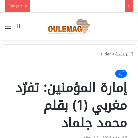
Français
بحث عن
الق
الرئيسية
>
slider
آراء
إمارة المؤمنين: تفرّد
مغربي (1) بقلم
محمد جلماد