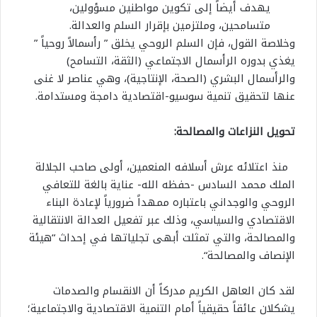
يهدف أيضاً إلى تكوين مواطنين مسؤولين،
متسامحين، وملتزمين بإقرار السلم والعدالة.
وخلاصة القول، فإن السلم الروحي يخلق ” رأسمالاً روحياً ”
يغذي بدوره الرأسمال الاجتماعي (الثقة، التسامح)
والرأسمال البشري (الصحة، الإنتاجية)، وهي عناصر لا غنى
عنها لتحقيق تنمية سوسيو-اقتصادية دامجة ومستدامة.
تحويل النزاعات والمصالحة:
منذ اعتلائه عرش أسلافه المنعمين، أولى صاحب الجلالة
الملك محمد السادس -حفظه الله- عناية بالغة للتعافي
الروحي والوجداني باعتباره ممهداً ضرورياً لإعادة البناء
الاقتصادي والسياسي، وذلك عبر تفعيل العدالة الانتقالية
والمصالحة، والتي تمثلت أبهى تجلياتها في إحداث “هيئة
الإنصاف والمصالحة“.
لقد كان العاهل الكريم مدركاً أن الانقسام والصدمات
يشكلان عائقاً حقيقياً أمام التنمية الاقتصادية والاجتماعية؛