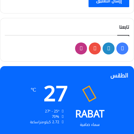
تابعنا
فيسبوك
لينكدإن
‫YouTube
انستقرام
الطقس
27
℃
RABAT
27º - 25º
70%
2.72 كيلومتر/ساعة
سماء صافية