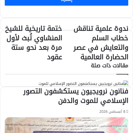
ندوة علمية تناقش
ختمة تاريخية للشيخ
ندوة
ختمة
علمية
تاريخية
خطاب السلم
المنشاوي تُبث لأول
تناقش
للشيخ
والتعايش في عصر
مرة بعد نحو ستة
خطاب
المنشاوي
السلم
تُبث
الحضارة العالمية
عقود
والتعايش
لأول
في
مقالات ذات صلة
مرة
عصر
بعد
الحضارة
نحو
العالمية
ستة
فنانون نرويجيون يستكشفون التصور
عقود
الإسلامي للموت والدفن
8 أغسطس 2026