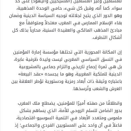
للمسلمين وغير المسلمين (المسيحيين واليهود) على حد
سواء. كما أنه، وقبل كل شيء، حامي الوحدة المذهبية،
وهو الدور الذي يتيح لجلالته توجيه السياسة الدينية وضمان
بقاء الإسلام الممارس في المغرب معتدلاً ومتوافقاً مع
مبادئ المذهب المالكي والعقيدة السنية، محارباً بذلك كل
أشكال التطرف.
إن المكانة المحورية التي تحتلها مؤسسة إمارة المؤمنين
في النسق السياسي المغربي ليست وليدة ظرفية عابرة،
بل هي ثمرة إجماع تاريخي والتزام جماعي بالمشروعية
الدينية للملكية المغربية، وهو ما يجسده «عقد البيعة»
باعتباره وثيقة ذات أبعاد رمزية ودستورية تؤطر العلاقة بين
العرش والشعب وتُرسخها.
وانطلاقًا من صفته أميرًا للمؤمنين، يضطلع ملك المغرب
بدور الضامن للسلم الروحي للأمة، الذي يساهم بشكل
ملموس ومتعدد الأبعاد في التنمية السوسيو-اقتصادية،
فاعلاً في آن واحد على المستويين الفردي والجماعي؛ إذ