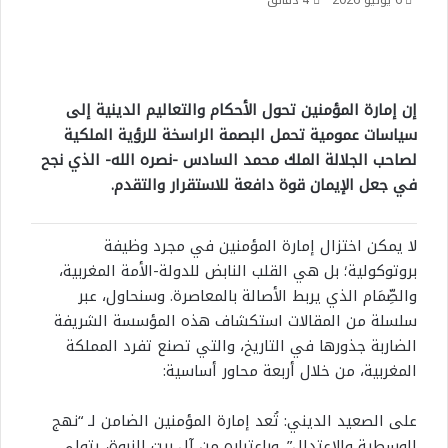
6 يونيو 2026
4 دقائق
إن إمارة المؤمنين تحول الأحكام والتعاليم الدينية إلى
سياسات عمومية تحمل البصمة الراسخة للرؤية الملكية
لصاحب الجلالة الملك محمد السادس -نصره الله- الذي نجح
في جعل الإيمان قوة دافعة للاستقرار والتقدم.
لا يمكن اختزال إمارة المؤمنين في مجرد وظيفة
بروتوكولية؛ بل هي القلب النابض للدولة-الأمة المغربية،
والصِّمَام الذي يربط الأصالة بالمعاصرة. وسنحاول، عبر
سلسلة من المقالات استكشاف هذه المؤسسة الشريفة
الضاربة جذورها في التاريخ، والتي تصنع تفرد المملكة
المغربية، من خلال أربعة محاور أساسية:
على الصعيد الديني: تُعد إمارة المؤمنين الضامن لـ “نهج
الوسطية والاعتدال”. وباعتباره من آل بيت النبوة، يتولى