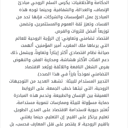
الحكامة والأخلاقيات: يكرس السلم الروحي مبادئ
الإنصاف، والعدالة، والشفافية. وحينما توجه هذه
المبادئ عمل المؤسسات والشركات، فإنها تحد من
الفساد، وتعزز ثقة العموم والمستثمرين، وتضمن
توزيعاً أفضل للثروات والفرص.
اقتصاد تضامني وتعاوني: إن الرؤية الروحية للعالم
التي يرعاها ملك المغرب، أمير المؤمنين، ألهمت
صياغة نظام اقتصادي أكثر إيثاراً وتعاوناً، ويشمل ذلك
دعم الفئات الأكثر هشاشة، ومحاربة الفقر، والنهوض
بفرص الشغل النافعة واللائقة (ويُعد الاقتصاد
التضامني نموذجاً بارزاً في هذا الصدد).
التدبير المستدام للبيئة: تشهد العديد من التوجيهات
الروحية، التي تبثها خطب الجمعة، على الروابط
العميقة بين الإنسان والطبيعة. وتدعم هذه المبادرة
حماية مسؤولة للبيئة وممارسات تنموية مستدامة،
تُعتبر حيوية لاستدامة الاقتصاد على المدى الطويل.
تعليم يرتكز على القيم: إن التعليم، حينما يغتني
بالقيم الروحية، لا يقتصر على نقل المعارف فحسب، بل