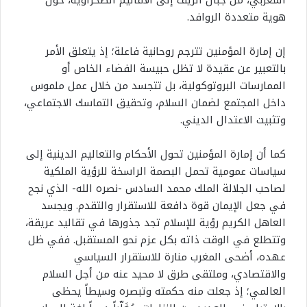
المغربي، من جبال الريف إلى الأقاليم الصحراوية، حول
هوية متعددة الروافد.
إن إمارة المؤمنين تترجم روحانية فاعلة؛ إذ يتعلق الأمر
بالتعبير عن عقيدة لا تظل حبيسة الفضاء الخاص أو
الممارسات البروتوكولية، بل تتجسد من خلال عمل ملموس
داخل المجتمع لضمان السلام، وتحقيق التماسك الاجتماعي،
وتثبيت الاعتدال الديني.
كما أن إمارة المؤمنين تحول الأحكام والتعاليم الدينية إلى
سياسات عمومية تحمل البصمة الراسخة للرؤية الملكية
لصاحب الجلالة الملك محمد السادس -نصره الله- الذي نجح
في جعل الإيمان قوة دافعة للاستقرار والتقدم. ويجسد
العاهل الكريم رؤية للإسلام تجد جذورها في تقاليد عريقة،
وتتطلع في الوقت ذاته بكل عزم نحو المستقبل. ففي ظل
عهده، أضحى المغرب منارة للاستقرار السياسي
والاقتصادي، وملتقى طرق لا محيد عنه من أجل السلام
العالمي؛ إذ جعلت منه حكمته وتبصره وسيطاً يحظى