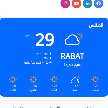
فيسبوك
لينكدإن
‫YouTube
انستقرام
الطقس
29
℃
RABAT
29º - 26º
70%
4.12 كيلومتر/ساعة
غيوم متفرقة
26
26
26
32
28
℃
℃
℃
℃
℃
الجمعة
السبت
الأحد
الأثنين
الثلاثاء