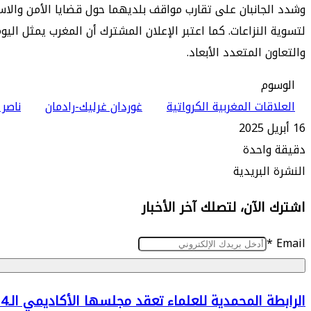
وشدد الجانبان على تقارب مواقف بلديهما حول قضايا الأمن والاست
لتسوية النزاعات. كما اعتبر الإعلان المشترك أن المغرب يمثل اليو
والتعاون المتعدد الأبعاد.
الوسوم
العلاقات المغربية الكرواتية
غوردان غرليك-رادمان
ناصر 
16 أبريل 2025
دقيقة واحدة
طباعة
ماسنجر
ماسنجر
تيلقرام
واتساب
مشاركة
فيسبوك
النشرة البريدية
عبر
اشترك الآن، لتصلك آخر الأخبار
البريد
*
Email
الرابطة
الرابطة المحمدية للعلماء تعقد مجلسها الأكاديمي الـ34