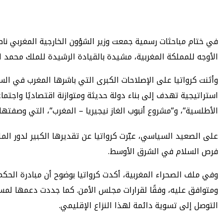
طباعة
ماسنجر
ماسنجر
تيلقرام
واتساب
مشاركة
فيسبوك
عبر
البريد
في ختام مباحثات رسمية جمعت وزير الشؤون الخارجية المغربي ناصر 
الأوجه للمملكة المغربية، مشيدة بالقيادة الرشيدة للملك محمد ال
وأثنت كرواتيا على الإصلاحات الكبرى التي باشرها المغرب في الس
استراتيجية تهدف إلى بناء دولة حديثة ومتوازنة اقتصاديًا واجتماع
الأطلسية”، و”مشروع أنبوب الغاز نيجيريا – المغرب”، التي وصفتها
على الصعيد السياسي، عبّرت كرواتيا عن تقديرها الكبير لدور ا
فرص السلام في الشرق الأوسط.
التوصل إلى تسوية دائمة لهذا النزاع الإقليمي.