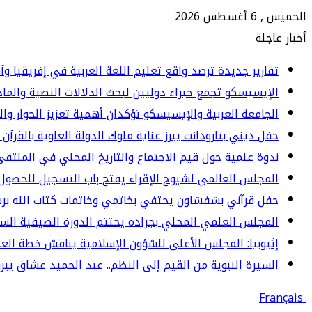
الخميس , 6 أغسطس 2026
أخبار عاجلة
تقارير جديدة ترصد واقع تعليم اللغة العربية في إفريقيا وآ
الإيسيسكو تجمع خبراء دوليين لبحث الدلالات النصية والما
الجامعة العربية والإيسيسكو تؤكدان أهمية تعزيز الحوار وا
حفل ديني بتارودانت يبرز عناية ملوك الدولة العلوية بالقرآن 
ندوة علمية حول قيم الاجتماع والتاريخ المحلي في الملت
المجلس العالمي لشيوخ الإقراء يفتح باب التسجيل للحصول 
حفل قرآني بشفشاون يحتفي بخاتمي وخاتمات كتاب الله برسم المو
المجلس العلمي المحلي بجرادة يختتم الدورة الصيفية الس
إثيوبيا: المجلس الأعلى للشؤون الإسلامية يناقش خطة العم
السيرة النبوية من القيم إلى النظم.. عبد الحميد عشاق يبرز 
Français