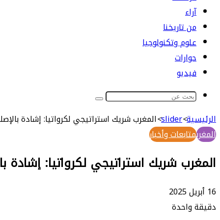
آراء
من تاريخنا
علوم وتكنولوجيا
حوارات
فيديو
بحث
عن
الرئيسية
>
slider
>
المغرب شريك استراتيجي لكرواتيا: إشادة بالإصل
المغرب
متابعات وأخبار
المغرب شريك استراتيجي لكرواتيا: إشادة با
16 أبريل 2025
دقيقة واحدة