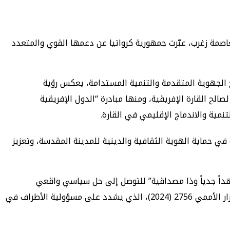
لعاصمة زغرب، عبّرت جمهورية كرواتيا عن دعمها القوي والمتعدد
يخ الجهوية المتقدمة والتنمية المستدامة، يعكس رؤية
صالح القارة الإفريقية، ومنها مبادرة “الدول الإفريقية
نمية والاندماج الإقليمي في القارة.
 حماية الهوية الثقافية والدينية للمدينة المقدسة، وتعزيز
 الحكم الذاتي التي قدمها المغرب سنة 2007 تشكل “أساساً متيناً” و”جهداً جدياً وذا مصداقية” للتوصل إلى حل سياسي واقعي
ومتوافق عليه، وفقًا لقرارات مجلس الأمن. كما جددت دعمها لمسار الحل السلمي تحت إشراف الأمم المتحدة، مع تأكيدها على القرار الأممي 2756 (2024)، الذي يشدد على مسؤولية الأطراف في