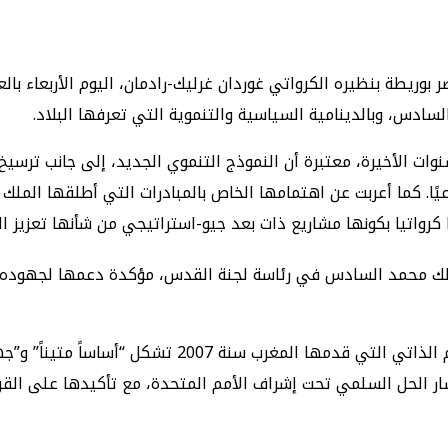
بوريطة بنظيره الكرواتي غوردان غرليك-رادمان، اليوم الأربعاء با
سادس، وبالدينامية السياسية والتنموية التي تعرفها البلاد.
نوات الأخيرة، معتبرة أن النموذج التنموي الجديد، إلى جانب ترس
يًا. كما أعربت عن اهتمامها الخاص بالمبادرات التي أطلقها الملك ل
 كرواتيا بكونها مشاريع ذات بعد جيو-استراتيجي من شأنها تعزيز الت
لملك محمد السادس في رئاسة لجنة القدس، مؤكدة دعمها لجهوده في
وفي ملف الصحراء المغربية، أكدت كرواتيا بوضوح أن مبادرة