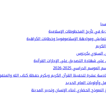
سيا
دية في تأريخ المخطوطات الإسلامية
لتعايش ومواجهة الإسلاموفوبيا وخطابات الكراهية
الكريم
قى السنوي بكردوس
على شهادة التصديق على الإجازات القرآنية
سم الدراسي 2025-2026
ادسة عشرة لتحفيظ القرآن الكريم ويكرم حفظة كتاب الله والمتفو
ل وأولويات العام الجديد
النموذج الحضاري لبناء الإنسان وتدبير المدينة