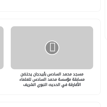
مسجد
دار
محمد
الح
السادس
الح
بأبيدجان
بالر
يحتضن
تنظ
مسابقة
احتف
مؤسسة
علمي
محمد
بذك
السادس
الم
مسجد محمد السادس بأبيدجان يحتضن
للعلماء
الن
الأفارقة
مسابقة مؤسسة محمد السادس للعلماء
الش
في
الأفارقة في الحديث النبوي الشريف
الحديث
النبوي
الشريف