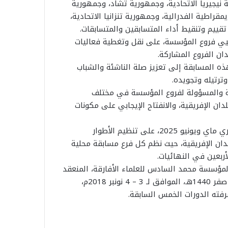
ة نيجيريا الاتحادية، وجمهورية تشاد، وجمهورية
راطية الفدرالية، وجمهورية تنزانيا الاتحادية،
قييم وتنقيط أداء المتسابقين والمتسابقات.
ي فروع المؤسسة، على نقل وتغطية فعاليات
دان الفروع المشاركة.
 المسابقة إلى تعزيز صلة الناشئة والشباب
ترتيله وتجويده.
لة والمسؤولة لفروع المؤسسة في مختلف
ن الإفريقية، والانفتاح الإيجابي على مكونات
وفي إطار الإعداد لهذه الدورة، أشرفت المؤسسة خلال شهري ماي ويونيو 2025، على تنظيم الأطوار
ان الإفريقية، حيث نظم كل فرع مسابقة محلية
أربعين في النهائيات.
لمؤسسة محمد السادس للعلماء الأفارقة، المنعقد
بمدينة فاس في دورته الثانية يومي السبت والأحد 24 – 25 صفر 1440هـ، الموافق لـ 3 – 4 نونبر 2018م،
رفته الدورات الخمس السابقة.