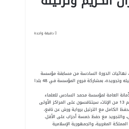
ن الكريم وترتيله
دقيقة واحدة
 انطلاقا من مدينة فاس، نهائيات الدورة السادسة من مسابقة مؤسسة
محمد السادس للعلماء الأفارقة في حفظ القرآن الكريم وترتيله وتجويده، بمشاركة فروع المؤسسة في 48 بلدا
لأمانة العامة لمؤسسة محمد السادس للعلماء
الأفارقة، عن بعد، بمشاركة 117 متسابقا ومتسابقة، من بينهم 13 من الإناث، سيتنافسون على المراكز الأولى
فظ الكامل مع الترتيل برواية ورش عن نافع،
رى، والتجويد مع حفظ خمسة أحزاب على الأقل.
ملكة المغربية، والجمهورية الإسلامية