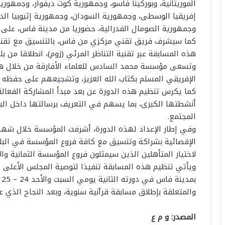
الموريتانية، وبوركينا فاسو، وجمهورية كوت ديفوار، وجمهوري
إفريقيا الوسطى، وجمهورية السودان، وجمهورية إثيوبيا الديمق
وجمهورية الصومال الفدرالية، حضوريا من مدينة فاس، على ت
كما سيشرف فريق تقني مركزي من فاس، بالتنسيق مع تقني
هذه المسابقة عبر تقنية التناظر المرئي (زوم)، انطلاقا من بل
وتسعى مؤسسة محمد السادس للعلماء الأفارقة من خلال هذه
الإفريقي المسلم بكتاب الله العزيز، وتشجيعهم على حفظه و
كما يكرس تنظيم هذه الدورة عن بعد مبدأ المشاركة الفعا
أنشطتها الكبرى، بما يسهم في التعريف برسالتها داخل البلدا
المجتمع.
الإقصائية بشراكة وتنسيق مع كافة فروع المؤسسة في البلد
لاختيار المتأهلين الذين سيمثلون فروع المؤسسة الثمانية وال
ويأتي تنظيم هذه المسابقة تنفيذا لتوصية المجلس الأعلى 
والمتعلقة بإطلاق مسابقة قرآنية سنوية، وبعد النجاح الذي ع
المصدر: و م ع