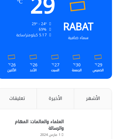
29
℃
RABAT
29º - 24º
69%
5.17 كيلومتر/ساعة
سماء صافية
26
26
27
30
29
℃
℃
℃
℃
℃
الخميس
الجمعة
السبت
الأحد
الأثنين
الأشهر
الأخيرة
تعليقات
العلماء والعالمات: المهام
والرسالة
1 مارس 2024