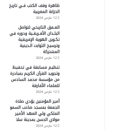
ظاهرة وقف الكتب فـي تاريخ
الخزانة المغربية
12 مارس 2024
العـمق التاريخي لتواصل
البلـدان الأفـريقـية ودوره في
تكـوين الهوية الإفريقية
وترسيخ الثوابت الـدينية
المشتركة
12 مارس 2024
تنظيم مسابقة في تحفيظ
وتجويد القرآن الكريم بمبادرة
من مؤسسة محمد السادس
للعلماء الأفارقة
12 مارس 2024
أمير المؤمنين يؤدي صلاة
الجمعة بمسجد صاحب السمو
الملكي ولي العهد الأمير
مولاي الحسن بمدينة سلا
12 مارس 2024