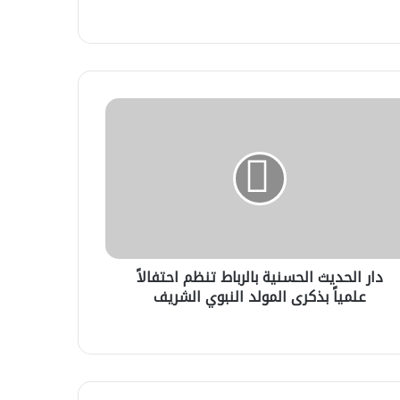
ديث
سنية
باط
م
الاً
اً
رى
ولد
دار الحديث الحسنية بالرباط تنظم احتفالاً
بوي
ريف
علمياً بذكرى المولد النبوي الشريف