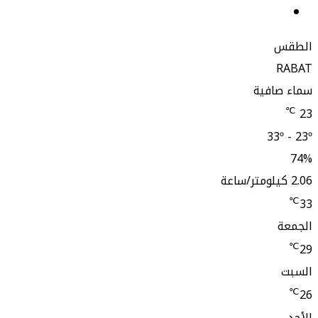
ستقرام
افية
33