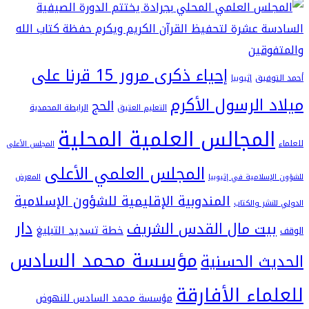
إحياء ذكرى مرور 15 قرنا على
فيق
إثيوبيا
 الرسول الأكرم
الحج
التعليم العتيق
الرابطة المحمدية
لمجالس العلمية المحلية
المجلس الأعلى
المجلس العلمي الأعلى
سلامية في إثيوبيا
المعرض
المندوبية الإقليمية للشؤون الإسلامية
شر والكتاب
دار
يت مال القدس الشريف
خطة تسديد التبليغ
مؤسسة محمد السادس
ث الحسنية
اء الأفارقة
مؤسسة محمد السادس للنهوض