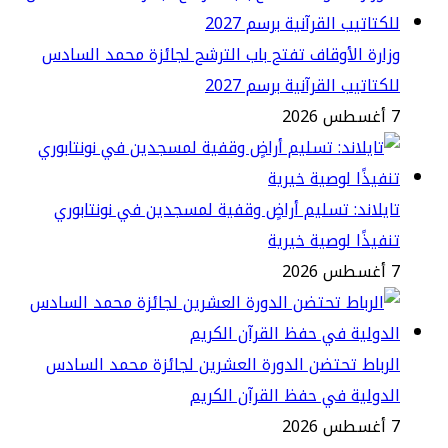
ارة الأوقاف تفتح باب الترشح لجائزة محمد السادس
كتاتيب القرآنية برسم 2027
2
يلاند: تسليم أراضٍ وقفية لمسجدين في نونتابوري
فيذًا لوصية خيرية
2
رباط تحتضن الدورة العشرين لجائزة محمد السادس
دولية في حفظ القرآن الكريم
2