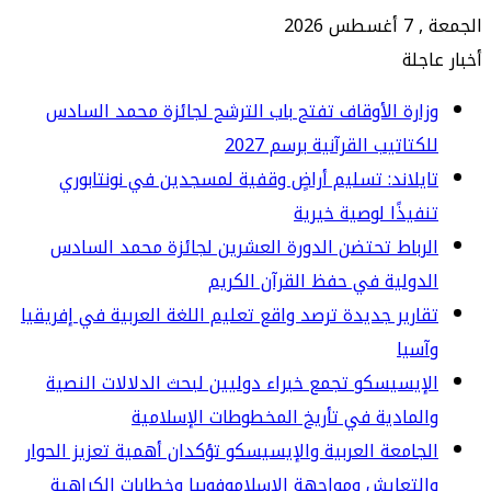
 2026
جلة
ارة الأوقاف تفتح باب الترشح لجائزة محمد السادس
كتاتيب القرآنية برسم 2027
يلاند: تسليم أراضٍ وقفية لمسجدين في نونتابوري
فيذًا لوصية خيرية
رباط تحتضن الدورة العشرين لجائزة محمد السادس
دولية في حفظ القرآن الكريم
ارير جديدة ترصد واقع تعليم اللغة العربية في إفريقيا
سيا
إيسيسكو تجمع خبراء دوليين لبحث الدلالات النصية
لمادية في تأريخ المخطوطات الإسلامية
جامعة العربية والإيسيسكو تؤكدان أهمية تعزيز الحوار
لتعايش ومواجهة الإسلاموفوبيا وخطابات الكراهية