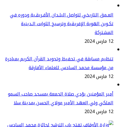
عـمق التاريخي لتواصل البلـدان الأفـريقـية ودوره في
ـوين الهوية الإفريقية وترسيخ الثوابت الـدينية
لمشتركة
س 2024
ظيم مسابقة في تحفيظ وتجويد القرآن الكريم بمبادرة
ن مؤسسة محمد السادس للعلماء الأفارقة
س 2024
ير المؤمنين يؤدي صلاة الجمعة بمسجد صاحب السمو
ملكي ولي العهد الأمير مولاي الحسن بمدينة سلا
س 2024