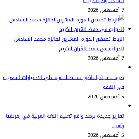
فيذًا لوصية خيرية
2
رباط تحتضن الدورة العشرين لجائزة محمد السادس
دولية في حفظ القرآن الكريم
2
وة علمية بالناظور تسلط الضوء على الاختيارات المغربية
ي الفقه
2
ارير جديدة ترصد واقع تعليم اللغة العربية في إفريقيا
سيا
2