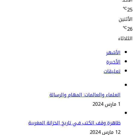
لأشهر
أخيرة
عليقات
علماء والعالمات: المهام والرسالة
2
هرة وقف الكتب فـي تاريخ الخزانة المغربية
س 2024