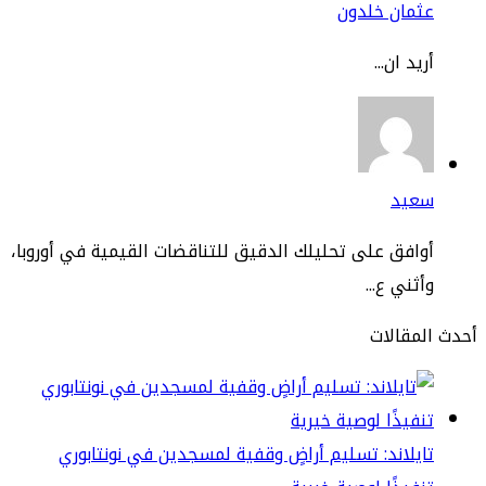
ثمان خلدون
يد ان...
عيد
افق على تحليلك الدقيق للتناقضات القيمية في أوروبا،
ثني ع...
مقالات
يلاند: تسليم أراضٍ وقفية لمسجدين في نونتابوري