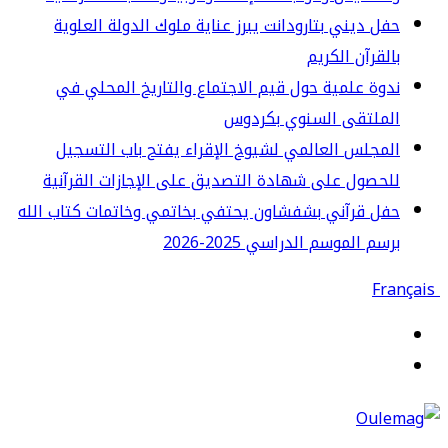
ل ديني بتارودانت يبرز عناية ملوك الدولة العلوية
لقرآن الكريم
وة علمية حول قيم الاجتماع والتاريخ المحلي في
لملتقى السنوي بكردوس
مجلس العالمي لشيوخ الإقراء يفتح باب التسجيل
حصول على شهادة التصديق على الإجازات القرآنية
ل قرآني بشفشاون يحتفي بخاتمي وخاتمات كتاب الله
سم الموسم الدراسي 2025-2026
قائمة
حث
ن