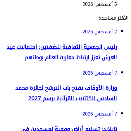
2
مشاهدة
2
ئيس الجمعية الثقافية للضفتين: احتفالات عيد
لعرش تعزز ارتباط مغاربة العالم بوطنهم
2
زارة الأوقاف تفتح باب الترشح لجائزة محمد
سادس للكتاتيب القرآنية برسم 2027
2
ايلاند: تسليم أراضٍ وقفية لمسجدين في