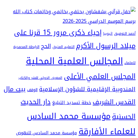
إحياء ذكرى مرور 15 قرنا على
فيق
إثيوبيا
 الرسول الأكرم
الحج
التعليم العتيق
الرابطة المحمدية
لمجالس العلمية المحلية
س العلمي الأعلى
المعرض الدولي للنشر والكتاب
بيت مال
بية الإقليمية للشؤون الإسلامية
الوقف
دار الحديث
 الشريف
خطة تسديد التبليغ
مؤسسة محمد السادس
ية
اء الأفارقة
مؤسسة محمد السادس للنهوض