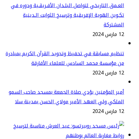
عـمق التاريخي لتواصل البلـدان الأفـريقـية ودوره في
ـوين الهوية الإفريقية وترسيخ الثوابت الـدينية
لمشتركة
س 2024
ظيم مسابقة في تحفيظ وتجويد القرآن الكريم بمبادرة
ن مؤسسة محمد السادس للعلماء الأفارقة
س 2024
ير المؤمنين يؤدي صلاة الجمعة بمسجد صاحب السمو
ملكي ولي العهد الأمير مولاي الحسن بمدينة سلا
س 2024