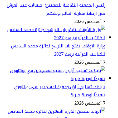
يس الجمعية الثقافية للضفتين: احتفالات عيد العرش
زز ارتباط مغاربة العالم بوطنهم
2
ارة الأوقاف تفتح باب الترشح لجائزة محمد السادس
كتاتيب القرآنية برسم 2027
2
يلاند: تسليم أراضٍ وقفية لمسجدين في نونتابوري
فيذًا لوصية خيرية
2