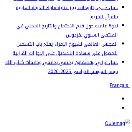
ل ديني بتارودانت يبرز عناية ملوك الدولة العلوية
لقرآن الكريم
وة علمية حول قيم الاجتماع والتاريخ المحلي في
لملتقى السنوي بكردوس
مجلس العالمي لشيوخ الإقراء يفتح باب التسجيل
حصول على شهادة التصديق على الإجازات القرآنية
ل قرآني بشفشاون يحتفي بخاتمي وخاتمات كتاب الله
سم الموسم الدراسي 2025-2026
قائمة
حث
ن