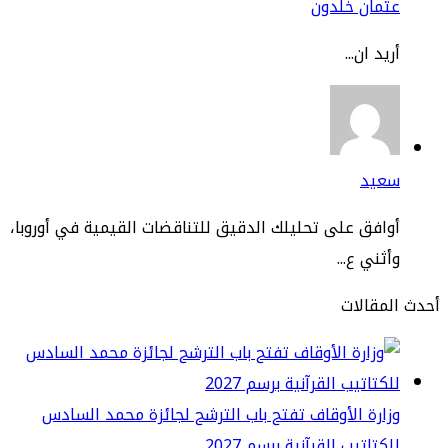
ثمان خلدون
يد ان...
عيد
افق على تحليلك الدقيق للتناقضات القيمية في أوروبا،
ثني ع...
مقالات
ارة الأوقاف تفتح باب الترشح لجائزة محمد السادس
كتاتيب القرآنية برسم 2027