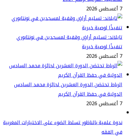
2
يلاند: تسليم أراضٍ وقفية لمسجدين في نونتابوري
فيذًا لوصية خيرية
2
رباط تحتضن الدورة العشرين لجائزة محمد السادس
دولية في حفظ القرآن الكريم
2
وة علمية بالناظور تسلط الضوء على الاختيارات المغربية
ي الفقه