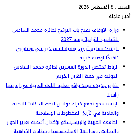
202
جلة
ارة الأوقاف تفتح باب الترشح لجائزة محمد السادس
كتاتيب القرآنية برسم 2027
يلاند: تسليم أراضٍ وقفية لمسجدين في نونتابوري
فيذًا لوصية خيرية
رباط تحتضن الدورة العشرين لجائزة محمد السادس
دولية في حفظ القرآن الكريم
ارير جديدة ترصد واقع تعليم اللغة العربية في إفريقيا
سيا
إيسيسكو تجمع خبراء دوليين لبحث الدلالات النصية
لمادية في تأريخ المخطوطات الإسلامية
جامعة العربية والإيسيسكو تؤكدان أهمية تعزيز الحوار
لتعايش ومواجهة الإسلاموفوبيا وخطابات الكراهية