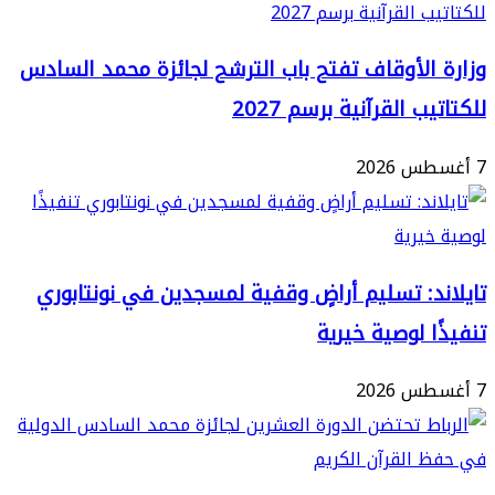
الأوقاف تفتح باب الترشح لجائزة محمد السادس
ب القرآنية برسم 2027
د: تسليم أراضٍ وقفية لمسجدين في نونتابوري
ا لوصية خيرية