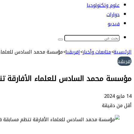
علوم وتكنولوجيا
حوارات
فيديو
بحث
عن
الرئيسية
>
متابعات وأخبار
>
إفريقيا
>
مؤسسة محمد السادس للعلماء ا
إفريقيا
مؤسسة محمد السادس للعلماء الأفارقة تن
14 مايو 2024
أقل من دقيقة
طباعة
ماسنجر
ماسنجر
تيلقرام
واتساب
مشاركة
فيسبوك
عبر
البريد