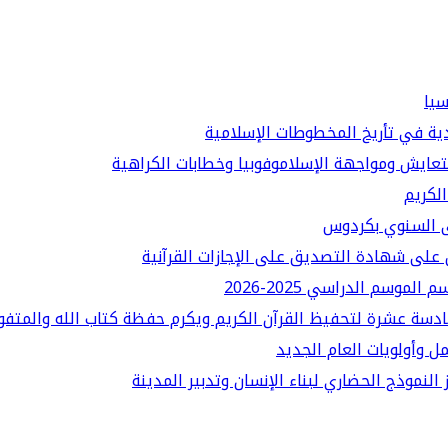
سيا
دية في تأريخ المخطوطات الإسلامية
لتعايش ومواجهة الإسلاموفوبيا وخطابات الكراهية
الكريم
قى السنوي بكردوس
على شهادة التصديق على الإجازات القرآنية
سم الدراسي 2025-2026
ادسة عشرة لتحفيظ القرآن الكريم ويكرم حفظة كتاب الله والمتفو
ل وأولويات العام الجديد
النموذج الحضاري لبناء الإنسان وتدبير المدينة