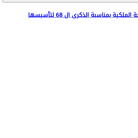
ة بمناسبة الذكرى ال 68 لتأسيسها