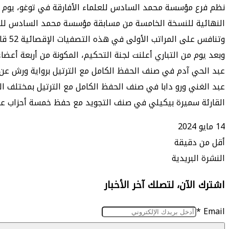
النهائية للنسخة الخامسة من مسابقة مؤسسة محمد السادس للعلما
وتنافس على المراتب الأولى في هذه التصفيات الإقصائية 52 قارئا وقارئة (31 من الذكور و21 من الإناث).
وبعد يوم من التباري أعلنت لجنة التحكيم، المكونة من أربعة أعضاء،
عبد الحي آدم في صنف الحفظ الكامل مع الترتيل برواية ورش عن 
عبد الغني ورو دابا في صنف الحفظ الكامل مع الترتيل بمختلف القر
القارئة سميرة بيكيلي في صنف التجويد مع حفظ خمسة أحزاب عل
14 مايو 2024
أقل من دقيقة
طباعة
ماسنجر
ماسنجر
تيلقرام
واتساب
مشاركة
فيسبوك
النشرة البريدية
عبر
اشترك الآن، لتصلك آخر الأخبار
البريد
*
Email