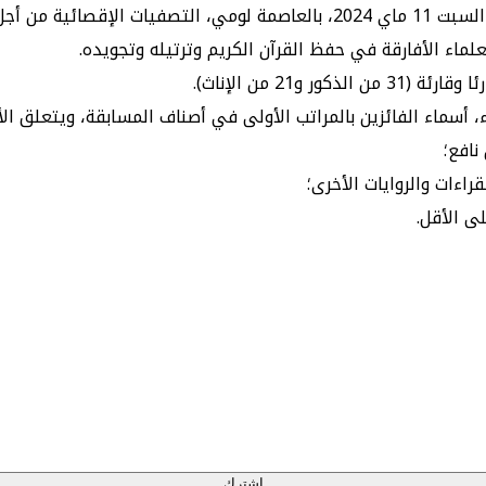
نظم فرع مؤسسة محمد السادس للعلماء الأفارقة في توغو، يوم السبت 11 ماي 2024،
ء الأفارقة في حفظ القرآن الكريم وترتيله وتجويده.
 أسماء الفائزين بالمراتب الأولى في أصناف المسابقة، ويتعلق الأمر
نافع؛
اءات والروايات الأخرى؛
ى الأقل.
إشترك