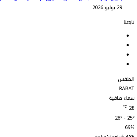
29 يوليو 2026
تابعنا
فيسبوك
لينكدإن
‫YouTube
انستقرام
الطقس
RABAT
سماء صافية
℃
28
28º - 25º
69%
4.85 كيلومتر/ساعة