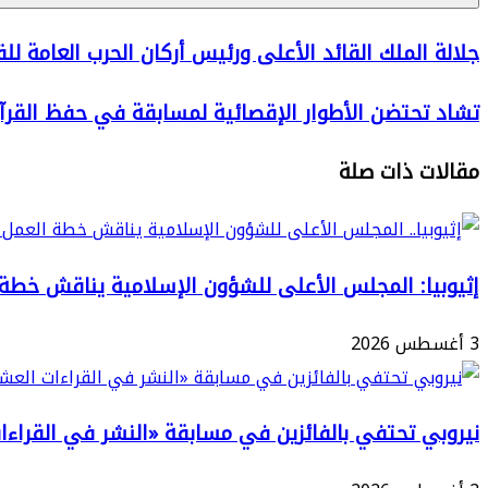
جلالة
جلالة الملك القائد الأعلى ورئيس أركان الحرب العامة للقوا
الملك
تشاد
تشاد تحتضن الأطوار الإقصائية لمسابقة في حفظ القرآن
القائد
تحتضن
الأعلى
مقالات ذات صلة
الأطوار
ورئيس
الإقصائية
أركان
لمسابقة
الحرب
في
إثيوبيا: المجلس الأعلى للشؤون الإسلامية يناقش خطة ا
العامة
حفظ
للقوات
3 أغسطس 2026
القرآن
المسلحة
الكريم
الملكية
يوجه
نيروبي تحتفي بالفائزين في مسابقة «النشر في القراءا
الأمر