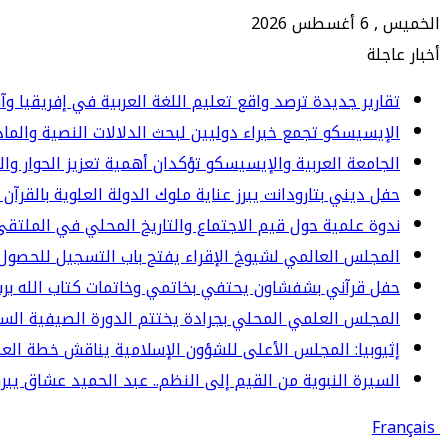
الخميس , 6 أغسطس 2026
أخبار عاجلة
تقارير جديدة ترصد واقع تعليم اللغة العربية في إفريقيا وآ
الإيسيسكو تجمع خبراء دوليين لبحث الدلالات النصية والما
الجامعة العربية والإيسيسكو تؤكدان أهمية تعزيز الحوار وا
حفل ديني بتارودانت يبرز عناية ملوك الدولة العلوية بالقرآن 
ندوة علمية حول قيم الاجتماع والتاريخ المحلي في الملت
المجلس العالمي لشيوخ الإقراء يفتح باب التسجيل للحصول 
حفل قرآني بشفشاون يحتفي بخاتمي وخاتمات كتاب الله برسم المو
المجلس العلمي المحلي بجرادة يختتم الدورة الصيفية الس
إثيوبيا: المجلس الأعلى للشؤون الإسلامية يناقش خطة العم
السيرة النبوية من القيم إلى النظم.. عبد الحميد عشاق يبرز 
Français