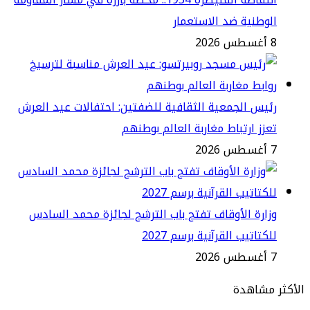
وطنية ضد الاستعمار
2
يس الجمعية الثقافية للضفتين: احتفالات عيد العرش
زز ارتباط مغاربة العالم بوطنهم
2
ارة الأوقاف تفتح باب الترشح لجائزة محمد السادس
كتاتيب القرآنية برسم 2027
2
مشاهدة