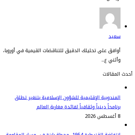
عيد
افق على تحليلك الدقيق للتناقضات القيمية في أوروبا،
ثني ع...
مقالات
مندوبية الإقليمية للشؤون الإسلامية بتنغير تطلق
نامجاً دينياً وثقافياً لفائدة مغاربة العالم
2
انتفاضة القنيطرة 1954.. محطة بارزة في مسار المقاومة