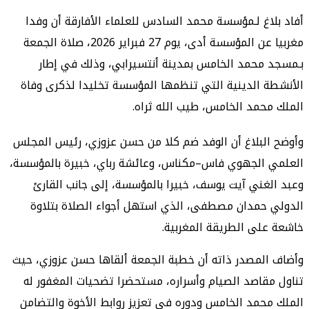
اغ لـمؤسسة محمد السادس للعلماء الأفارقة أن وفدا
مغربيا عن المؤسسة أدى، يوم 27 فبراير 2026، صلاة الجمعة
محمد الخامس بمدينة أنتسيرابي، وذلك في إطار
 الدينية التي تنظمها المؤسسة تخليدا لذكرى وفاة
حمد الخامس، طيب الله ثراه.
لبلاغ أن الوفد ضم كلا من حسن عزوزي، رئيس المجلس
 الجهوي فاس–مكناس، وعائشة رباي، خبيرة بالمؤسسة،
غني آيت يوسف، خبيرا بالمؤسسة، إلى جانب القارئ
حمدان مصطفى، الذي استهل أجواء الصلاة بتلاوة
لى الطريقة المغربية.
لمصدر ذاته أن خطبة الجمعة ألقاها حسن عزوزي، حيث
قاصد الصيام وأسراره، مستحضرا تضحيات المغفور له
حمد الخامس ودوره في تعزيز روابط الأخوة والتضامن