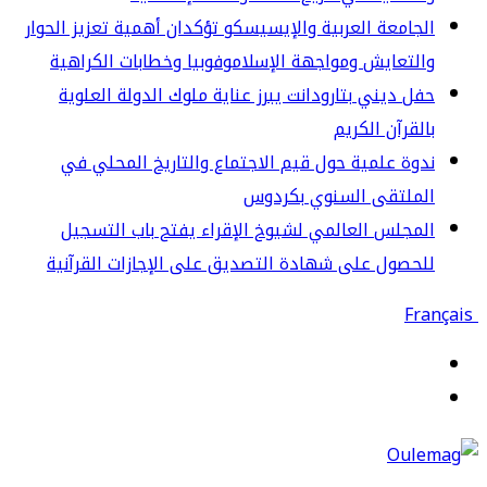
جامعة العربية والإيسيسكو تؤكدان أهمية تعزيز الحوار
لتعايش ومواجهة الإسلاموفوبيا وخطابات الكراهية
ل ديني بتارودانت يبرز عناية ملوك الدولة العلوية
لقرآن الكريم
وة علمية حول قيم الاجتماع والتاريخ المحلي في
لملتقى السنوي بكردوس
مجلس العالمي لشيوخ الإقراء يفتح باب التسجيل
حصول على شهادة التصديق على الإجازات القرآنية
قائمة
حث
ن