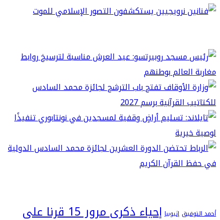
إحياء ذكرى مرور 15 قرنا على
فيق
إثيوبيا