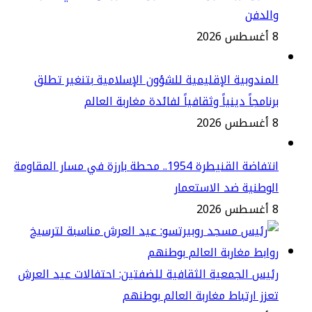
الدفن
2
مندوبية الإقليمية للشؤون الإسلامية بتنغير تطلق
نامجاً دينياً وثقافياً لفائدة مغاربة العالم
2
انتفاضة القنيطرة 1954.. محطة بارزة في مسار المقاومة
وطنية ضد الاستعمار
2
يس الجمعية الثقافية للضفتين: احتفالات عيد العرش
زز ارتباط مغاربة العالم بوطنهم