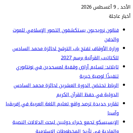
جلة
انون نرويجيون يستكشفون التصور الإسلامي للموت
الدفن
ارة الأوقاف تفتح باب الترشح لجائزة محمد السادس
كتاتيب القرآنية برسم 2027
يلاند: تسليم أراضٍ وقفية لمسجدين في نونتابوري
فيذًا لوصية خيرية
رباط تحتضن الدورة العشرين لجائزة محمد السادس
دولية في حفظ القرآن الكريم
ارير جديدة ترصد واقع تعليم اللغة العربية في إفريقيا
سيا
إيسيسكو تجمع خبراء دوليين لبحث الدلالات النصية
لمادية في تأريخ المخطوطات الإسلامية