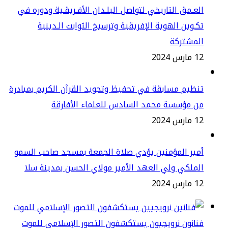
عـمق التاريخي لتواصل البلـدان الأفـريقـية ودوره في
ـوين الهوية الإفريقية وترسيخ الثوابت الـدينية
لمشتركة
س 2024
ظيم مسابقة في تحفيظ وتجويد القرآن الكريم بمبادرة
ن مؤسسة محمد السادس للعلماء الأفارقة
س 2024
ير المؤمنين يؤدي صلاة الجمعة بمسجد صاحب السمو
ملكي ولي العهد الأمير مولاي الحسن بمدينة سلا
س 2024
انون نرويجيون يستكشفون التصور الإسلامي للموت