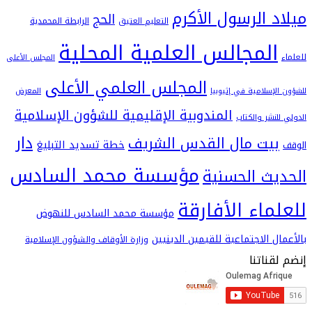
 الرسول الأكرم
الحج
التعليم العتيق
الرابطة المحمدية
لمجالس العلمية المحلية
المجلس الأعلى
المجلس العلمي الأعلى
سلامية في إثيوبيا
المعرض
المندوبية الإقليمية للشؤون الإسلامية
شر والكتاب
دار
يت مال القدس الشريف
خطة تسديد التبليغ
مؤسسة محمد السادس
ث الحسنية
اء الأفارقة
مؤسسة محمد السادس للنهوض
 الاجتماعية للقيمين الدينيين
وزارة الأوقاف والشؤون الإسلامية
اتنا