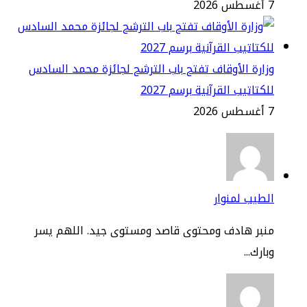
2
ارة الأوقاف تفتح باب الترشح لجائزة محمد السادس
كتاتيب القرآنية برسم 2027
2
طيب لمنوار
نبر هادف ومحتوى قاصد ومستوى جيد. اللهم يسر
ارك...