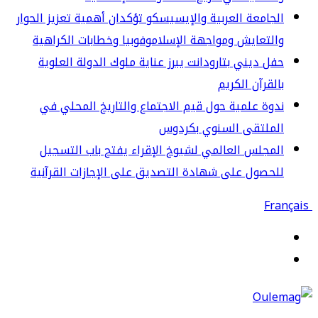
جامعة العربية والإيسيسكو تؤكدان أهمية تعزيز الحوار
لتعايش ومواجهة الإسلاموفوبيا وخطابات الكراهية
ل ديني بتارودانت يبرز عناية ملوك الدولة العلوية
لقرآن الكريم
وة علمية حول قيم الاجتماع والتاريخ المحلي في
لملتقى السنوي بكردوس
مجلس العالمي لشيوخ الإقراء يفتح باب التسجيل
حصول على شهادة التصديق على الإجازات القرآنية
قائمة
حث
ن