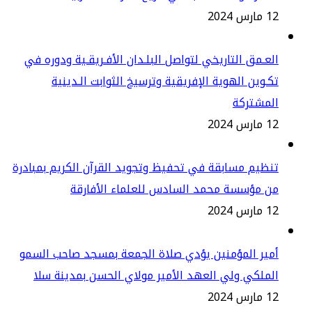
س 2024
عـمق التاريخي لتواصل البلـدان الأفـريقـية ودوره في
ـوين الهوية الإفريقية وترسيخ الثوابت الـدينية
لمشتركة
س 2024
ظيم مسابقة في تحفيظ وتجويد القرآن الكريم بمبادرة
ن مؤسسة محمد السادس للعلماء الأفارقة
س 2024
ير المؤمنين يؤدي صلاة الجمعة بمسجد صاحب السمو
ملكي ولي العهد الأمير مولاي الحسن بمدينة سلا
س 2024