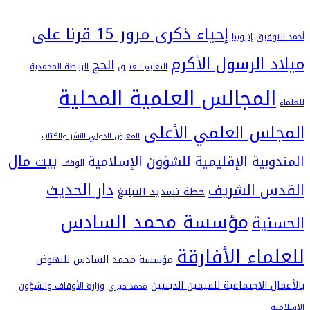
إحياء ذكرى مرور 15 قرنا على
فيق
إثيوبيا
 الرسول الأكرم
الحج
التعليم العتيق
الرابطة المحمدية
لمجالس العلمية المحلية
س العلمي الأعلى
المعرض الدولي للنشر والكتاب
بيت مال
بية الإقليمية للشؤون الإسلامية
الوقف
دار الحديث
 الشريف
خطة تسديد التبليغ
مؤسسة محمد السادس
ية
اء الأفارقة
مؤسسة محمد السادس للنهوض
 الاجتماعية للقيمين الدينيين
وزارة الأوقاف والشؤون
محمد خياري