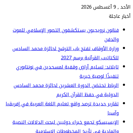
جلة
انون نرويجيون يستكشفون التصور الإسلامي للموت
الدفن
ارة الأوقاف تفتح باب الترشح لجائزة محمد السادس
كتاتيب القرآنية برسم 2027
يلاند: تسليم أراضٍ وقفية لمسجدين في نونتابوري
فيذًا لوصية خيرية
رباط تحتضن الدورة العشرين لجائزة محمد السادس
دولية في حفظ القرآن الكريم
ارير جديدة ترصد واقع تعليم اللغة العربية في إفريقيا
سيا
إيسيسكو تجمع خبراء دوليين لبحث الدلالات النصية
لمادية في تأريخ المخطوطات الإسلامية