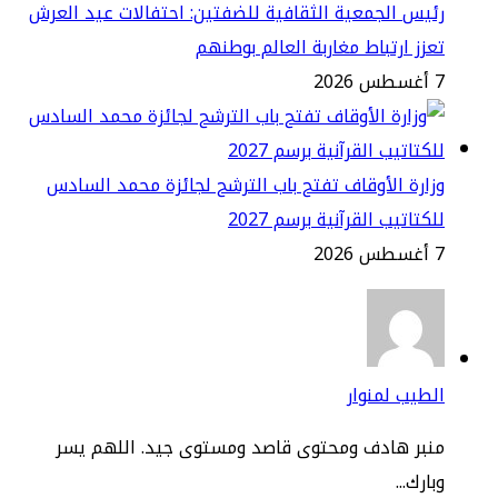
يس الجمعية الثقافية للضفتين: احتفالات عيد العرش
زز ارتباط مغاربة العالم بوطنهم
2
ارة الأوقاف تفتح باب الترشح لجائزة محمد السادس
كتاتيب القرآنية برسم 2027
2
طيب لمنوار
نبر هادف ومحتوى قاصد ومستوى جيد. اللهم يسر
ارك...