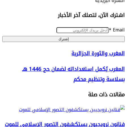
البريدية
الآن، لتصلك آخر الأخبار
إشترك
والثورة الجزائرية
المغرب يُكمل استعداداته لضمان حج 1446 هـ
ة
ة وتنظيم محكم
اته
 ذات صلة
 نرويجيون يستكشفون التصور الإسلامي للموت