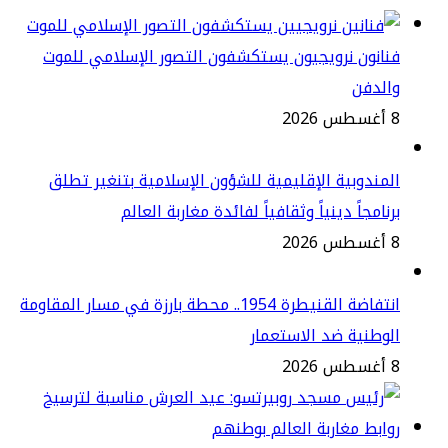
انون نرويجيون يستكشفون التصور الإسلامي للموت
الدفن
2
مندوبية الإقليمية للشؤون الإسلامية بتنغير تطلق
نامجاً دينياً وثقافياً لفائدة مغاربة العالم
2
انتفاضة القنيطرة 1954.. محطة بارزة في مسار المقاومة
وطنية ضد الاستعمار
2