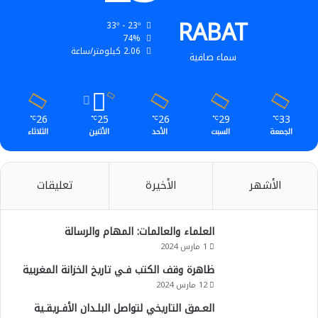
RABAT
33º - 23º
74%
2.06 كيلومتر/ساعة
سماء صافية
26
25
26
29
33
℃
℃
℃
℃
℃
الجمعة
السبت
الأحد
الأثنين
الثلاثاء
الأشهر
الأخيرة
تعليقات
العلماء والعالمات: المهام والرسالة
1 مارس 2024
ظاهرة وقف الكتب فـي تاريخ الخزانة المغربية
12 مارس 2024
العـمق التاريخي لتواصل البلـدان الأفـريقـية