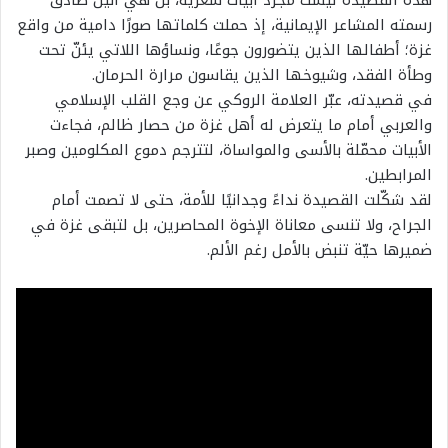
هذه القصيدة ليست مجرد أبيات شعرية، بل هي أنين صادق
رسمته المشاعر الإيمانية، إذ حملت كلماتها صورًا دامية من واقع
غزة؛ أطفالها الذين يتضورون جوعًا، ونساؤها اللاتي يئنّ تحت
وطأة الفقد، وشيوخها الذين يقاسون مرارة الحرمان.
في قصيدته، عبّر العلامة الروكي عن وجع القلب الإسلامي
والعربي أمام ما يتعرض له أهل غزة من حصار ظالم، فجاءت
الأبيات محمّلة بالأسى والمواساة، لتترجم دموع المكلومين وصبر
المرابطين.
لقد شكّلت القصيدة نداءً وجدانيًا للأمة، حتى لا تصمت أمام
الجراح، ولا تنسى معاناة الإخوة المحاصرين، بل لتبقى غزة في
ضميرها حيّة تنبض بالأمل رغم الألم.