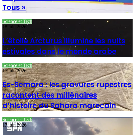
Tous »
Science et Tech
18 juin 2026
L’étoile Arcturus illumine les nuits
estivales dans le monde arabe
Science et Tech
17 juin 2026
Es-Semara : les gravures rupestres
racontent des millénaires
d’histoire du Sahara marocain
Science et Tech
17 juin 2026