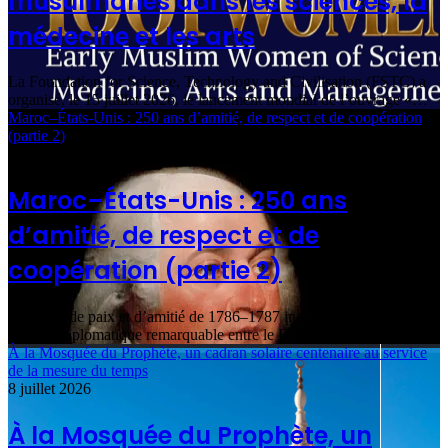
musulmanes dans les sciences, la
médecine et les arts
La Foundation for Science, Technology and Civilisation (FSTC) a
organisé, le 15 juillet 2026, le lancement mondial de l’ouvrage «…
Maroc–États-Unis : 250 ans d’amitié, de respect et de coopération
(partie 2)
9 juillet 2026
Maroc–États-Unis : 250 ans
d’amitié, de respect et de
coopération (partie 2)
Le Traité de paix et d’amitié de 1786–1787 inaugura une période de
stabilité diplomatique remarquable entre le Royaume du Maroc…
À la Mosquée du Prophète, un cadran solaire centenaire au service
de la mesure du temps
8 juillet 2026
À la Mosquée du Prophète, un