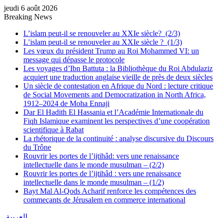
jeudi 6 août 2026
Breaking News
L’islam peut-il se renouveler au XXIe siècle? (2/3)
L’islam peut-il se renouveler au XXIe siècle ? (1/3)
Les vœux du président Trump au Roi Mohammed VI: un
message qui dépasse le protocole
Les voyages d’Ibn Battuta : la Bibliothèque du Roi Abdulaziz
acquiert une traduction anglaise vieille de près de deux siècles
Un siècle de contestation en Afrique du Nord : lecture critique
de Social Movements and Democratization in North Africa,
1912–2024 de Moha Ennaji
Dar El Hadith El Hassania et l’Académie Internationale du
Fiqh Islamique examinent les perspectives d’une coopération
scientifique à Rabat
La rhétorique de la continuité : analyse discursive du Discours
du Trône
Rouvrir les portes de l’ijtihâd: vers une renaissance
intellectuelle dans le monde musulman – (2/2)
Rouvrir les portes de l’ijtihâd : vers une renaissance
intellectuelle dans le monde musulman – (1/2)
Bayt Mal Al-Qods Acharif renforce les compétences des
commeçants de Jérusalem en commerce international
العربية