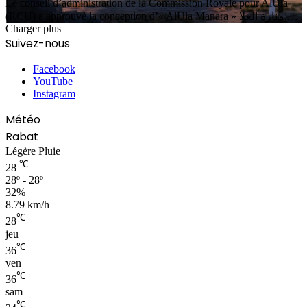
Le conseil d’administration de la Commission Royale pour AlUla
(RCU) a approuvé la conception d’« AlUla Manara » منارة العلا,…
Charger plus
Suivez-nous
Facebook
YouTube
Instagram
Météo
Rabat
Légère Pluie
℃
28
28º - 28º
32%
8.79 km/h
℃
28
jeu
℃
36
ven
℃
36
sam
℃