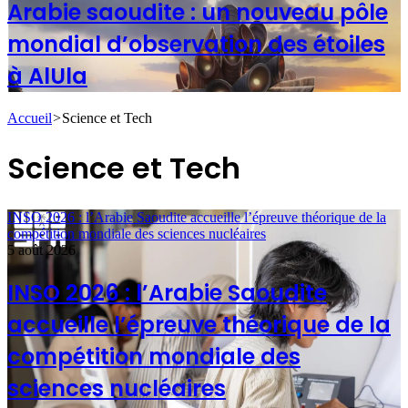
Arabie saoudite : un nouveau pôle
mondial d’observation des étoiles
à AlUla
Accueil
>
Science et Tech
Science et Tech
INSO 2026 : l’Arabie Saoudite accueille l’épreuve théorique de la
compétition mondiale des sciences nucléaires
5 août 2026
INSO 2026 : l’Arabie Saoudite
accueille l’épreuve théorique de la
compétition mondiale des
sciences nucléaires