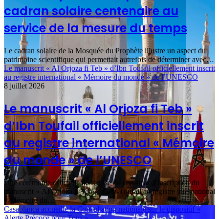
cadran solaire centenaire au
service de la mesure du temps
Le cadran solaire de la Mosquée du Prophète illustre un aspect du
patrimoine scientifique qui permettait autrefois de déterminer avec…
Le manuscrit « Al Orjoza fi Teb » d’Ibn Toufail officiellement inscrit
au registre international « Mémoire du monde » de l’UNESCO
8 juillet 2026
Le manuscrit « Al Orjoza fi Teb »
d’Ibn Toufail officiellement inscrit
au registre international « Mémoire
du monde » de l’UNESCO
Une cérémonie officielle de remise du certificat d’inscription du
manuscrit « Al Orjoza fi Teb » d’Ibn-Toufail au registre international
« Mémoire du…
Casablanca accueille la Consultation nationale sur le dispositif «
Alerte Précoce pour Tous »