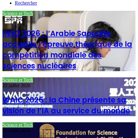
Rechercher
Science et Tech
5 août 2026
INSO 2026 : l’Arabie Saoudite
accueille l’épreuve théorique de la
compétition mondiale des
sciences nucléaires
Science et Tech
22 juillet 2026
WAIC 2026 : la Chine présente sa
vision de l’IA au service du monde
Science et Tech
21 juillet 2026