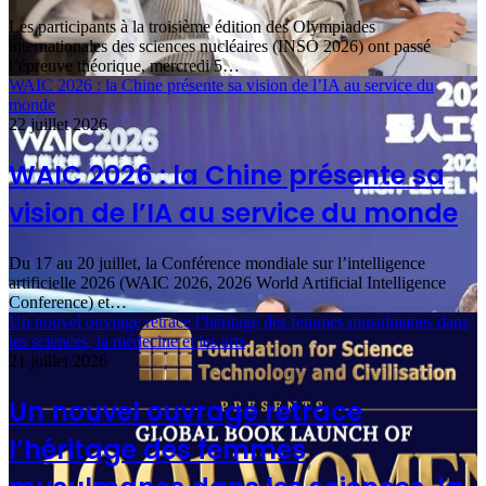
Les participants à la troisième édition des Olympiades
internationales des sciences nucléaires (INSO 2026) ont passé
l’épreuve théorique, mercredi 5…
WAIC 2026 : la Chine présente sa vision de l’IA au service du
monde
22 juillet 2026
WAIC 2026 : la Chine présente sa
vision de l’IA au service du monde
Du 17 au 20 juillet, la Conférence mondiale sur l’intelligence
artificielle 2026 (WAIC 2026, 2026 World Artificial Intelligence
Conference) et…
Un nouvel ouvrage retrace l’héritage des femmes musulmanes dans
les sciences, la médecine et les arts
21 juillet 2026
Un nouvel ouvrage retrace
l’héritage des femmes