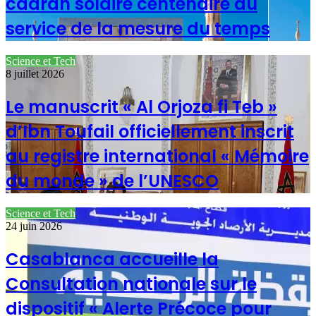
cadran solaire centenaire au
service de la mesure du temps
Science et Tech
8 juillet 2026
Le manuscrit « Al Orjoza fi Teb »
d’Ibn Toufail officiellement inscrit
au registre international « Mémoire
du monde » de l’UNESCO
Science et Tech
24 juin 2026
Casablanca accueille la
Consultation nationale sur le
dispositif « Alerte Précoce pour