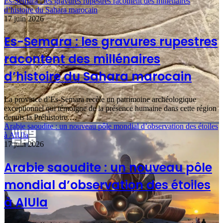
Es-Semara : les gravures rupestres racontent des millénaires
d’histoire du Sahara marocain
17 juin 2026
Es-Semara : les gravures rupestres
racontent des millénaires
d’histoire du Sahara marocain
La province d’Es-Semara recèle un patrimoine archéologique
exceptionnel qui témoigne de la présence humaine dans cette région
depuis la Préhistoire.…
Arabie saoudite : un nouveau pôle mondial d’observation des étoiles
à AlUla
17 juin 2026
Arabie saoudite : un nouveau pôle
mondial d’observation des étoiles
à AlUla