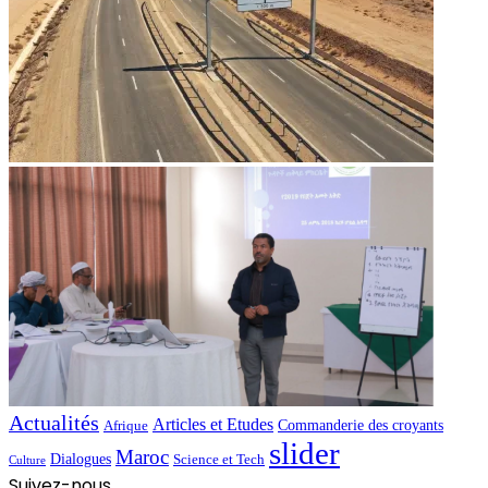
Actualités
Articles et Etudes
Commanderie des croyants
Afrique
slider
Maroc
Dialogues
Science et Tech
Culture
Suivez-nous