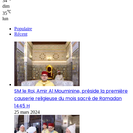
34
dim
℃
35
lun
Populaire
Récent
SM le Roi, Amir Al Mouminine, préside la première
causerie religieuse du mois sacré de Ramadan
1445 H
25 mars 2024