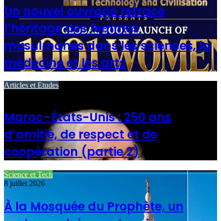
Un nouvel ouvrage retrace
l’héritage des femmes
musulmanes dans les sciences, la
médecine et les arts
Articles et Etudes
9 juillet 2026
Maroc–États-Unis : 250 ans
d’amitié, de respect et de
coopération (partie 2)
Science et Tech
8 juillet 2026
À la Mosquée du Prophète, un