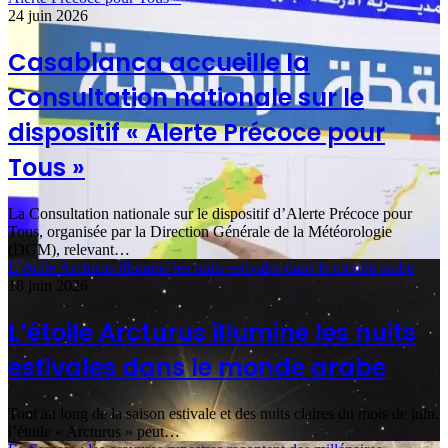
24 juin 2026
Casablanca accueille la
Consultation nationale sur le
dispositif « Alerte Précoce pour
Tous »
La Consultation nationale sur le dispositif d’Alerte Précoce pour
Tous, organisée par la Direction Générale de la Météorologie
(DGM), relevant…
L’étoile Arcturus illumine les nuits estivales dans le monde arabe
18 juin 2026
L’étoile Arcturus illumine les nuits
estivales dans le monde arabe
Tout au long de la saison estivale et des nuits claires du mois de juin,
l’étoile « Arcturus » peut…