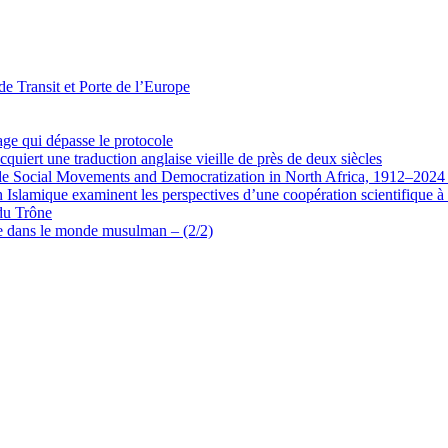
de Transit et Porte de l’Europe
e qui dépasse le protocole
quiert une traduction anglaise vieille de près de deux siècles
ue de Social Movements and Democratization in North Africa, 1912–202
 Islamique examinent les perspectives d’une coopération scientifique à
 du Trône
elle dans le monde musulman – (2/2)