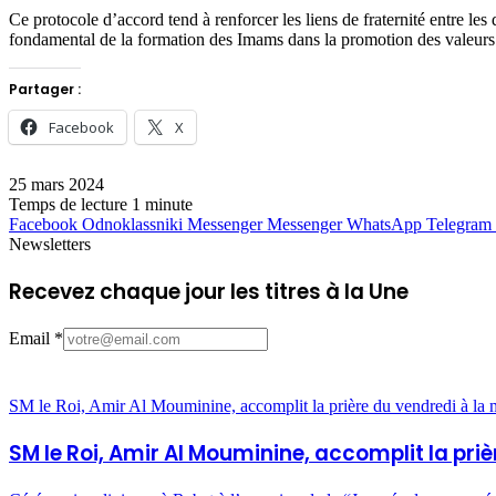
Ce protocole d’accord tend à renforcer les liens de fraternité entre les
fondamental de la formation des Imams dans la promotion des valeurs 
Partager :
Facebook
X
25 mars 2024
Temps de lecture 1 minute
Facebook
Odnoklassniki
Messenger
Messenger
WhatsApp
Telegram
Newsletters
Recevez chaque jour les titres à la Une
Email
*
SM le Roi, Amir Al Mouminine, accomplit la prière du vendredi à 
SM le Roi, Amir Al Mouminine, accomplit la p