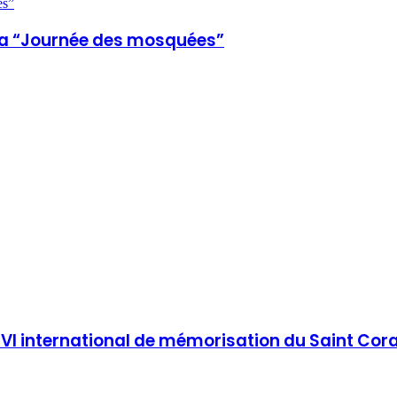
es”
 la “Journée des mosquées”
 VI international de mémorisation du Saint Cor