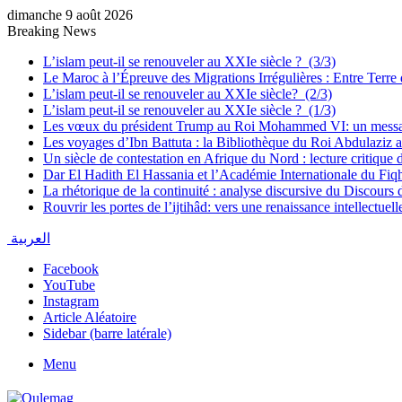
dimanche 9 août 2026
Breaking News
L’islam peut-il se renouveler au XXIe siècle ? (3/3)
Le Maroc à l’Épreuve des Migrations Irrégulières : Entre Terre 
L’islam peut-il se renouveler au XXIe siècle? (2/3)
L’islam peut-il se renouveler au XXIe siècle ? (1/3)
Les vœux du président Trump au Roi Mohammed VI: un messag
Les voyages d’Ibn Battuta : la Bibliothèque du Roi Abdulaziz ac
Un siècle de contestation en Afrique du Nord : lecture critiq
Dar El Hadith El Hassania et l’Académie Internationale du Fiqh
La rhétorique de la continuité : analyse discursive du Discours
Rouvrir les portes de l’ijtihâd: vers une renaissance intellectu
العربية
Facebook
YouTube
Instagram
Article Aléatoire
Sidebar (barre latérale)
Menu