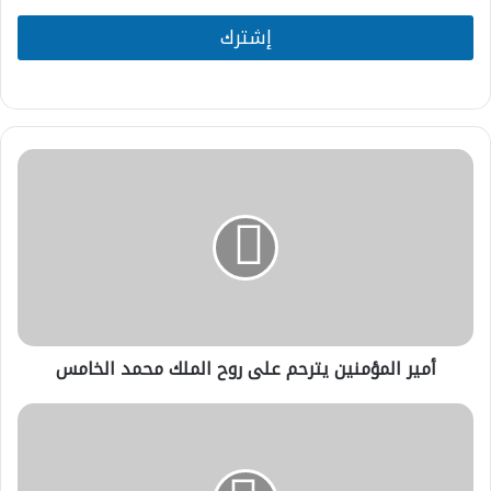
i
l
إشترك
*
أمير
المؤمنين
يترحم
على
روح
الملك
محمد
الخامس
أمير المؤمنين يترحم على روح الملك محمد الخامس
مسجد
مولاي
عبد
العزيز