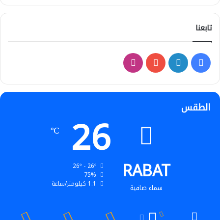
تابعنا
فيسبوك
لينكدإن
‫YouTube
انستقرام
الطقس
26
℃
RABAT
26º - 26º
75%
1.1 كيلومتر/ساعة
سماء صافية