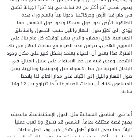
يصوم شخص آخر أكثر من 20 ساعة في بلد آخر؟ الإجابة تكمن
في جغرافيا الأرض وحركاتها. دعونا نبدأ بالعلم وراء هذه
الظاهرة. الأرض تدور حول نفسها وتدور حول الشمس، مما
يؤدي إلى تغيّر طول النهار والليل حسب الفصول والمناطق
الجغرافية. خلال رمضان، والذي يتغير توقيته كل عام بناءً على
التقويم الهجري، تتزامن مدة الصيام مع ساعات النهار في تلك
الفترة. هذا يعني أن الصيام يعتمد بشكل كبير على مكان وجود
الشخص ومدى قربه من خط الاستواء. على سبيل المثال، في
البلدان القريبة من خط الاستواء مثل إندونيسيا وماليزيا، يميل
طول النهار والليل إلى الثبات على مدار العام. لذا يلاحظ
المسلمون هناك أن ساعات الصيام غالباً ما تتراوح بين 12 و14
ساعة.
أما في المناطق الشمالية مثل الدول الإسكندنافية، فالصيف
يصبح قصة مختلفة تماماً. الشمس قد تشرق ولا تغرب عملياً
“ليلاً”، مما يجعل النهار أطول بشكل كبير وقد تصل ساعات