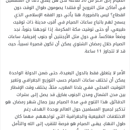
الصيام إلى أكثر من 20 ساعة! لكن هل يعني ذلك أن المسلمين
في أماكن مثل النرويج أو فنلندا يصومون طوال الوقت دون
انقطاع؟ ليس بالضرورة. هنا يأتي دور الفقه الإسلامي الذي
يسمح لهم باتباع ساعات الصيام في أقرب مدينة ذات توقيت
طبيعي، أو حتى توقيت مكة المكرمة. إذا توجهنا جنوباً، نجد
وضعاً معاكساً. في دول مثل الأرجنتين أو جنوب إفريقيا، ساعات
الصيام خلال رمضان الشتوي يمكن أن تكون قصيرة نسبياً، حيث
قد لا تتجاوز 11 ساعة.
الأمر لا يتعلق فقط بالدول البعيدة، حتى ضمن الدولة الواحدة
يمكن أن تختلف ساعات الصيام حسب التوزيع الجغرافي وتغير
التوقيت المحلي. ففي بلدنا المغرب، مثلاً، يختلف وقت الإفطار
بين مدن الشمال ومدن الجنوب بفارق قد يصل إلى عشرات
الدقائق. هذا التنوع في مدة الصيام يبرز جمال شهر رمضان. هو
تذكير لجميع المسلمين حول العالم بوحدة الهدف رغم
الاختلافات الطبيعية والجغرافية التي تواجههم. مهما كان
طول النهار، يبقى الصيام هو فرصة للتقرب إلى الله والتأمل