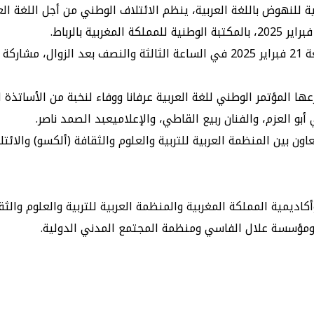
ية للنهوض باللغة العربية، ينظم الائتلاف الوطني من أجل اللغة الع
وستعرف أشغال المؤتمر، الذي ينطلق بجلسة افتتاحية يوم الجمعة 21 فبراير 2025 في ا
ها المؤتمر الوطني للغة العربية عرفانا ووفاء لنخبة من الأساتذة 
و العزم، والفنان ربيع القاطي، والإعلاميعبد الصمد ناصر.
ون بين المنظمة العربية للتربية والعلوم والثقافة (ألكسو) والائتل
كاديمية المملكة المغربية والمنظمة العربية للتربية والعلوم وال
ي، ومؤسسة علال الفاسي ومنظمة المجتمع المدني الدولية.