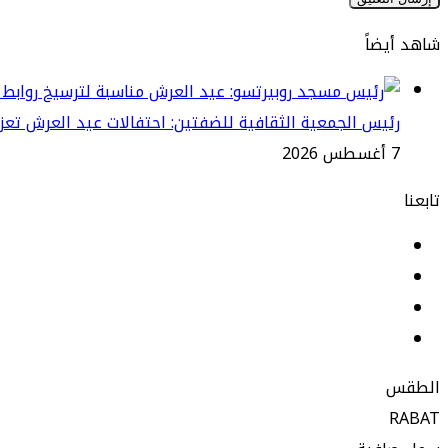
شاهد أيضاً
إغلاق
رئيس الجمعية الثقافية للضفتين: احتفالات عيد العرش تعزز 
7 أغسطس 2026
تابعنا
فيسبوك
لينكدإن
‫YouTube
انستقرام
الطقس
RABAT