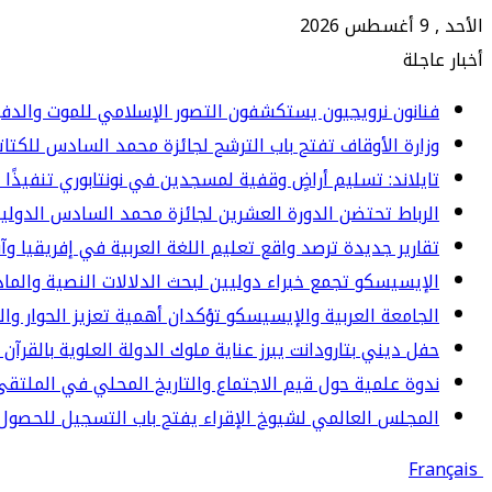
الأحد , 9 أغسطس 2026
أخبار عاجلة
فنانون نرويجيون يستكشفون التصور الإسلامي للموت والدف
وزارة الأوقاف تفتح باب الترشح لجائزة محمد السادس للكتاتيب ا
تايلاند: تسليم أراضٍ وقفية لمسجدين في نونتابوري تنفيذًا 
الرباط تحتضن الدورة العشرين لجائزة محمد السادس الدولي
تقارير جديدة ترصد واقع تعليم اللغة العربية في إفريقيا وآ
الإيسيسكو تجمع خبراء دوليين لبحث الدلالات النصية والما
الجامعة العربية والإيسيسكو تؤكدان أهمية تعزيز الحوار وا
حفل ديني بتارودانت يبرز عناية ملوك الدولة العلوية بالقرآن 
ندوة علمية حول قيم الاجتماع والتاريخ المحلي في الملت
المجلس العالمي لشيوخ الإقراء يفتح باب التسجيل للحصول 
Français