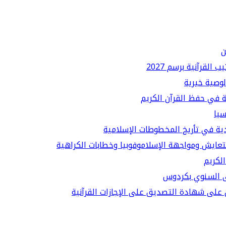
ن
لقرآنية برسم 2027
لوصية خيرية
ة في حفظ القرآن الكريم
سيا
دية في تأريخ المخطوطات الإسلامية
لتعايش ومواجهة الإسلاموفوبيا وخطابات الكراهية
الكريم
قى السنوي بكردوس
على شهادة التصديق على الإجازات القرآنية