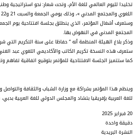
تخليدا لليوم العالمي للغة الأم، وتحت شعار: نحو استراتيجية وطن
اللغوي والمجتمع المدني »، وذلك يومي الجمعة والسبت 21 و22 فبراير 2025، بالمكتبة الوطنية للمملكة المغربية بالرباط.
المجتمع المدني في النهوض بها.
وذكر بلاغ الهيئة المنظمة أنه ” حفاظا على سنة التكريم التي شرع
ستعرف هذه النسخة تكريم الكاتب والأكاديمي اللغوي عبد الغني أب
كما ستتميز الجلسة الافتتاحية للمؤتمر بتوقيع اتفاقية تفاهم وتعا
وينظم هذا المؤتمر بشراكة مع وزارة الشباب والثقافة والتواصل وأ
للغة العربية بإفريقيا بتشاد والمجلس الدولي للغة العربية بدب
20 فبراير 2025
دقيقة واحدة
طباعة
ماسنجر
ماسنجر
تيلقرام
واتساب
مشاركة
فيسبوك
النشرة البريدية