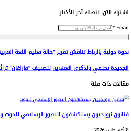
عبر
اشترك الآن، لتصلك آخر الأخبار
البريد
*
Email
ندوة
ندوة دولية بالرباط تناقش تقرير "حالة تعليم اللغة العرب
دولية
الجديدة
الجديدة تحتفي بالذكرى العشرين لتصنيف "مازاغان" تراثًا 
بالرباط
تحتفي
تناقش
مقالات ذات صلة
بالذكرى
تقرير
العشرين
"حالة
لتصنيف
تعليم
"مازاغان"
فنانون نرويجيون يستكشفون التصور الإسلامي للموت وا
اللغة
تراثًا
العربية
8 أغسطس 2026
عالميًا