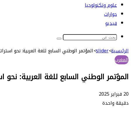
علوم وتكنولوجيا
حوارات
فيديو
بحث
عن
الرئيسية
>
slider
>
المؤتمر الوطني السابع للغة العربية: نحو استرا
المغرب
المؤتمر الوطني السابع للغة العربية: نحو ا
20 فبراير 2025
دقيقة واحدة
طباعة
ماسنجر
ماسنجر
تيلقرام
واتساب
مشاركة
فيسبوك
عبر
البريد