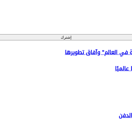
إشترك
ية في العالم" وآفاق تطويرها
عالميًا
لدفن