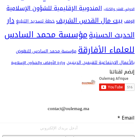
المندوبية الإقليمية للشؤون الإسلامية
شر والكتاب
دار
يت مال القدس الشريف
خطة تسديد التبليغ
مؤسسة محمد السادس
ث الحسنية
اء الأفارقة
مؤسسة محمد السادس للنهوض
 الاجتماعية للقيمين الدينيين
وزارة الأوقاف والشؤون الإسلامية
اتنا
contact@oulemag.ma