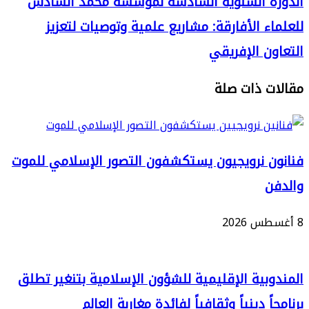
ة السنوية السادسة لمؤسسة محمد السادس
ء الأفارقة: مشاريع علمية وتوصيات لتعزيز
ة
ن الإفريقي
ة
ن
ا
 ذات صلة
تها
:
 نرويجيون يستكشفون التصور الإسلامي للموت
ت
ي
بية الإقليمية للشؤون الإسلامية بتنغير تطلق
ً دينياً وثقافياً لفائدة مغاربة العالم