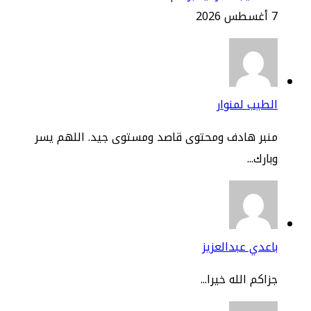
2
طيب لمنوار
نبر هادف ومحتوى قاصد ومستوى جيد. اللهم يسر
ارك...
عدي عبدالعزيز
اكم الله خيرا...