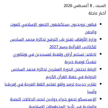
202
جلة
انون نرويجيون يستكشفون التصور الإسلامي للموت
الدفن
ارة الأوقاف تفتح باب الترشح لجائزة محمد السادس
كتاتيب القرآنية برسم 2027
يلاند: تسليم أراضٍ وقفية لمسجدين في نونتابوري
فيذًا لوصية خيرية
رباط تحتضن الدورة العشرين لجائزة محمد السادس
دولية في حفظ القرآن الكريم
ارير جديدة ترصد واقع تعليم اللغة العربية في إفريقيا
سيا
إيسيسكو تجمع خبراء دوليين لبحث الدلالات النصية
لمادية في تأريخ المخطوطات الإسلامية