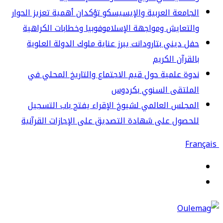
جامعة العربية والإيسيسكو تؤكدان أهمية تعزيز الحوار
لتعايش ومواجهة الإسلاموفوبيا وخطابات الكراهية
ل ديني بتارودانت يبرز عناية ملوك الدولة العلوية
لقرآن الكريم
وة علمية حول قيم الاجتماع والتاريخ المحلي في
لملتقى السنوي بكردوس
مجلس العالمي لشيوخ الإقراء يفتح باب التسجيل
حصول على شهادة التصديق على الإجازات القرآنية
قائمة
حث
ن