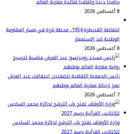
نامجاً دينياً وثقافياً لفائدة مغاربة العالم
2
انتفاضة القنيطرة 1954.. محطة بارزة في مسار المقاومة
وطنية ضد الاستعمار
2
يس الجمعية الثقافية للضفتين: احتفالات عيد العرش
زز ارتباط مغاربة العالم بوطنهم
2
ارة الأوقاف تفتح باب الترشح لجائزة محمد السادس
كتاتيب القرآنية برسم 2027