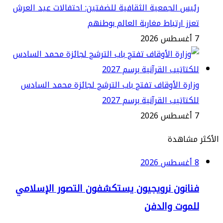
يس الجمعية الثقافية للضفتين: احتفالات عيد العرش
زز ارتباط مغاربة العالم بوطنهم
2
ارة الأوقاف تفتح باب الترشح لجائزة محمد السادس
كتاتيب القرآنية برسم 2027
2
مشاهدة
2
نانون نرويجيون يستكشفون التصور الإسلامي
لموت والدفن