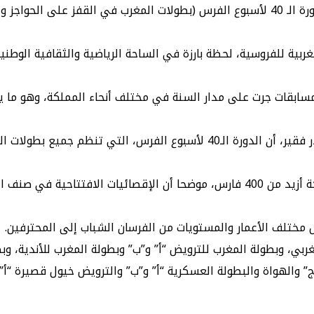
ربية للفروسية، لحظة بارزة في الساحة الرياضية والثقافية الوط
اركين في دورة 2025، بعد تأهلهم في مسابقات جرت على مدار السنة في مختلف أنحاء ا
وفي هذا الصدد، أكد المدير العام للجامعة الملكية للفروسية، بدر فقير، أن ال
وأشار فقير في تصريح للصحافة، إلى أن هذه السنة تتميز بمشاركة أزيد من 400 فارس، م
بي، وبطولة المغرب للترويض “أ” و”ب” وبطولة المغرب للأندية، وبطو