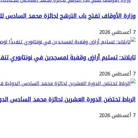
حفظ
بدار
الأربعين
وزارة الأوقاف تفتح باب الترشح لجائزة محمد السادس للكتات
الحديث
النووية
الحسنية
7 أغسطس 2026
والنسب
برسم
الشريف
الموسم
احتفاءً
الجامعي
تايلاند: تسليم أراضٍ وقفية لمسجدين في نونتابوري تنفيذ
بالسنة
2025-
الهجرية
2026
7 أغسطس 2026
الجديدة
الرباط تحتضن الدورة العشرين لجائزة محمد السادس الدو
7 أغسطس 2026