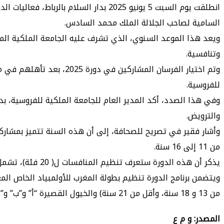
السامية لصاحب الجلالة الملك محمد السادس.
ويعد هذا الموعد السنوي، الذي تشرف عليه الجامعة الملكية المغ
وتنافسية.
وتم اختيار الفرسان المش
للفروسية.
والترويض.
من 11 إلى 16 سنة.
يذكر أن هذه الدورة ستعرف تنظيم المنافسات ل( 20 فئة)، تشمل مختلف الأعمار والمستويات من الفرسان الشباب إلى المحترفين.
ويتضمن برنامج الدورة تنظيم بطولة المغرب للأولمبياد الخاص المغر
من 13 و 18 سنة، وأقل من 21 سنة) والخيول القصيرة “أ” و”ب” و”ج” والهواة والبطولة العسكرية “أ” و”ب” والترويض خيول قصيرة “أ” و”ب” و “ج”.
المصدر: و م ع