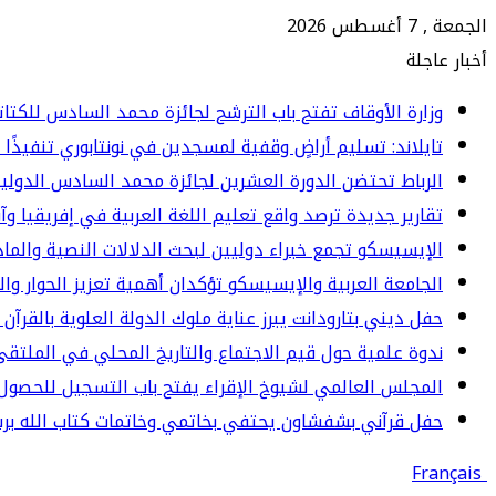
الجمعة , 7 أغسطس 2026
أخبار عاجلة
وزارة الأوقاف تفتح باب الترشح لجائزة محمد السادس للكتاتيب ا
تايلاند: تسليم أراضٍ وقفية لمسجدين في نونتابوري تنفيذًا 
الرباط تحتضن الدورة العشرين لجائزة محمد السادس الدولي
تقارير جديدة ترصد واقع تعليم اللغة العربية في إفريقيا وآ
الإيسيسكو تجمع خبراء دوليين لبحث الدلالات النصية والما
الجامعة العربية والإيسيسكو تؤكدان أهمية تعزيز الحوار وا
حفل ديني بتارودانت يبرز عناية ملوك الدولة العلوية بالقرآن 
ندوة علمية حول قيم الاجتماع والتاريخ المحلي في الملت
المجلس العالمي لشيوخ الإقراء يفتح باب التسجيل للحصول 
حفل قرآني بشفشاون يحتفي بخاتمي وخاتمات كتاب الله برسم المو
Français