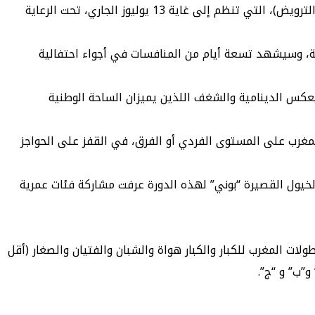
انطلقت يوم السبت 5 يونيو 2025 بدار السلام بالرباط، فعاليات الدورة الـ 40 لأسبوع الفرس (بطولات المغرب في القفز على الحواجز والترويض)، التي تنظم إلى غاية 13 يوليوز الجاري، تحت الرعاية
نية، وسيشهد تسعة أيام من المنافسات في أجواء احتفالية
لمملكة، وهو ما يعكس الدينامية والشغف اللذين يميزان الساحة الوطنية
دورة الـ40 لأسبوع الفرس، التي تنظم جميع بطولات المغرب على المستوى الفردي أو الفرق، في القفز على الحواجز
وضحا أن الإقصائيات الافتتاحية في صنف الخيول القصيرة “بوني” لهذه الدورة عرفت مشاركة فئات عمرية
لات المغرب للكبار والكبار هواة والشبان والفتيان والصغار (أقل