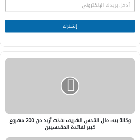
E
m
a
i
l
إشترك
*
وكالة
بيت
مال
القدس
الشريف
نفذت
أزيد
من
200
وكالة بيت مال القدس الشريف نفذت أزيد من 200 مشروع
مشروع
كبير
كبير لفائدة المقدسيين
لفائدة
المقدسيين