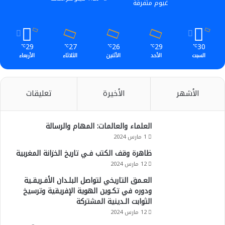
غيوم متفرقة
29
27
26
29
30
℃
℃
℃
℃
℃
السبت
الأحد
الأثنين
الثلاثاء
الأربعاء
الأشهر
الأخيرة
تعليقات
العلماء والعالمات: المهام والرسالة
1 مارس 2024
ظاهرة وقف الكتب فـي تاريخ الخزانة المغربية
12 مارس 2024
العـمق التاريخي لتواصل البلـدان الأفـريقـية
ودوره في تكـوين الهوية الإفريقية وترسيخ
الثوابت الـدينية المشتركة
12 مارس 2024