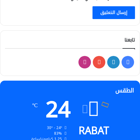
تابعنا
فيسبوك
لينكدإن
‫YouTube
انستقرام
الطقس
24
℃
RABAT
30º - 24º
83%
1.25 كيلومتر/ساعة