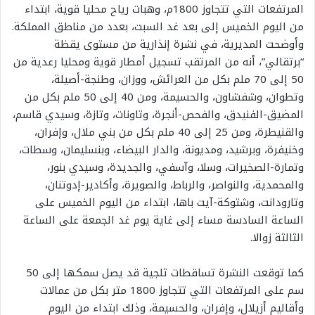
المرتفعات التي تتجاوز 1800م، وهبات رياح محليا قوية، ابتداء
من اليوم الخميس إلى بعد غد السبت، بعدد من مناطق المملكة.
وأوضحت المديرية، في نشرة إنذارية من مستوى يقظة
“برتقالي”، أنه من المرتقب تسجيل أمطار قوية ومحليا رعدية من
50 إلى 70 ملم بكل من العرائش، ووزان، وطنجة-أصيلة،
وتطوان، وشفشاون، والحسيمة، ومن 40 إلى 50 ملم بكل من
المضيق-الفنيدق، والفحص-أنجرة، وتاونات، وتازة، وسيدي قاسم،
والقنيطرة، ومن 25 إلى 40 ملم بكل من بني ملال، وإفران،
وخنيفرة، وبرشيد، ومديونة، والدار البيضاء، وبنسليمان، وسطات،
وتمارة-الصخيرات، وسلا، وآسفي، والجديدة، وسيدي بنور،
والمحمدية، والنواصر، والرباط، والصويرة، وأكادير-إدوتنان،
وتارودانت، وشتوكة-آيت باها، ابتداء من اليوم الخميس على
الساعة السادسة مساء إلى غاية يوم غد الجمعة على الساعة
الثالثة زوالا.
كما توقعت النشرة تساقطات ثلجية قد يصل سمكها إلى 50
سم على المرتفعات التي تتجاوز 1800 متر بكل من عمالات
وأقاليم أزيلال، وإفران، والحسيمة، وذلك ابتداء من اليوم