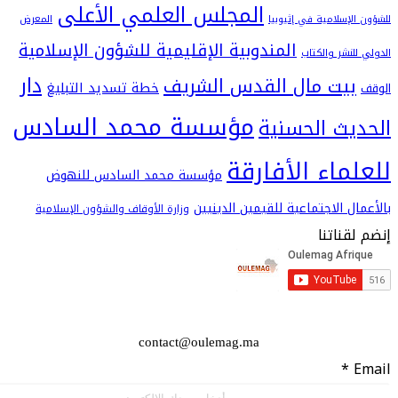
المجلس العلمي الأعلى
سلامية في إثيوبيا
المعرض
المندوبية الإقليمية للشؤون الإسلامية
شر والكتاب
دار
يت مال القدس الشريف
خطة تسديد التبليغ
مؤسسة محمد السادس
ث الحسنية
اء الأفارقة
مؤسسة محمد السادس للنهوض
 الاجتماعية للقيمين الدينيين
وزارة الأوقاف والشؤون الإسلامية
اتنا
contact@oulemag.ma