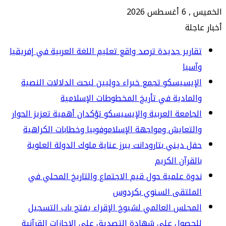
س 2026
جلة
ارير جديدة ترصد واقع تعليم اللغة العربية في إفريقيا
سيا
إيسيسكو تجمع خبراء دوليين لبحث الدلالات النصية
لمادية في تأريخ المخطوطات الإسلامية
جامعة العربية والإيسيسكو تؤكدان أهمية تعزيز الحوار
لتعايش ومواجهة الإسلاموفوبيا وخطابات الكراهية
ل ديني بتارودانت يبرز عناية ملوك الدولة العلوية
لقرآن الكريم
وة علمية حول قيم الاجتماع والتاريخ المحلي في
لملتقى السنوي بكردوس
مجلس العالمي لشيوخ الإقراء يفتح باب التسجيل
حصول على شهادة التصديق على الإجازات القرآنية