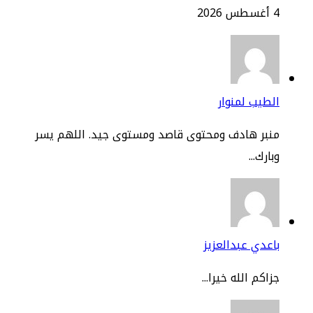
2
طيب لمنوار
نبر هادف ومحتوى قاصد ومستوى جيد. اللهم يسر
ارك...
عدي عبدالعزيز
اكم الله خيرا...