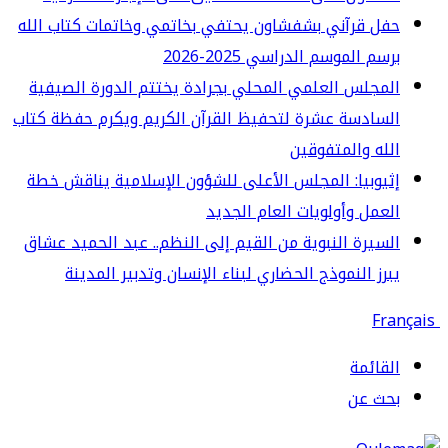
ل قرآني بشفشاون يحتفي بخاتمي وخاتمات كتاب الله
سم الموسم الدراسي 2025-2026
مجلس العلمي المحلي بجرادة يختتم الدورة الصيفية
سادسة عشرة لتحفيظ القرآن الكريم ويكرم حفظة كتاب
له والمتفوقين
يوبيا: المجلس الأعلى للشؤون الإسلامية يناقش خطة
عمل وأولويات العام الجديد
سيرة النبوية من القيم إلى النظم.. عبد الحميد عشاق
رز النموذج الحضاري لبناء الإنسان وتدبير المدينة
قائمة
حث عن