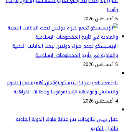
ارير جديدة ترصد واقع تعليم اللغة العربية في إفريقيا
سيا
2
إيسيسكو تجمع خبراء دوليين لبحث الدلالات النصية
لمادية في تأريخ المخطوطات الإسلامية
2
جامعة العربية والإيسيسكو تؤكدان أهمية تعزيز الحوار
لتعايش ومواجهة الإسلاموفوبيا وخطابات الكراهية
2
ل ديني بتارودانت يبرز عناية ملوك الدولة العلوية
لقرآن الكريم