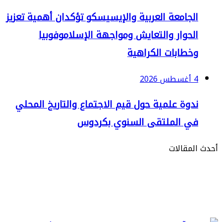
لجامعة العربية والإيسيسكو تؤكدان أهمية تعزيز
لحوار والتعايش ومواجهة الإسلاموفوبيا
خطابات الكراهية
2
دوة علمية حول قيم الاجتماع والتاريخ المحلي
ي الملتقى السنوي بكردوس
مقالات