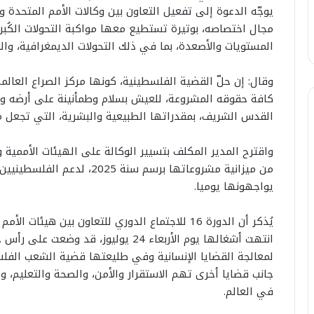
يوجّه الدعوة إلى تفعيل التعاون بين وكالات الأمم المتحدة
مجال اختصاصه، بوتيرة تستطيع معها مواكبة التحولات الكُب
المستويات والأصعدة، بما في ذلك التحولات الديمغرافية، والوبا
وقال: إن حلّ القضية الفلسطينية، كونها مركز الصراع العالم
كافة حقوقه المشروعة، للعيش بسلام وطمأنينة على أرضه و
القدس الشريف، بمقدراتها الطبيعية والبشرية، التي تجعل منه
واقترح المدير المكلف بتسيير الوكالة على الهيئات الأممية
من ميزانية مشروعاتها برسم سن
يواجهونها يوميا.
يُذكر أن الدورة 16 للاجتماع الدوري للتعاون بين 
انتهت أشغالها يوم الأربعاء 24 يوليوز، 
لمعالجة القضايا الإنسانية وفي طليعتها قضية الشعب الف
جانب قضايا أخرى تهم الاستقرار والأمن، والصحة والتعليم، و
في العالم.