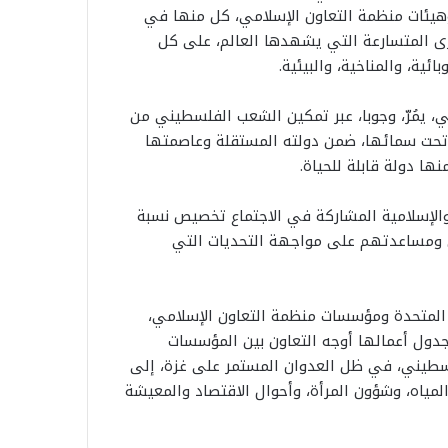
 وهيئات منظمة التعاون الإسلامي، كل منها في
رى المتسارعة التي يشهدها العالم، على كل
ئية، والمناخية، والبيئية.
ي، يمُرّ، وجوبا، عبر تمكين الشعب الفلسطيني من
تحت سمائها، ضمن دولته المستقلة وعاصمتها
ا دولة قابلة للحياة.
 والإسلامية المشاركة في الاجتماع تخصيص نسبة
ة 2025، لدعم الفلسطينيين ومساعدتهم على مواجهة التحديات التي
هيئات الأمم المتحدة ومؤسسات منظمة التعاون الإسلامي،
قد وضعت على رأس جدول أعمالها أوجه التعاون بين المؤسسات
لسطيني، في ظل العدوان المستمر على غزة، إلى
المياه، وشؤون المرأة، وأحوال الاقتصاد والمعيشة