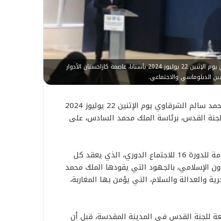
أبرز المدير المُكلف بتسيير وكالة بيت مال القدس الشريف، محمد سالم الشرقاوي يوم الإثنين 22 يوليوز 2024 بأستانا، عاصمة كازاخستان الأدوار
ين الدبلوماسي والاجتماعي.
أبرز المدير المُكلف بتسيير وكالة بيت مال القدس الشريف، محمد سالم الشرقاوي يوم الإثنين 22 يوليوز 2024
ا لجنة القدس، برئاسة الملك محمد السادس، على
وذكَّر مُدير الوكالة في معرض كلمته في افتتاح الجلسة العامة للدورة 16 للاجتماع الدوري، الذي يعقد كل
ون الإسلامي، بالجهود التي يقودها الملك محمد
ة والعدالة والسلام، التي يؤمن بها المغاربة،
بعة للجنة القدس في المدينة المقدسة، قبل أن