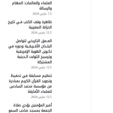
العلماء والعالمات: المهام
والرسالة
1 مارس 2024
ظاهرة وقف الكتب فـي تاريخ
الخزانة المغربية
12 مارس 2024
العـمق التاريخي لتواصل
البلـدان الأفـريقـية ودوره في
تكـوين الهوية الإفريقية
وترسيخ الثوابت الـدينية
المشتركة
12 مارس 2024
تنظيم مسابقة في تحفيظ
وتجويد القرآن الكريم بمبادرة
من مؤسسة محمد السادس
للعلماء الأفارقة
12 مارس 2024
أمير المؤمنين يؤدي صلاة
الجمعة بمسجد صاحب السمو