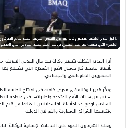
المُقدرة التي تضطلع بها لجنة القدس، برئاسة الملك محمد السادس، على المستوي
بأستانا، عاصمة كازاخستان الأدوار المُقدرة التي تضطلع به
المستويين الدبلوماسي والاجتماعي.
سنتين بين هيئات الأمم المتحدة ونظيراتها في منظمة التعا
السادس لوضع حد لمأساة الفلسطينيين، انطلاقا من قيم الحري
وتكرسها الشرائع السماوية والقوانين الدولية.
وسلط الشرقاوي الضوء على التدخلات الإنسانية للوكالة التا