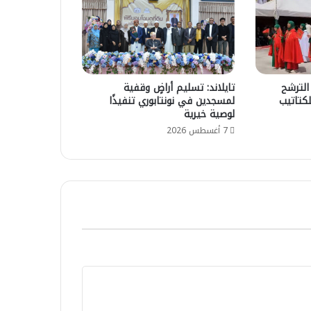
الترشح
تايلاند: تسليم أراضٍ وقفية
كتاتيب
لمسجدين في نونتابوري تنفيذًا
لوصية خيرية
7 أغسطس 2026