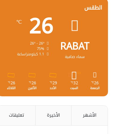
الطقس
26
℃
RABAT
26º - 26º
75%
1.1 كيلومتر/ساعة
سماء صافية
26
26
29
32
26
℃
℃
℃
℃
℃
الجمعة
السبت
الأحد
الأثنين
الثلاثاء
الأشهر
الأخيرة
تعليقات