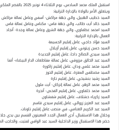
استقبل الملك محمد السادس، يوم الثلاثاء 4 نونبر 2025 بالقصر الملكي بالرباط، الولاة والعمال الجدد المعينين بالإدارة الترابية.
ويتعلق الأمر بالولاة بالإدارة الترابية:
السيد خطيب الهبيل، والي جهة مراكش- آسفي وعامل عمالة مراكش
السيد خالد آيت طالب، والي جهة فاس- مكناس وعامل عمالة فاس
السيد امحمد عطفاوي، والي جهة الشرق وعامل عمالة وجدة- أنجاد
العمال بالإدارة الترابية:
السيد فؤاد حاجي، عامل إقليم الحسيمة
السيد حسن زيتوني، عامل إقليم أزيلال
السيد سيدي الصالح داحا، عامل إقليم الجديدة
السيد عبد الخالق مرزوقي، عامل عمالة مقاطعات الدار البيضاء- أنفا
السيد محمد علمي ودان، عامل إقليم زاكورة
السيد مصطفى المعزة، عامل إقليم الحوز
السيد رشيد بنشيخي، عامل إقليم تازة
السيد محمد الزهر، عامل عمالة إنزكان- آيت ملول
السيد محمد خلفاوي، عامل إقليم الفحص- أنجرة
السيد زكرياء حشلاف، عامل إقليم شفشاون
السيد عبد العزيز زروالي، عامل إقليم سيدي قاسم
السيد عبد الكريم الغنامي، في منصب عامل إقليم تاونات.
وخلال هذا الاستقبال، أدى العمال الجدد المعينون القسم بين يدي جلال
حضر هذا الاستقبال وزير الداخلية السيد عبد الوافي لفتيت، والحاجب 