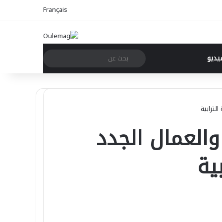
Français
بحث
يديو
عن
لترابية
والعمال الجدد
بية