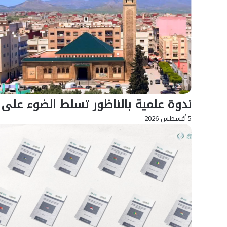
للمسيرة
كل
الخضراء
سن
عي
وط
ندوة علمية بالناظور تسلط الضوء على ا
5 أغسطس 2026