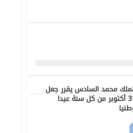
لملك محمد السادس يقرر جعل
ملك
مد
31 أكتوبر من كل سنة عيدا
سادس
طنيا
رر
ل
توبر