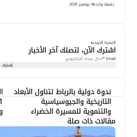
دقيقة واحدة
4 نوفمبر 2025
ماسنجر
فيسبوك
ماسنجر
واتساب
طباعة
تيلقرام
مشاركة
عبر
البريد
النشرة البريدية
اشترك الآن، لتصلك آخر الأخبار
*
Email
إشترك
ندوة دولية بالرباط تتناول الأبعاد
ا
ندوة
ال
دولية
مح
التاريخية والجيوسياسية
بالرباط
ال
والتنموية للمسيرة الخضراء
و
تتناول
يق
الأبعاد
جع
مقالات ذات صلة
التاريخية
31
والجيوسياسية
أك
والتنموية
من