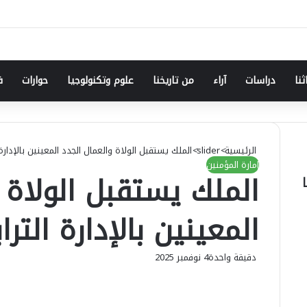
ثنا
دراسات
آراء
من تاريخنا
علوم وتكنولوجيا
حوارات
ف
الرئيسية
>
slider
>
الملك يستقبل الولاة والعمال الجدد المعينين بالإدارة ا
إمارة المؤمنين
الملك يستقبل الولاة 
المعينين بالإدارة الترا
دقيقة واحدة
4 نوفمبر 2025
ماسنجر
فيسبوك
ماسنجر
واتساب
طباعة
تيلقرام
مشاركة
عبر
البريد