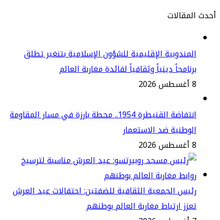
مقالات
مندوبية الإقليمية للشؤون الإسلامية بتنغير تطلق
نامجاً دينياً وثقافياً لفائدة مغاربة العالم
2
انتفاضة القنيطرة 1954.. محطة بارزة في مسار المقاومة
وطنية ضد الاستعمار
2
يس الجمعية الثقافية للضفتين: احتفالات عيد العرش
زز ارتباط مغاربة العالم بوطنهم