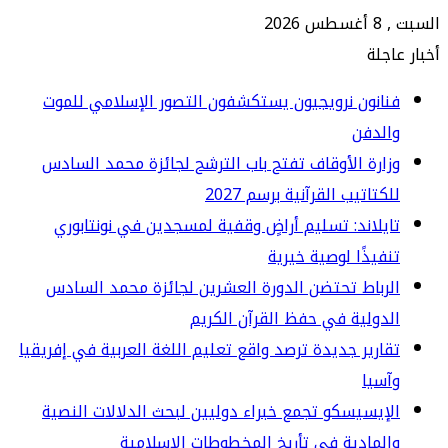
202
جلة
انون نرويجيون يستكشفون التصور الإسلامي للموت
الدفن
ارة الأوقاف تفتح باب الترشح لجائزة محمد السادس
كتاتيب القرآنية برسم 2027
يلاند: تسليم أراضٍ وقفية لمسجدين في نونتابوري
فيذًا لوصية خيرية
رباط تحتضن الدورة العشرين لجائزة محمد السادس
دولية في حفظ القرآن الكريم
ارير جديدة ترصد واقع تعليم اللغة العربية في إفريقيا
سيا
إيسيسكو تجمع خبراء دوليين لبحث الدلالات النصية
لمادية في تأريخ المخطوطات الإسلامية