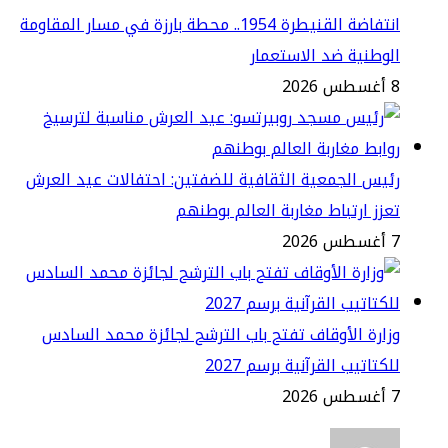
انتفاضة القنيطرة 1954.. محطة بارزة في مسار المقاومة
وطنية ضد الاستعمار
2
يس الجمعية الثقافية للضفتين: احتفالات عيد العرش
زز ارتباط مغاربة العالم بوطنهم
2
ارة الأوقاف تفتح باب الترشح لجائزة محمد السادس
كتاتيب القرآنية برسم 2027
2