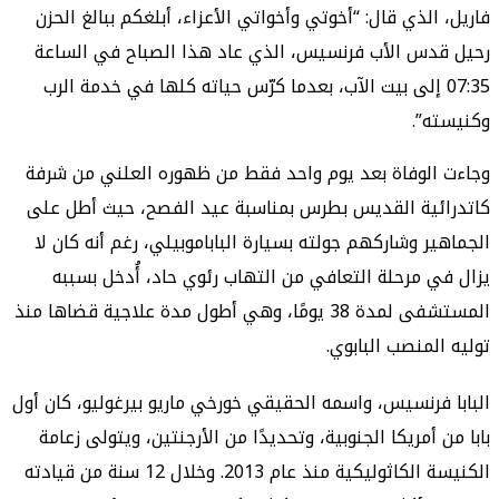
الذي قال: “أخوتي وأخواتي الأعزاء، أبلغكم ببالغ الحزن
دس الأب فرنسيس، الذي عاد هذا الصباح في الساعة
07: إلى بيت الآب، بعدما كرّس حياته كلها في خدمة الرب
”.
لوفاة بعد يوم واحد فقط من ظهوره العلني من شرفة
ئية القديس بطرس بمناسبة عيد الفصح، حيث أطل على
ر وشاركهم جولته بسيارة الباباموبيلي، رغم أنه كان لا
 مرحلة التعافي من التهاب رئوي حاد، أُدخل بسببه
المستشفى لمدة 38 يومًا، وهي أطول مدة علاجية قضاها منذ
لمنصب البابوي.
فرنسيس، واسمه الحقيقي خورخي ماريو بيرغوليو، كان أول
أمريكا الجنوبية، وتحديدًا من الأرجنتين، ويتولى زعامة
الكنيسة الكاثوليكية منذ عام 2013. وخلال 12 سنة من قيادته