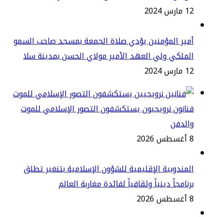
س 2024
ير المؤمنين يؤدي صلاة الجمعة بمسجد صاحب السمو
ملكي ولي العهد الأمير مولاي الحسن بمدينة سلا
س 2024
انون نرويجيون يستكشفون التصور الإسلامي للموت
الدفن
2
مندوبية الإقليمية للشؤون الإسلامية بتنغير تطلق
نامجاً دينياً وثقافياً لفائدة مغاربة العالم
2