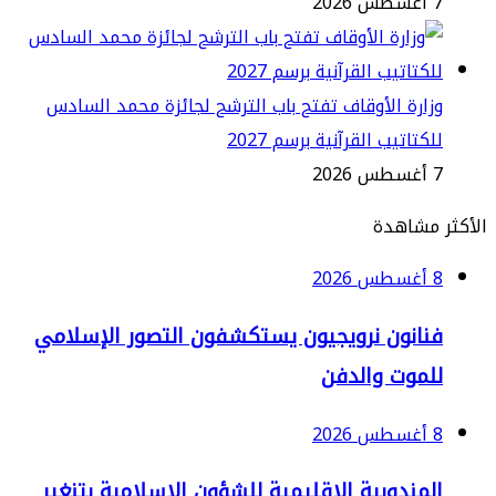
2
ارة الأوقاف تفتح باب الترشح لجائزة محمد السادس
كتاتيب القرآنية برسم 2027
2
مشاهدة
2
نانون نرويجيون يستكشفون التصور الإسلامي
لموت والدفن
2
لمندوبية الإقليمية للشؤون الإسلامية بتنغير