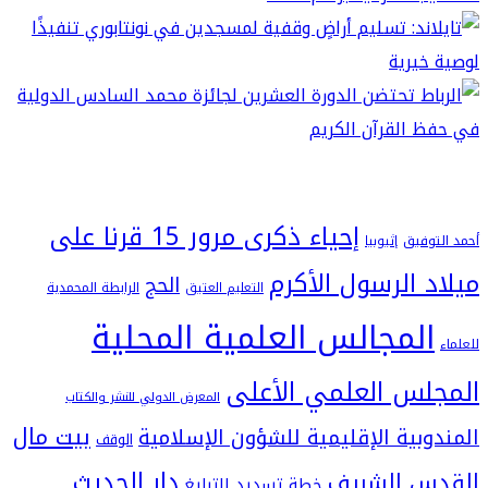
إحياء ذكرى مرور 15 قرنا على
فيق
إثيوبيا
 الرسول الأكرم
الحج
التعليم العتيق
الرابطة المحمدية
لمجالس العلمية المحلية
س العلمي الأعلى
المعرض الدولي للنشر والكتاب
بيت مال
بية الإقليمية للشؤون الإسلامية
الوقف
دار الحديث
 الشريف
خطة تسديد التبليغ