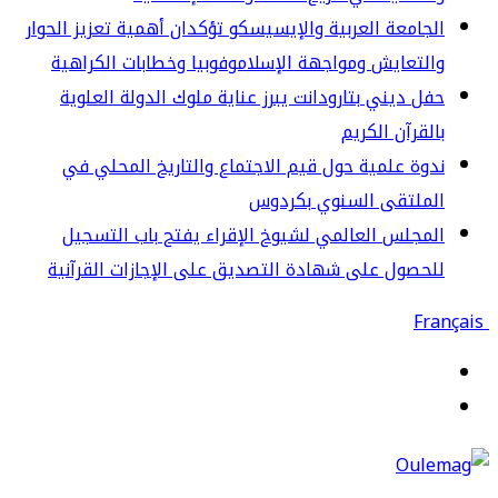
جامعة العربية والإيسيسكو تؤكدان أهمية تعزيز الحوار
لتعايش ومواجهة الإسلاموفوبيا وخطابات الكراهية
ل ديني بتارودانت يبرز عناية ملوك الدولة العلوية
لقرآن الكريم
وة علمية حول قيم الاجتماع والتاريخ المحلي في
لملتقى السنوي بكردوس
مجلس العالمي لشيوخ الإقراء يفتح باب التسجيل
حصول على شهادة التصديق على الإجازات القرآنية
قائمة
حث
ن