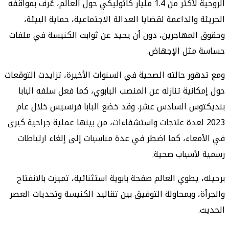
الروحية لأكثر من 1.4 مليار كاثوليكي حول العالم، عُرف بمواقفه
 والداعمة لقضايا العدالة الاجتماعية، حماية البيئة،
لمهاجرين، دون أن يحيد عن ثوابت الكنيسة في ملفات
مثل الإجهاض.
ور حالته الصحية في السنوات الأخيرة، تزايدت التوقعات
انية تنازله عن المنصب البابوي، كما فعل سلفه البابا
وس السادس عشر. وقد خضع البابا فرنسيس خلال عام
20 لعدة علاجات واستشفاءات، من بينها عملية جراحية كبرى
عاء، كما اضطر في عدة مناسبات إلى إلغاء ارتباطات
أسباب صحية.
 يطوي العالم صفحة بابوية استثنائية، تميزت بالانفتاح
، وبمحاولة التوفيق بين تقاليد الكنيسة وتحديات العصر