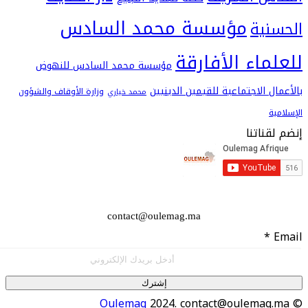
مؤسسة محمد السادس
ية
اء الأفارقة
مؤسسة محمد السادس للنهوض
 الاجتماعية للقيمين الدينيين
وزارة الأوقاف والشؤون
محمد خياري
اتنا
contact@oulemag.ma
إشترك
Oulemag
2024. contact@oulema