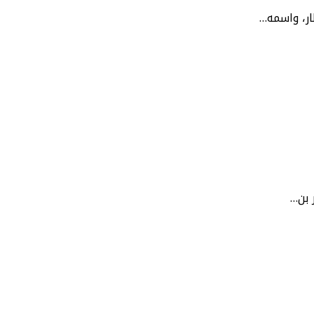
ار، واسمه…
 بن…