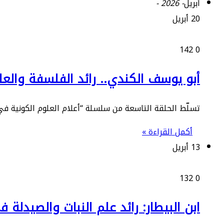
أبريل
- 2026 -
20 أبريل
142
0
أبو يوسف الكندي.. رائد الفلسفة والعل
تسلّط الحلقة التاسعة من سلسلة “أعلام العلوم الكونية في
أكمل القراءة »
13 أبريل
132
0
ابن البيطار: رائد علم النبات والصيدلة 