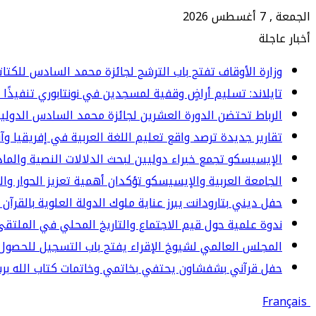
الجمعة , 7 أغسطس 2026
أخبار عاجلة
وزارة الأوقاف تفتح باب الترشح لجائزة محمد السادس للكتاتيب ا
تايلاند: تسليم أراضٍ وقفية لمسجدين في نونتابوري تنفيذًا 
الرباط تحتضن الدورة العشرين لجائزة محمد السادس الدولي
تقارير جديدة ترصد واقع تعليم اللغة العربية في إفريقيا وآ
الإيسيسكو تجمع خبراء دوليين لبحث الدلالات النصية والما
الجامعة العربية والإيسيسكو تؤكدان أهمية تعزيز الحوار وا
حفل ديني بتارودانت يبرز عناية ملوك الدولة العلوية بالقرآن 
ندوة علمية حول قيم الاجتماع والتاريخ المحلي في الملت
المجلس العالمي لشيوخ الإقراء يفتح باب التسجيل للحصول 
حفل قرآني بشفشاون يحتفي بخاتمي وخاتمات كتاب الله برسم المو
Français