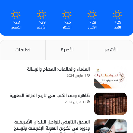
e
م
28
29
26
28
29
℃
℃
℃
℃
℃
الأحد
الأثنين
الثلاثاء
الأربعاء
الخميس
الأشهر
الأخيرة
تعليقات
العلماء والعالمات: المهام والرسالة
1 مارس 2024
ظاهرة وقف الكتب فـي تاريخ الخزانة المغربية
12 مارس 2024
العـمق التاريخي لتواصل البلـدان الأفـريقـية
ودوره في تكـوين الهوية الإفريقية وترسيخ