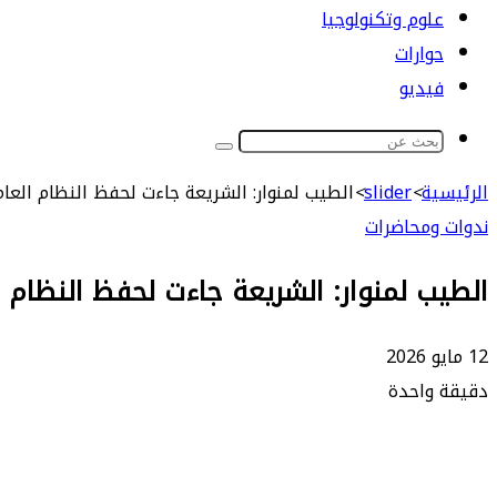
علوم وتكنولوجيا
حوارات
فيديو
بحث
عن
الرئيسية
>
slider
>
الطيب لمنوار: الشريعة جاءت لحفظ النظام العام
ندوات ومحاضرات
الطيب لمنوار: الشريعة جاءت لحفظ النظام ا
12 مايو 2026
دقيقة واحدة
طباعة
ماسنجر
ماسنجر
تيلقرام
واتساب
مشاركة
فيسبوك
عبر
البريد