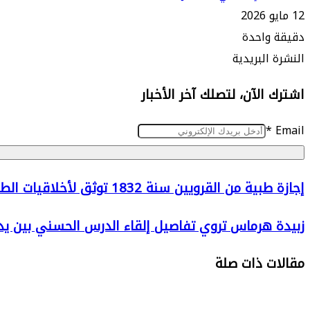
12 مايو 2026
دقيقة واحدة
طباعة
ماسنجر
ماسنجر
تيلقرام
واتساب
مشاركة
فيسبوك
النشرة البريدية
عبر
اشترك الآن، لتصلك آخر الأخبار
البريد
*
Email
إجازة
إجازة طبية من القرويين سنة 1832 توثق لأخلاقيات الطبيب المسلم
طبية
زبيدة
زبيدة هرماس تروي تفاصيل إلقاء الدرس الحسني بين يدي
من
هرماس
القرويين
مقالات ذات صلة
تروي
سنة
تفاصيل
1832
إلقاء