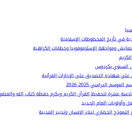
سيا
دية في تأريخ المخطوطات الإسلامية
لتعايش ومواجهة الإسلاموفوبيا وخطابات الكراهية
الكريم
قى السنوي بكردوس
على شهادة التصديق على الإجازات القرآنية
سم الدراسي 2025-2026
ادسة عشرة لتحفيظ القرآن الكريم ويكرم حفظة كتاب الله والمتفو
ل وأولويات العام الجديد
النموذج الحضاري لبناء الإنسان وتدبير المدينة