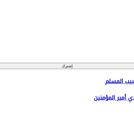
إشترك
 أمير المؤمنين