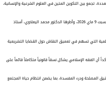
ددة، تجمع بين التكوين المتين في العلوم الشرعية والإنسانية،
جاء ذلك خلال تقديمه لمحاضرة بعنوان “الفقه الإسلامي بوصفه نسقاً من الأنساق القانونية الكبرى”، احتضنها رواق المؤسسة، يوم السبت 9 ماي 2026، وأطرها الدكتور محمد اليعلاوي، أستاذ
علمية التي تسهم في تعميق النقاش حول القضايا التشريعية
 أن الفقه الإسلامي يشكل نسقاً قانونياً متكاملاً قائماً على
حقيق المصلحة ودرء المفسدة، بما يضمن انتظام حياة المجتمع