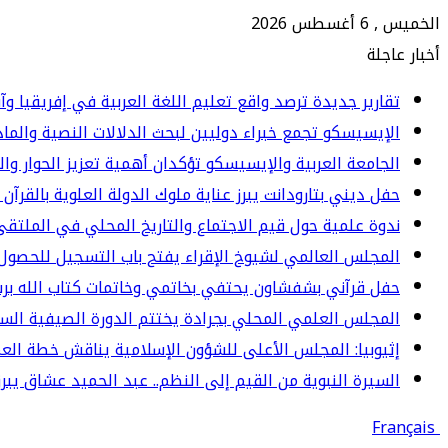
الخميس , 6 أغسطس 2026
أخبار عاجلة
تقارير جديدة ترصد واقع تعليم اللغة العربية في إفريقيا وآ
الإيسيسكو تجمع خبراء دوليين لبحث الدلالات النصية والما
الجامعة العربية والإيسيسكو تؤكدان أهمية تعزيز الحوار وا
حفل ديني بتارودانت يبرز عناية ملوك الدولة العلوية بالقرآن 
ندوة علمية حول قيم الاجتماع والتاريخ المحلي في الملت
المجلس العالمي لشيوخ الإقراء يفتح باب التسجيل للحصول 
حفل قرآني بشفشاون يحتفي بخاتمي وخاتمات كتاب الله برسم المو
المجلس العلمي المحلي بجرادة يختتم الدورة الصيفية الس
إثيوبيا: المجلس الأعلى للشؤون الإسلامية يناقش خطة العم
السيرة النبوية من القيم إلى النظم.. عبد الحميد عشاق يبرز 
Français