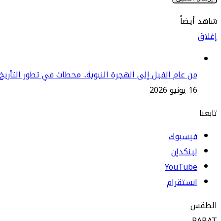
شاهد أيضاً
إغلاق
من عام الفيل إلى الهجرة النبوية.. محطات في تطور التأريخ
16 يونيو 2026
تابعنا
فيسبوك
لينكدإن
‫YouTube
انستقرام
الطقس
RABAT