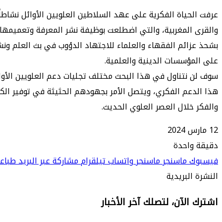
عرفت الحياة الفكرية على عهد السلاطين العلويين الأوائل نشاطا
والقرى المغربية، والتي اضطلعت بوظيفة نشر المعرفة وتعميمها ب
بشحذ عزائم الفقهاء والعلماء للاجتهاد الدؤوب في بث العلم ون
على المؤسسات الدينية والعلمية.
سوف لن نتناول في هذا البحث مختلف تجليات دعم العلويين الأوائ
هذا الدعم الفكري، ويتصل الأمر بجهودهم الحثيثة في توفير الكت
والفكر خلال العصر العلوي الحديث.
12 مارس 2024
دقيقة واحدة
فيسبوك
ماسنجر
ماسنجر
واتساب
تيلقرام
مشاركة عبر البريد
طباع
النشرة البريدية
اشترك الآن، لتصلك آخر الأخبار