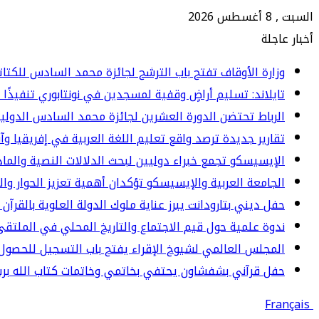
السبت , 8 أغسطس 2026
أخبار عاجلة
وزارة الأوقاف تفتح باب الترشح لجائزة محمد السادس للكتاتيب ا
تايلاند: تسليم أراضٍ وقفية لمسجدين في نونتابوري تنفيذًا 
الرباط تحتضن الدورة العشرين لجائزة محمد السادس الدولي
تقارير جديدة ترصد واقع تعليم اللغة العربية في إفريقيا وآ
الإيسيسكو تجمع خبراء دوليين لبحث الدلالات النصية والما
الجامعة العربية والإيسيسكو تؤكدان أهمية تعزيز الحوار وا
حفل ديني بتارودانت يبرز عناية ملوك الدولة العلوية بالقرآن 
ندوة علمية حول قيم الاجتماع والتاريخ المحلي في الملت
المجلس العالمي لشيوخ الإقراء يفتح باب التسجيل للحصول 
حفل قرآني بشفشاون يحتفي بخاتمي وخاتمات كتاب الله برسم المو
Français