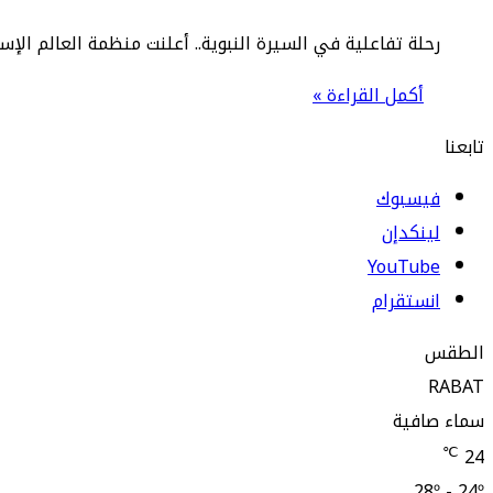
رحلة تفاعلية في السيرة النبوية.. أعلنت منظمة العالم الإس
أكمل القراءة »
تابعنا
فيسبوك
لينكدإن
‫YouTube
انستقرام
الطقس
RABAT
سماء صافية
℃
24
28º - 24º