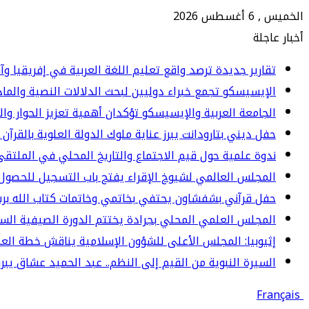
الخميس , 6 أغسطس 2026
أخبار عاجلة
تقارير جديدة ترصد واقع تعليم اللغة العربية في إفريقيا وآ
الإيسيسكو تجمع خبراء دوليين لبحث الدلالات النصية والما
الجامعة العربية والإيسيسكو تؤكدان أهمية تعزيز الحوار وا
حفل ديني بتارودانت يبرز عناية ملوك الدولة العلوية بالقرآن 
ندوة علمية حول قيم الاجتماع والتاريخ المحلي في الملت
المجلس العالمي لشيوخ الإقراء يفتح باب التسجيل للحصول 
حفل قرآني بشفشاون يحتفي بخاتمي وخاتمات كتاب الله برسم المو
المجلس العلمي المحلي بجرادة يختتم الدورة الصيفية الس
إثيوبيا: المجلس الأعلى للشؤون الإسلامية يناقش خطة العم
السيرة النبوية من القيم إلى النظم.. عبد الحميد عشاق يبرز 
Français