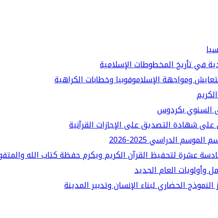
سيا
دية في تأريخ المخطوطات الإسلامية
لتعايش ومواجهة الإسلاموفوبيا وخطابات الكراهية
الكريم
قى السنوي بكردوس
على شهادة التصديق على الإجازات القرآنية
سم الدراسي 2025-2026
ادسة عشرة لتحفيظ القرآن الكريم ويكرم حفظة كتاب الله والمتفو
ل وأولويات العام الجديد
النموذج الحضاري لبناء الإنسان وتدبير المدينة