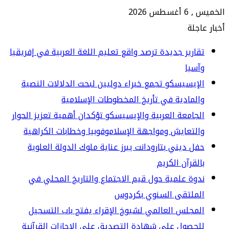
س 2026
جلة
ارير جديدة ترصد واقع تعليم اللغة العربية في إفريقيا
سيا
إيسيسكو تجمع خبراء دوليين لبحث الدلالات النصية
لمادية في تأريخ المخطوطات الإسلامية
جامعة العربية والإيسيسكو تؤكدان أهمية تعزيز الحوار
لتعايش ومواجهة الإسلاموفوبيا وخطابات الكراهية
ل ديني بتارودانت يبرز عناية ملوك الدولة العلوية
لقرآن الكريم
وة علمية حول قيم الاجتماع والتاريخ المحلي في
لملتقى السنوي بكردوس
مجلس العالمي لشيوخ الإقراء يفتح باب التسجيل
حصول على شهادة التصديق على الإجازات القرآنية