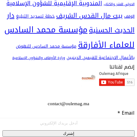
المندوبية الإقليمية للشؤون الإسلامية
شر والكتاب
دار
يت مال القدس الشريف
خطة تسديد التبليغ
مؤسسة محمد السادس
ث الحسنية
اء الأفارقة
مؤسسة محمد السادس للنهوض
 الاجتماعية للقيمين الدينيين
وزارة الأوقاف والشؤون الإسلامية
اتنا
contact@oulemag.ma
إشترك