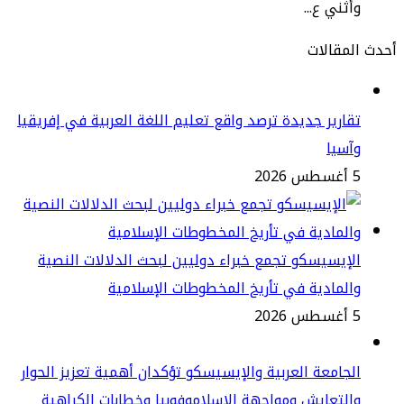
ثني ع...
مقالات
ارير جديدة ترصد واقع تعليم اللغة العربية في إفريقيا
سيا
2
إيسيسكو تجمع خبراء دوليين لبحث الدلالات النصية
لمادية في تأريخ المخطوطات الإسلامية
2
جامعة العربية والإيسيسكو تؤكدان أهمية تعزيز الحوار
لتعايش ومواجهة الإسلاموفوبيا وخطابات الكراهية