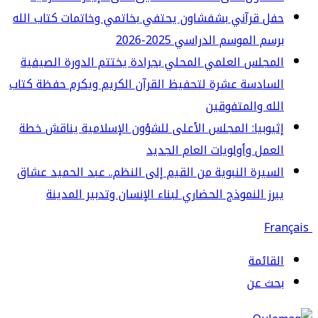
ل قرآني بشفشاون يحتفي بخاتمي وخاتمات كتاب الله
سم الموسم الدراسي 2025-2026
مجلس العلمي المحلي بجرادة يختتم الدورة الصيفية
سادسة عشرة لتحفيظ القرآن الكريم ويكرم حفظة كتاب
له والمتفوقين
يوبيا: المجلس الأعلى للشؤون الإسلامية يناقش خطة
عمل وأولويات العام الجديد
سيرة النبوية من القيم إلى النظم.. عبد الحميد عشاق
رز النموذج الحضاري لبناء الإنسان وتدبير المدينة
قائمة
حث عن