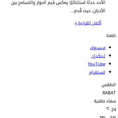
أحد حدثًا استثنائيًا يعكس قيم الحوار والتسامح بين
أديان، حيث قُدم…
أكمل القراءة »
يسبوك
نكدإن
‫YouTub
ستقرام
افية
28