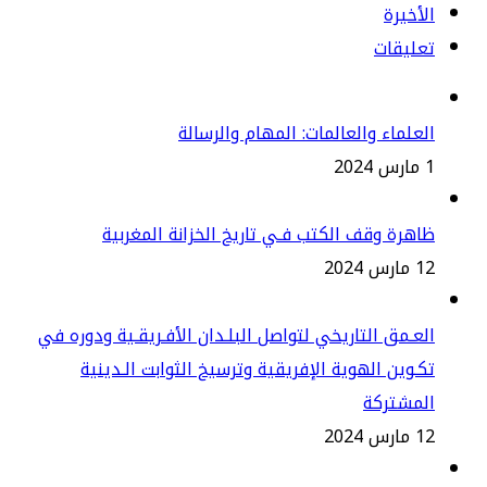
أخيرة
عليقات
علماء والعالمات: المهام والرسالة
2
هرة وقف الكتب فـي تاريخ الخزانة المغربية
س 2024
عـمق التاريخي لتواصل البلـدان الأفـريقـية ودوره في
ـوين الهوية الإفريقية وترسيخ الثوابت الـدينية
لمشتركة
س 2024