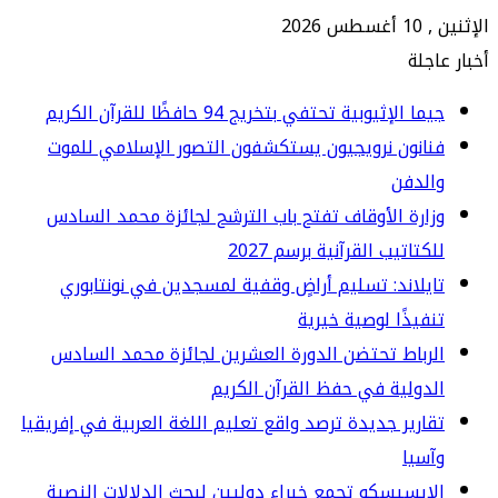
2026
جلة
ا الإثيوبية تحتفي بتخريج 94 حافظًا للقرآن الكريم
انون نرويجيون يستكشفون التصور الإسلامي للموت
الدفن
ارة الأوقاف تفتح باب الترشح لجائزة محمد السادس
كتاتيب القرآنية برسم 2027
يلاند: تسليم أراضٍ وقفية لمسجدين في نونتابوري
فيذًا لوصية خيرية
رباط تحتضن الدورة العشرين لجائزة محمد السادس
دولية في حفظ القرآن الكريم
ارير جديدة ترصد واقع تعليم اللغة العربية في إفريقيا
سيا
إيسيسكو تجمع خبراء دوليين لبحث الدلالات النصية