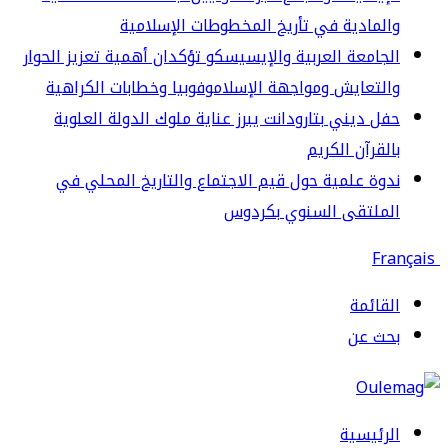
لمادية في تأريخ المخطوطات الإسلامية
جامعة العربية والإيسيسكو تؤكدان أهمية تعزيز الحوار
لتعايش ومواجهة الإسلاموفوبيا وخطابات الكراهية
ل ديني بتارودانت يبرز عناية ملوك الدولة العلوية
لقرآن الكريم
وة علمية حول قيم الاجتماع والتاريخ المحلي في
لملتقى السنوي بكردوس
قائمة
حث عن
رئيسية