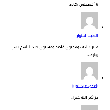
2
طيب لمنوار
نبر هادف ومحتوى قاصد ومستوى جيد. اللهم يسر
ارك...
عدي عبدالعزيز
اكم الله خيرا...