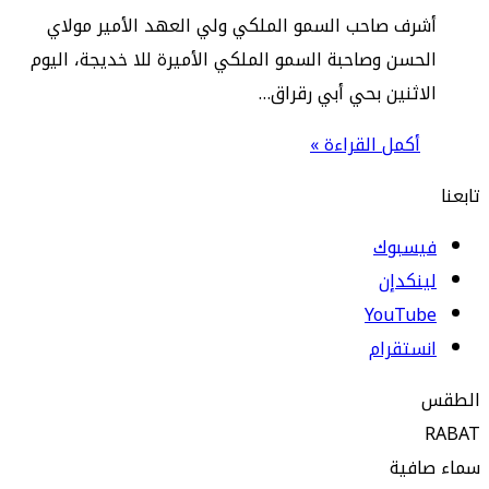
رف صاحب السمو الملكي ولي العهد الأمير مولاي
حسن وصاحبة السمو الملكي الأميرة للا خديجة، اليوم
اثنين بحي أبي رقراق…
أكمل القراءة »
يسبوك
نكدإن
‫YouTub
ستقرام
افية