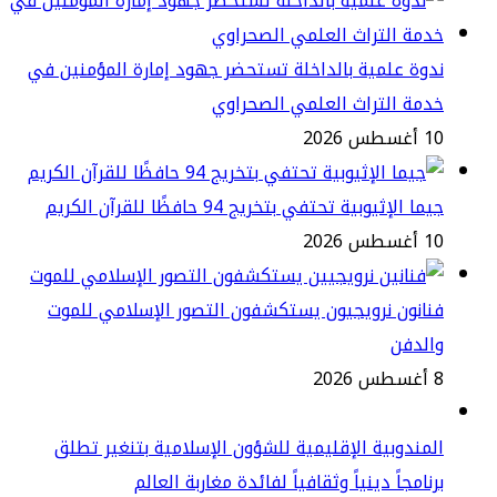
وة علمية بالداخلة تستحضر جهود إمارة المؤمنين في
مة التراث العلمي الصحراوي
طس 2026
ا الإثيوبية تحتفي بتخريج 94 حافظًا للقرآن الكريم
طس 2026
انون نرويجيون يستكشفون التصور الإسلامي للموت
الدفن
2
مندوبية الإقليمية للشؤون الإسلامية بتنغير تطلق
نامجاً دينياً وثقافياً لفائدة مغاربة العالم