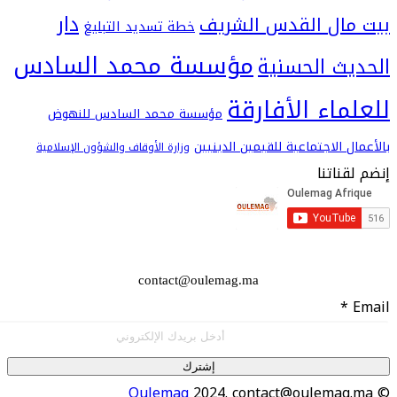
دار
ال القدس الشريف
خطة تسديد التبليغ
مؤسسة محمد السادس
ث الحسنية
اء الأفارقة
مؤسسة محمد السادس للنهوض
 الاجتماعية للقيمين الدينيين
وزارة الأوقاف والشؤون الإسلامية
اتنا
contact@oulemag.ma
إشترك
Oulemag
2024. contact@oulema