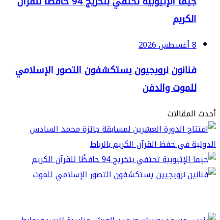
جيما الإثيوبية تحتفي بتخريج 94 حافظًا للقرآن
لكريم
2
نانون نرويجيون يستكشفون التصور الإسلامي
لموت والدفن
مقالات