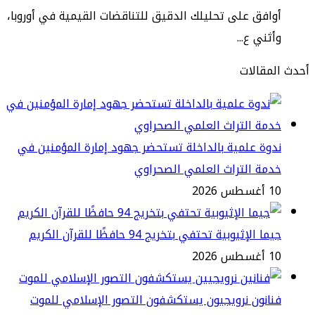
افق على تحليلك الدقيق للتناقضات القيمية في أوروبا،
ثني ع...
مقالات
وة علمية بالداخلة تستحضر جهود إمارة المؤمنين في
مة التراث العلمي الصحراوي
طس 2026
ا الإثيوبية تحتفي بتخريج 94 حافظًا للقرآن الكريم
طس 2026
انون نرويجيون يستكشفون التصور الإسلامي للموت