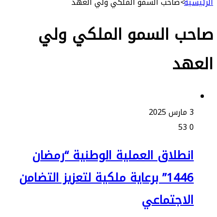
ة
>
صاحب السمو الملكي ولي العهد
ب السمو الملكي ولي
هد
2
53
نطلاق العملية الوطنية “رمضان
1446” برعاية ملكية لتعزيز التضامن
لاجتماعي