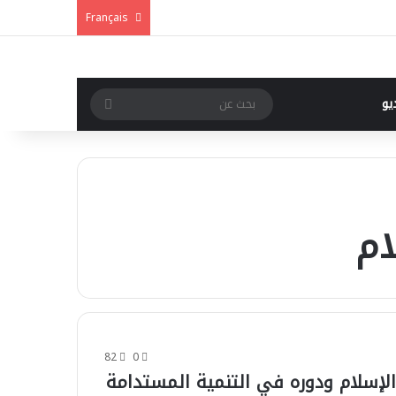
Français
يو
بحث
عن
ام
82
0
لإسلام ودوره في التنمية المستدامة