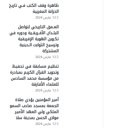
ظاهرة وقف الكتب فـي تاريخ
الخزانة المغربية
12 مارس 2024
العـمق التاريخي لتواصل
البلـدان الأفـريقـية ودوره في
تكـوين الهوية الإفريقية
وترسيخ الثوابت الـدينية
المشتركة
12 مارس 2024
تنظيم مسابقة في تحفيظ
وتجويد القرآن الكريم بمبادرة
من مؤسسة محمد السادس
للعلماء الأفارقة
12 مارس 2024
أمير المؤمنين يؤدي صلاة
الجمعة بمسجد صاحب السمو
الملكي ولي العهد الأمير
مولاي الحسن بمدينة سلا
12 مارس 2024