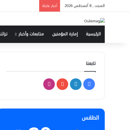
السبت , 8 أغسطس 2026
أخبار عاجلة
الرئيسية
إمارة المؤمنين
متابعات وأخبار
تراثنا
تابعنا
ف
ل
ا
ي
ي
Y
ن
س
ن
o
س
الطقس
ب
ك
u
ت